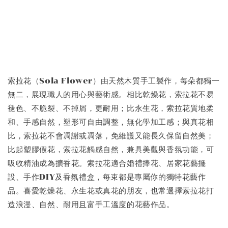
索拉花（Sola Flower）由天然木質手工製作，每朵都獨一
無二，展現職人的用心與藝術感。相比乾燥花，索拉花不易
褪色、不脆裂、不掉屑，更耐用；比永生花，索拉花質地柔
和、手感自然，塑形可自由調整，無化學加工感；與真花相
比，索拉花不會凋謝或凋落，免維護又能長久保留自然美；
比起塑膠假花，索拉花觸感自然，兼具美觀與香氛功能，可
吸收精油成為擴香花。索拉花適合婚禮捧花、居家花藝擺
設、手作DIY及香氛禮盒，每束都是專屬你的獨特花藝作
品。喜愛乾燥花、永生花或真花的朋友，也常選擇索拉花打
造浪漫、自然、耐用且富手工溫度的花藝作品。