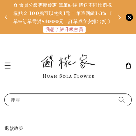
✿ 會員分級專屬優惠 筆筆結帳 贈送不同比例椛
✿ 質感系
金
椛點金 100點可以兌換1元 = 筆筆回饋1-3% 〔
defines
單筆訂單需滿$1000元，訂單成立安排出貨 〕
我想了解升級會員
搜尋
退款政策