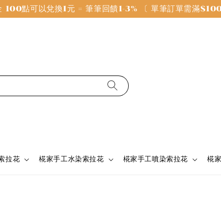
100點可以兌換1元 = 筆筆回饋1-3% 〔 單筆訂單需滿$1
 索拉花
椛家手工水染索拉花
椛家手工噴染索拉花
椛