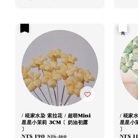
price
price
優惠
優惠
售完
/ 椛家水染 索拉花 / 超萌Mini
/ 椛家
星星小茉莉 3CM〔 奶油初露
星星小茉
〕
〕
Sale
NT$ 190
Regular
Sale
NT$ 1
NT$ 380