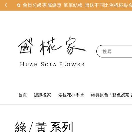
✿ 會員分級專屬優惠 筆筆結帳 贈送不同比例椛椛點金 
搜尋
首頁
認識椛家
索拉花小學堂
經典原色 / 雙色奶茶
綠 / 黃 系列