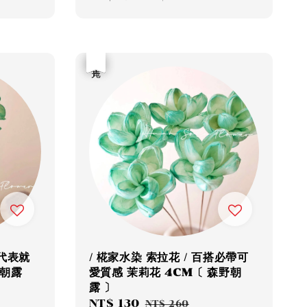
price
price
優惠
售完
質代表就
/ 椛家水染 索拉花 / 百搭必帶可
野朝露
愛質感 茉莉花 4CM〔 森野朝
露 〕
Sale
NT$ 130
Regular
NT$ 260