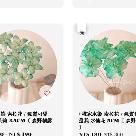
price
price
優惠
售完
水染 索拉花 / 氣質可愛
/ 椛家水染 索拉花 / 氣
莉 3.5CM〔 森野朝露
是我 水仙花 5CM〔 森
〕
10
-
NT$ 190
Regular
Sale
NT$ 180
Regular
NT$ 360