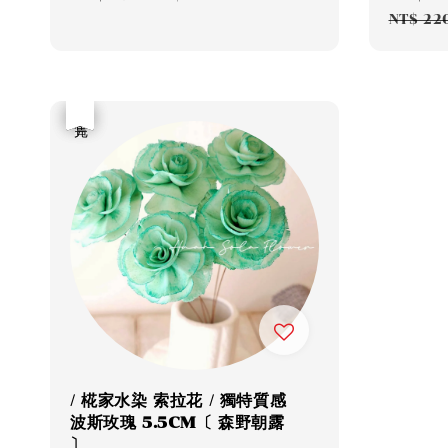
price
price
price
NT$ 22
優惠
售完
/ 椛家水染 索拉花 / 獨特質感
波斯玫瑰 5.5CM〔 森野朝露
〕