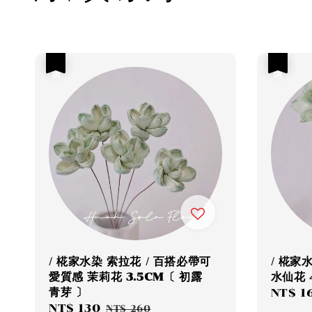
優惠
優惠
/ 椛家水染 索拉花 / 百搭必帶可
/ 椛家
愛質感 茉莉花 3.5CM〔 初露
水仙花 
青芽 〕
Sale
NT$ 1
Sale
NT$ 130
Regular
price
NT$ 260