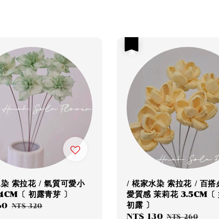
優惠
水染 索拉花 / 氣質可愛小
/ 椛家水染 索拉花 / 百
4CM〔 初露青芽 〕
愛質感 茉莉花 3.5CM〔
初露 〕
60
Regular
NT$ 320
Sale
NT$ 130
Regular
price
NT$ 260