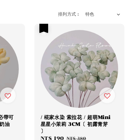
排列方式 :
優惠
搭必帶可
/ 椛家水染 索拉花 / 超萌Mini
 奶油
星星小茉莉 3CM〔 初露青芽
〕
Sale
NT$ 190
Regular
NT$ 380