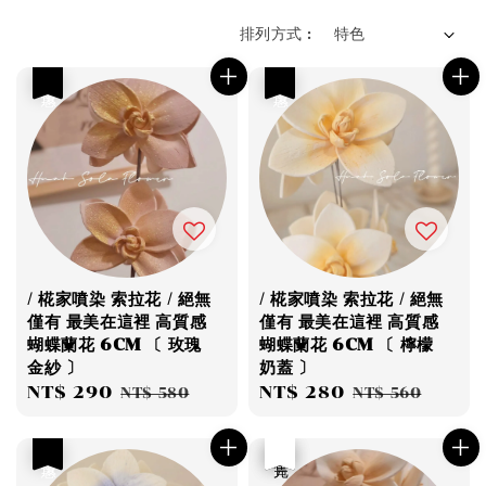
排列方式 :
優惠
優惠
/ 椛家噴染 索拉花 / 絕無
/ 椛家噴染 索拉花 / 絕無
僅有 最美在這裡 高質感
僅有 最美在這裡 高質感
蝴蝶蘭花 6CM 〔 玫瑰
蝴蝶蘭花 6CM 〔 檸檬
金紗 〕
奶蓋 〕
Sale
NT$ 290
Regular
Sale
NT$ 280
Regular
NT$ 580
NT$ 560
price
price
price
price
優惠
優惠
售完