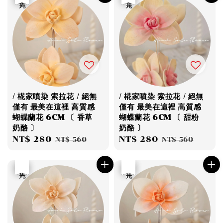
/ 椛家噴染 索拉花 / 絕無
/ 椛家噴染 索拉花 / 絕無
僅有 最美在這裡 高質感
僅有 最美在這裡 高質感
蝴蝶蘭花 6CM 〔 香草
蝴蝶蘭花 6CM 〔 甜粉
奶酪 〕
奶酪 〕
Sale
NT$ 280
Regular
Sale
NT$ 280
Regular
NT$ 560
NT$ 560
price
price
price
price
優惠
售完
優惠
售完