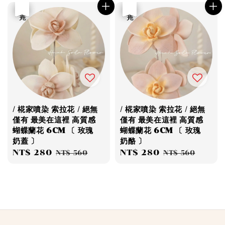
優惠
售完
優惠
售完
/ 椛家噴染 索拉花 / 絕無
/ 椛家噴染 索拉花 / 絕無
僅有 最美在這裡 高質感
僅有 最美在這裡 高質感
蝴蝶蘭花 6CM 〔 玫瑰
蝴蝶蘭花 6CM 〔 玫瑰
奶蓋 〕
奶酪 〕
Sale
NT$ 280
Regular
Sale
NT$ 280
Regular
NT$ 560
NT$ 560
price
price
price
price