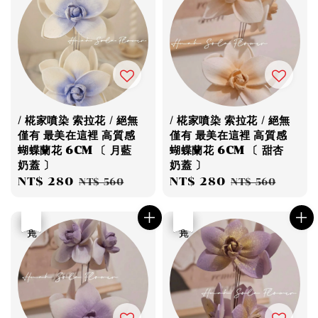
/ 椛家噴染 索拉花 / 絕無
/ 椛家噴染 索拉花 / 絕無
僅有 最美在這裡 高質感
僅有 最美在這裡 高質感
蝴蝶蘭花 6CM 〔 月藍
蝴蝶蘭花 6CM 〔 甜杏
奶蓋 〕
奶蓋 〕
Sale
NT$ 280
Regular
Sale
NT$ 280
Regular
NT$ 560
NT$ 560
price
price
price
price
優惠
售完
優惠
售完