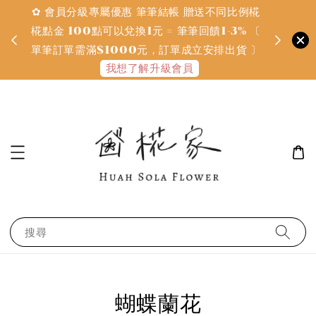
✿ 會員分級專屬優惠 筆筆結帳 贈送不同比例椛
✿ 質感系
金
椛點金 100點可以兌換1元 = 筆筆回饋1-3% 〔
defines
單筆訂單需滿$1000元，訂單成立安排出貨 〕
我想了解升級會員
搜尋
蝴蝶蘭花