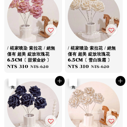
/ 椛家噴染 索拉花 / 絕無
/ 椛家噴染 索拉花 / 絕無
僅有 超美 綻放玫瑰花
僅有 超美 綻放玫瑰花
6.5CM〔 甜紫金紗 〕
6.5CM〔 雪白珠霜 〕
Sale
NT$ 310
Regular
Sale
NT$ 310
Regular
NT$ 620
NT$ 620
price
price
price
price
優惠
售完
優惠
售完