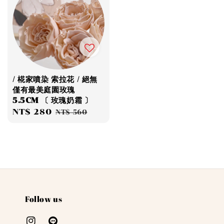
/ 椛家噴染 索拉花 / 絕無
僅有最美庭園玫瑰
5.5CM 〔 玫瑰奶霜 〕
Sale
NT$ 280
Regular
NT$ 560
price
price
Follow us