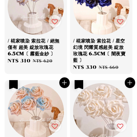
/ 椛家噴染 索拉花 / 絕無
/ 椛家噴染 索拉花 / 星空
僅有 超美 綻放玫瑰花
幻境 閃耀質感超美 綻放
6.5CM〔 霧藍金紗 〕
玫瑰花 6.5CM〔 闇夜寶
藍 〕
Sale
NT$ 310
Regular
NT$ 620
Sale
NT$ 330
Regular
price
price
NT$ 660
price
price
優惠
優惠