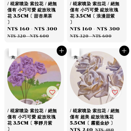
/ 椛家噴染 索拉花 / 絕無
/ 椛家噴染 索拉花 / 絕無
僅有 小巧可愛 綻放玫瑰
僅有 小巧可愛 綻放玫瑰
花 3.5CM〔 甜杏果茶
花 3.5CM〔 浪漫甜紫
〕
〕
Sale
NT$ 160
-
NT$ 300
Regular
Sale
NT$ 160
-
NT$ 300
Re
price
price
price
pri
NT$ 320
-
NT$ 600
NT$ 320
-
NT$ 600
優惠
售完
優惠
售完
/ 椛家噴染 索拉花 / 絕無
/ 椛家噴染 索拉花 / 絕無
僅有 小巧可愛 綻放玫瑰
僅有 超美 綻放玫瑰花
花 3.5CM〔 寧靜月紫
5.5CM〔 霧藍金紗 〕
〕
Sale
NT$ 240
Regular
NT$ 480