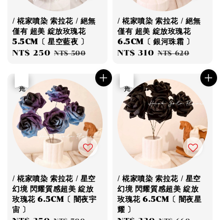
/ 椛家噴染 索拉花 / 絕無
/ 椛家噴染 索拉花 / 絕無
僅有 超美 綻放玫瑰花
僅有 超美 綻放玫瑰花
5.5CM〔 星空藍夜 〕
6.5CM〔 銀河珠霜 〕
Sale
NT$ 250
Regular
Sale
NT$ 310
Regular
NT$ 500
NT$ 620
price
price
price
price
優惠
售完
優惠
售完
/ 椛家噴染 索拉花 / 星空
/ 椛家噴染 索拉花 / 星空
幻境 閃耀質感超美 綻放
幻境 閃耀質感超美 綻放
玫瑰花 6.5CM〔 闇夜宇
玫瑰花 6.5CM〔 闇夜星
宙 〕
耀 〕