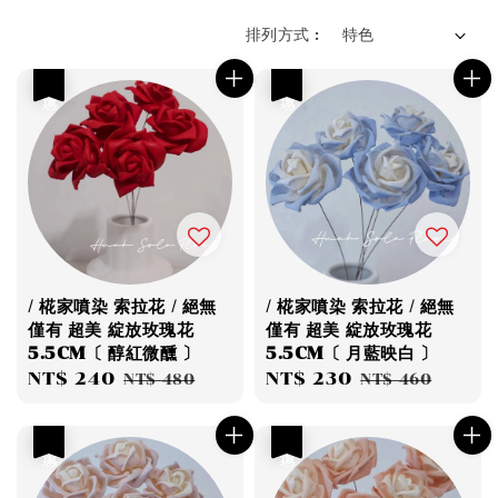
排列方式 :
優惠
優惠
/ 椛家噴染 索拉花 / 絕無
/ 椛家噴染 索拉花 / 絕無
僅有 超美 綻放玫瑰花
僅有 超美 綻放玫瑰花
5.5CM〔 醇紅微醺 〕
5.5CM〔 月藍映白 〕
Sale
NT$ 240
Regular
Sale
NT$ 230
Regular
NT$ 480
NT$ 460
price
price
price
price
優惠
優惠