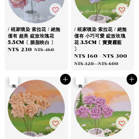
/ 椛家噴染 索拉花 / 絕無
/ 椛家噴染 索拉花 / 絕無
僅有 超美 綻放玫瑰花
僅有 小巧可愛 綻放玫瑰
5.5CM〔 胭脂映白 〕
花 3.5CM〔 寶寶霧藍
〕
Sale
NT$ 230
Regular
NT$ 460
Sale
NT$ 160
-
NT$ 300
Re
price
price
price
pri
NT$ 320
-
NT$ 600
優惠
售完
優惠
售完