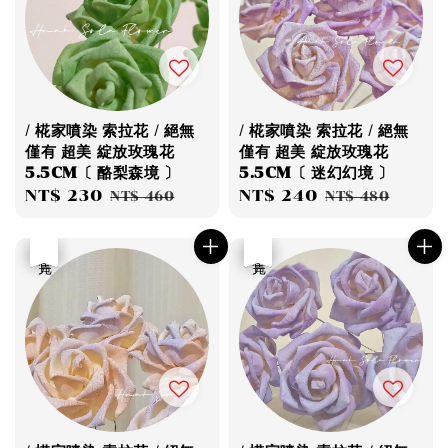
/ 椛家噴染 索拉花 / 絕無
/ 椛家噴染 索拉花 / 絕無
僅有 超美 綻放玫瑰花
僅有 超美 綻放玫瑰花
5.5CM〔 酪梨森境 〕
5.5CM〔 迷幻幻境 〕
Sale
NT$ 230
Regular
Sale
NT$ 240
Regular
NT$ 460
NT$ 480
price
price
price
price
優惠
售完
優惠
售完