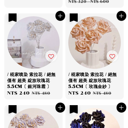
price
pri
NT$ 320
-
NT$ 600
優惠
優惠
/ 椛家噴染 索拉花 / 絕無
/ 椛家噴染 索拉花 / 絕無
僅有 超美 綻放玫瑰花
僅有 超美 綻放玫瑰花
5.5CM〔 銀河珠霜 〕
5.5CM〔 玫瑰金紗 〕
Sale
NT$ 240
Regular
Sale
NT$ 240
Regular
NT$ 480
NT$ 480
price
price
price
price
優惠
優惠