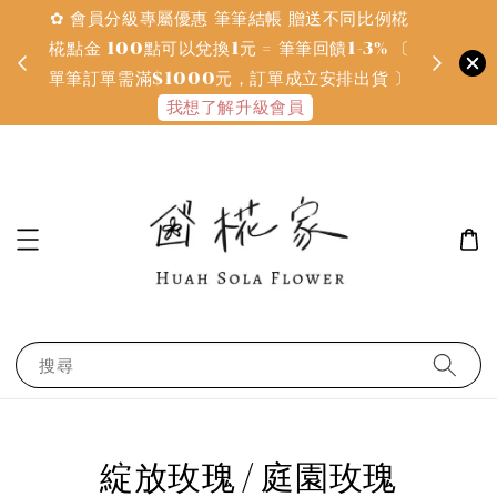
✿ 會員分級專屬優惠 筆筆結帳 贈送不同比例椛
✿ 質感系
金
椛點金 100點可以兌換1元 = 筆筆回饋1-3% 〔
defines
單筆訂單需滿$1000元，訂單成立安排出貨 〕
我想了解升級會員
搜尋
綻放玫瑰 / 庭園玫瑰