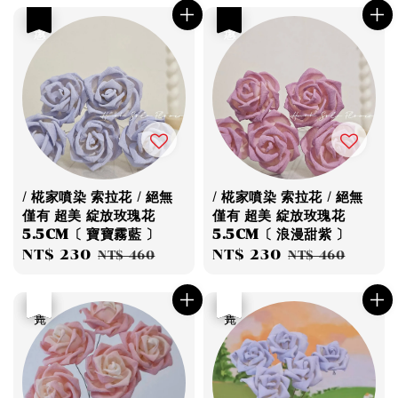
優惠
優惠
/ 椛家噴染 索拉花 / 絕無
/ 椛家噴染 索拉花 / 絕無
僅有 超美 綻放玫瑰花
僅有 超美 綻放玫瑰花
5.5CM〔 寶寶霧藍 〕
5.5CM〔 浪漫甜紫 〕
Sale
NT$ 230
Regular
Sale
NT$ 230
Regular
NT$ 460
NT$ 460
price
price
price
price
優惠
售完
優惠
售完