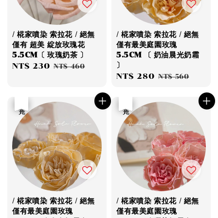
/ 椛家噴染 索拉花 / 絕無
/ 椛家噴染 索拉花 / 絕無
僅有 超美 綻放玫瑰花
僅有最美庭園玫瑰
5.5CM〔 玫瑰奶茶 〕
5.5CM 〔 奶油晨光奶霜
〕
Sale
NT$ 230
Regular
NT$ 460
Sale
NT$ 280
Regular
price
price
NT$ 560
price
price
優惠
售完
優惠
售完
/ 椛家噴染 索拉花 / 絕無
/ 椛家噴染 索拉花 / 絕無
僅有最美庭園玫瑰
僅有最美庭園玫瑰