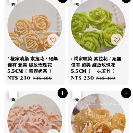
/ 椛家噴染 索拉花 / 絕無
/ 椛家噴染 索拉花 / 絕無
僅有 超美 綻放玫瑰花
僅有 超美 綻放玫瑰花
5.5CM〔 泰泰奶茶 〕
5.5CM〔 一抹若竹 〕
Sale
NT$ 230
Regular
Sale
NT$ 230
Regular
NT$ 460
NT$ 460
price
price
price
price
優惠
售完
優惠
售完