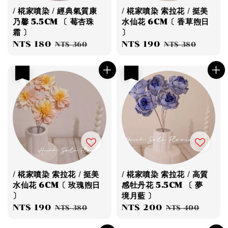
/ 椛家噴染 / 經典氣質康
/ 椛家噴染 索拉花 / 挺美
乃馨 5.5CM 〔 莓杏珠
水仙花 6CM〔 香草煦日
霜 〕
〕
Sale
NT$ 180
Regular
Sale
NT$ 190
Regular
NT$ 360
NT$ 380
price
price
price
price
優惠
優惠
/ 椛家噴染 索拉花 / 挺美
/ 椛家噴染 索拉花 / 高質
水仙花 6CM〔 玫瑰煦日
感牡丹花 5.5CM 〔 夢
〕
境月藍 〕
Sale
NT$ 190
Regular
Sale
NT$ 200
Regular
NT$ 380
NT$ 400
price
price
price
price