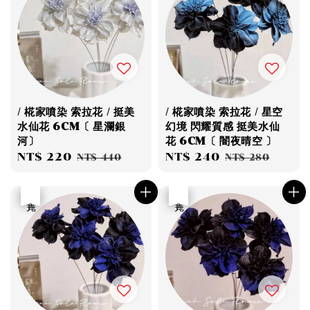
/ 椛家噴染 索拉花 / 挺美
/ 椛家噴染 索拉花 / 星空
水仙花 6CM〔 星瀾銀
幻境 閃耀質感 挺美水仙
河〕
花 6CM〔 闇夜晴空 〕
Sale
NT$ 220
Regular
Sale
NT$ 240
Regular
NT$ 440
NT$ 280
price
price
price
price
優惠
售完
優惠
售完