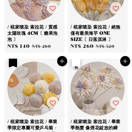
/ 椛家噴染 索拉花 / 質感
/ 椛家噴染 索拉花 / 絕無
太陽玫瑰 4CM〔 糖果泡
僅有最美海芋 ONE
泡 〕
SIZE〔 日落淇淋 〕
Sale
NT$ 140
Regular
Sale
NT$ 260
Regular
NT$ 280
NT$ 520
price
price
price
price
優惠
優惠
售完
/ 椛家噴染 索拉花 / 畢業
/ 椛家噴染 索拉花 / 畢業
季限定專屬可愛乒乓菊 -
季熱賣 像煙花綻放的瞬