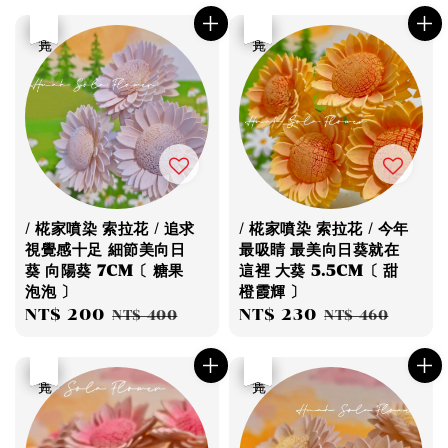
優惠
售完
優惠
售完
/ 椛家噴染 索拉花 / 追求
/ 椛家噴染 索拉花 / 今年
視覺感十足 細節美向日
最吸睛 最美向日葵就在
葵 向陽葵 7CM〔 糖果
這裡 大葵 5.5CM〔 甜
泡泡 〕
橙霞輝 〕
Sale
NT$ 200
Regular
Sale
NT$ 230
Regular
NT$ 400
NT$ 460
price
price
price
price
優惠
售完
優惠
售完