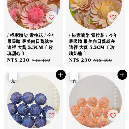
/ 椛家噴染 索拉花 / 今年
/ 椛家噴染 索拉花 / 今年
最吸睛 最美向日葵就在
最吸睛 最美向日葵就在
這裡 大葵 5.5CM〔 玫
這裡 大葵 5.5CM〔 玫
瑰甜心 〕
瑰奶酪 〕
Sale
NT$ 230
Regular
Sale
NT$ 230
Regular
NT$ 460
NT$ 460
price
price
price
price
優惠
售完
優惠
售完