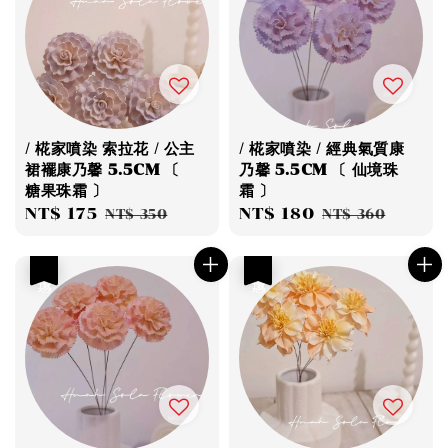
/ 椛家噴染 索拉花 / 公主
/ 椛家噴染 / 經典氣質康
裙襬康乃馨 5.5CM 〔
乃馨 5.5CM 〔 仙境珠
糖果珠霜 〕
霜 〕
Sale
NT$ 175
Regular
Sale
NT$ 180
Regular
NT$ 350
NT$ 360
price
price
price
price
優惠
優惠