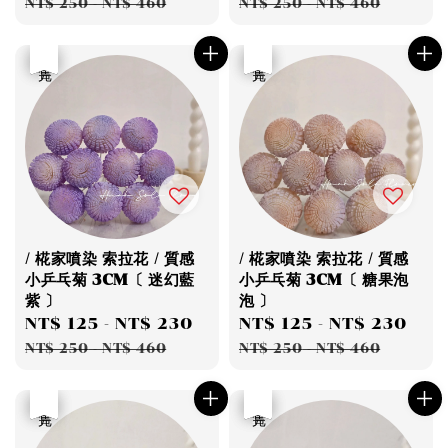
price
price
price
pri
NT$ 250
-
NT$ 460
NT$ 250
-
NT$ 460
優惠
售完
優惠
售完
/ 椛家噴染 索拉花 / 質感
/ 椛家噴染 索拉花 / 質感
小乒乓菊 3CM〔 迷幻藍
小乒乓菊 3CM〔 糖果泡
紫 〕
泡 〕
Sale
NT$ 125
-
NT$ 230
Regular
Sale
NT$ 125
-
NT$ 230
Reg
price
price
price
pri
NT$ 250
-
NT$ 460
NT$ 250
-
NT$ 460
優惠
售完
優惠
售完