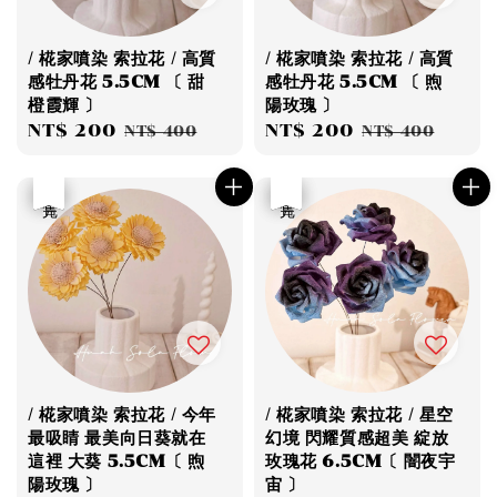
/ 椛家噴染 索拉花 / 高質
/ 椛家噴染 索拉花 / 高質
感牡丹花 5.5CM 〔 甜
感牡丹花 5.5CM 〔 煦
橙霞輝 〕
陽玫瑰 〕
Sale
NT$ 200
Regular
Sale
NT$ 200
Regular
NT$ 400
NT$ 400
price
price
price
price
優惠
售完
優惠
售完
/ 椛家噴染 索拉花 / 今年
/ 椛家噴染 索拉花 / 星空
最吸睛 最美向日葵就在
幻境 閃耀質感超美 綻放
這裡 大葵 5.5CM〔 煦
玫瑰花 6.5CM〔 闇夜宇
陽玫瑰 〕
宙 〕