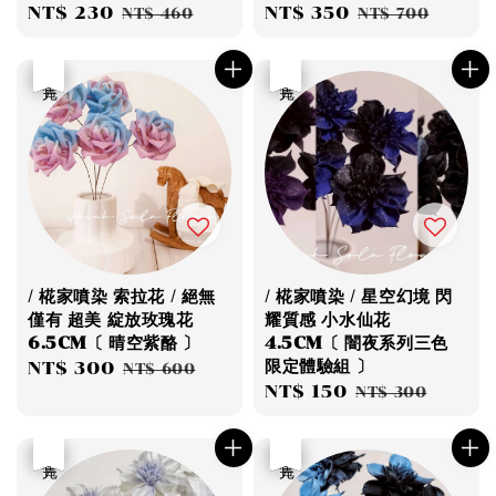
Sale
NT$ 230
Regular
Sale
NT$ 350
Regular
NT$ 460
NT$ 700
price
price
price
price
優惠
售完
優惠
售完
/ 椛家噴染 索拉花 / 絕無
/ 椛家噴染 / 星空幻境 閃
僅有 超美 綻放玫瑰花
耀質感 小水仙花
6.5CM〔 晴空紫酪 〕
4.5CM〔 闇夜系列三色
限定體驗組 〕
Sale
NT$ 300
Regular
NT$ 600
Sale
NT$ 150
Regular
price
price
NT$ 300
price
price
優惠
售完
優惠
售完