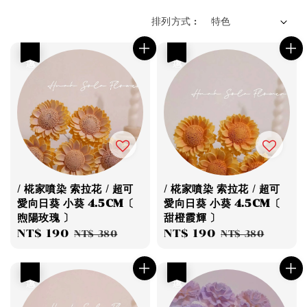
排列方式 :
優惠
優惠
/ 椛家噴染 索拉花 / 超可
/ 椛家噴染 索拉花 / 超可
愛向日葵 小葵 4.5CM〔
愛向日葵 小葵 4.5CM〔
煦陽玫瑰 〕
甜橙霞輝 〕
Sale
NT$ 190
Regular
Sale
NT$ 190
Regular
NT$ 380
NT$ 380
price
price
price
price
優惠
優惠