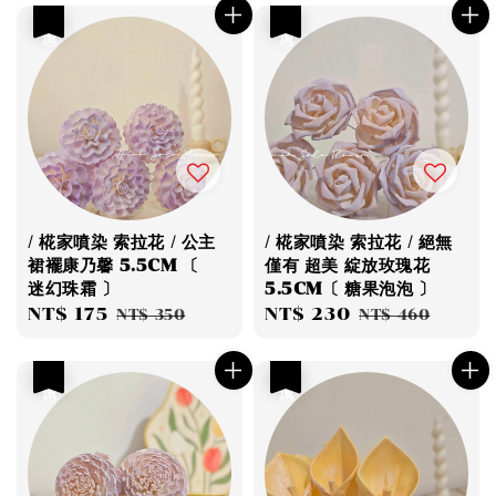
優惠
優惠
/ 椛家噴染 索拉花 / 公主
/ 椛家噴染 索拉花 / 絕無
裙襬康乃馨 5.5CM 〔
僅有 超美 綻放玫瑰花
迷幻珠霜 〕
5.5CM〔 糖果泡泡 〕
Sale
NT$ 175
Regular
Sale
NT$ 230
Regular
NT$ 350
NT$ 460
price
price
price
price
優惠
優惠