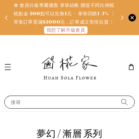
✿ 會員分級專屬優惠 筆筆結帳 贈送不同比例椛
✿ 質感系
金
椛點金 100點可以兌換1元 = 筆筆回饋1-3% 〔
defines
單筆訂單需滿$1000元，訂單成立安排出貨 〕
我想了解升級會員
搜尋
夢幻 / 漸層 系列