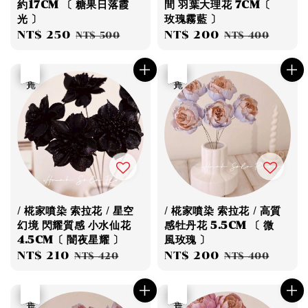
約17CM 〔 糖果日落霞
間 羽葉大理花 7CM〔
光 〕
玫瑰霧藍 〕
Sale
NT$ 250
Regular
Sale
NT$ 200
Regular
NT$ 500
NT$ 400
price
price
price
price
優惠
售完
優惠
售完
/ 椛家噴染 索拉花 / 星空
/ 椛家噴染 索拉花 / 高質
幻境 閃耀質感 小水仙花
感牡丹花 5.5CM 〔 微
4.5CM〔 闇夜星耀 〕
風玫瑰 〕
Sale
NT$ 210
Regular
Sale
NT$ 200
Regular
NT$ 420
NT$ 400
price
price
price
price
優惠
售完
優惠
售完