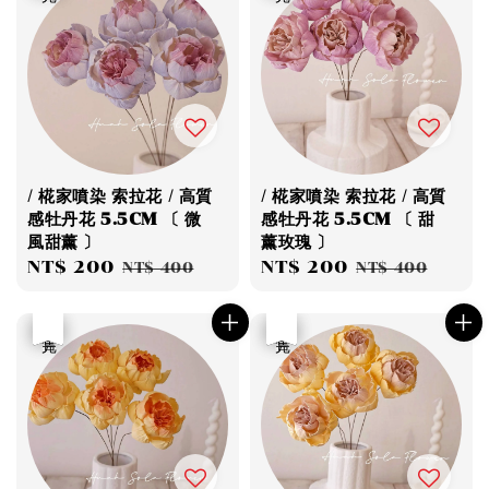
/ 椛家噴染 索拉花 / 高質
/ 椛家噴染 索拉花 / 高質
感牡丹花 5.5CM 〔 微
感牡丹花 5.5CM 〔 甜
風甜薰 〕
薰玫瑰 〕
Sale
NT$ 200
Regular
Sale
NT$ 200
Regular
NT$ 400
NT$ 400
price
price
price
price
優惠
售完
優惠
售完