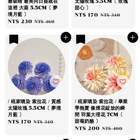
最吸睛 最美向日葵就在
太陽玫瑰 5.5CM〔 玫瑰
這裡 大葵 5.5CM〔 夢
甜心 〕
境月藍 〕
Sale
NT$ 170
Regular
NT$ 340
Sale
NT$ 230
Regular
NT$ 460
price
price
price
price
優惠
優惠
/ 椛家噴染 索拉花 / 質感
/ 椛家噴染 索拉花 / 畢業
太陽玫瑰 5.5CM〔 夢境
季熱賣 像煙花綻放的瞬
月藍 〕
間 羽葉大理花 7CM〔
甜莓奶酪 〕
Sale
NT$ 170
Regular
NT$ 340
Sale
NT$ 200
Regular
price
price
NT$ 400
price
price