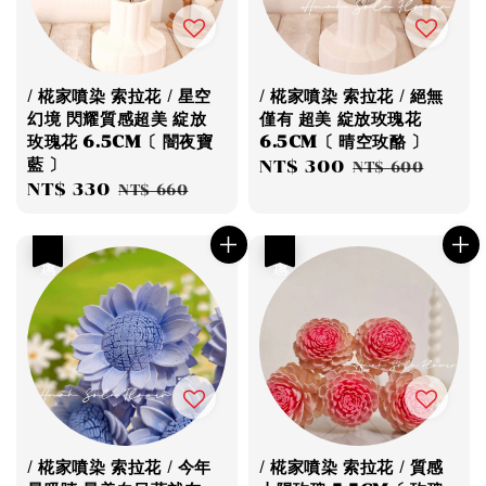
/ 椛家噴染 索拉花 / 星空
/ 椛家噴染 索拉花 / 絕無
幻境 閃耀質感超美 綻放
僅有 超美 綻放玫瑰花
玫瑰花 6.5CM〔 闇夜寶
6.5CM〔 晴空玫酪 〕
藍 〕
Sale
NT$ 300
Regular
NT$ 600
Sale
NT$ 330
Regular
NT$ 660
price
price
price
price
優惠
優惠
/ 椛家噴染 索拉花 / 今年
/ 椛家噴染 索拉花 / 質感