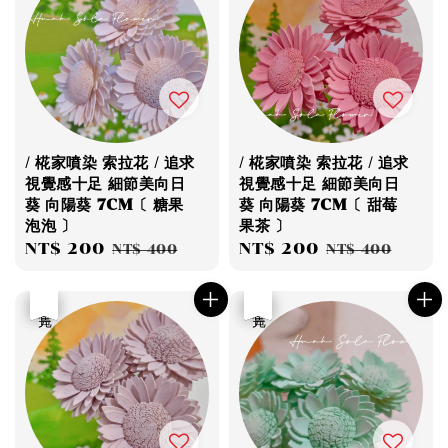
/ 椛家噴染 索拉花 / 追求
/ 椛家噴染 索拉花 / 追求
視覺感十足 細節美向日
視覺感十足 細節美向日
葵 向陽葵 7CM〔 糖果
葵 向陽葵 7CM〔 甜莓
泡泡 〕
果茶 〕
Sale
NT$ 200
Regular
Sale
NT$ 200
Regular
NT$ 400
NT$ 400
price
price
price
price
優惠
售完
優惠
售完