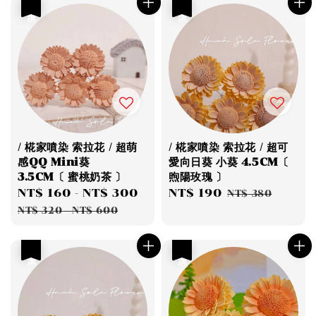
優惠
優惠
/ 椛家噴染 索拉花 / 超萌
/ 椛家噴染 索拉花 / 超可
感QQ Mini葵
愛向日葵 小葵 4.5CM〔
3.5CM〔 蜜桃奶茶 〕
煦陽玫瑰 〕
Sale
NT$ 160
-
NT$ 300
Regular
Sale
NT$ 190
Regular
NT$ 380
price
price
price
price
NT$ 320
-
NT$ 600
優惠
優惠