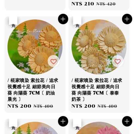
Sale
NT$ 210
Regular
price
price
NT$ 420
price
price
優惠
售完
優惠
售完
/ 椛家噴染 索拉花 / 追求
/ 椛家噴染 索拉花 / 追求
視覺感十足 細節美向日
視覺感十足 細節美向日
葵 向陽葵 7CM〔 奶油
葵 向陽葵 7CM〔 泰泰
晨光 〕
奶茶 〕
Sale
NT$ 200
Regular
Sale
NT$ 200
Regular
NT$ 400
NT$ 400
price
price
price
price
優惠
售完
優惠
售完