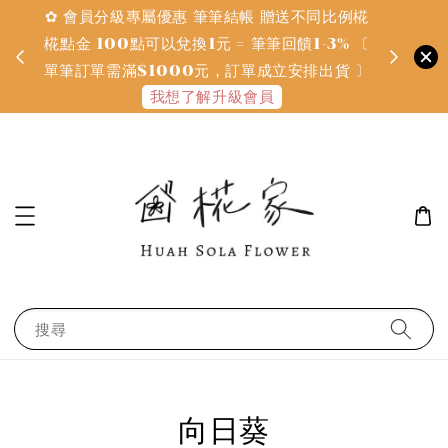
✿ 會員分級專屬優惠 筆筆結帳 贈送不同比例椛
✿ 質感系
金
椛點金 100點可以兌換1元 = 筆筆回饋1-3% 〔
defines
單筆訂單需滿$1000元，訂單成立安排出貨 〕
我想了解升級會員
搜尋
向日葵