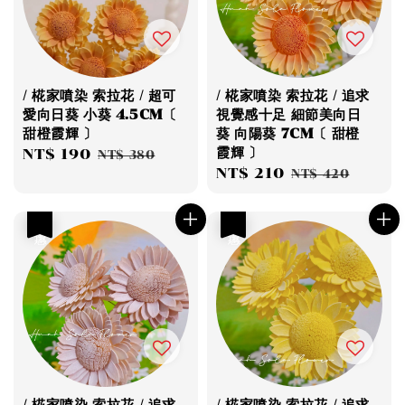
/ 椛家噴染 索拉花 / 超可
/ 椛家噴染 索拉花 / 追求
愛向日葵 小葵 4.5CM〔
視覺感十足 細節美向日
甜橙霞輝 〕
葵 向陽葵 7CM〔 甜橙
霞輝 〕
Sale
NT$ 190
Regular
NT$ 380
Sale
NT$ 210
Regular
price
price
NT$ 420
price
price
優惠
優惠