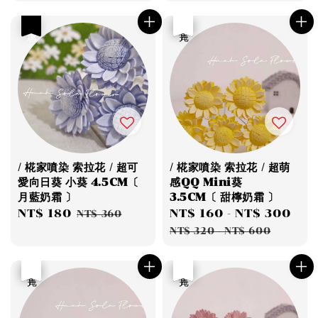
price
price
優惠
優惠
售完
/ 椛家噴染 索拉花 / 超可
/ 椛家噴染 索拉花 / 超萌
愛向日葵 小葵 4.5CM〔
感QQ Mini葵
月藍奶霜 〕
3.5CM〔 甜檸奶霜 〕
Sale
NT$ 180
Regular
Sale
NT$ 160
-
NT$ 300
Re
NT$ 360
price
price
price
pri
NT$ 320
-
NT$ 600
優惠
售完
優惠
售完