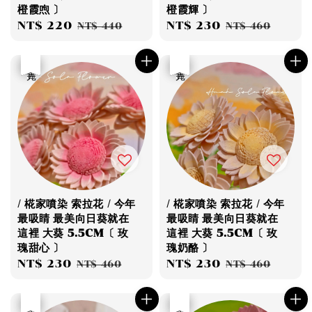
橙霞喣 〕
橙霞輝 〕
Sale
NT$ 220
Regular
Sale
NT$ 230
Regular
NT$ 440
NT$ 460
price
price
price
price
優惠
售完
優惠
售完
/ 椛家噴染 索拉花 / 今年
/ 椛家噴染 索拉花 / 今年
最吸睛 最美向日葵就在
最吸睛 最美向日葵就在
這裡 大葵 5.5CM〔 玫
這裡 大葵 5.5CM〔 玫
瑰甜心 〕
瑰奶酪 〕
Sale
NT$ 230
Regular
Sale
NT$ 230
Regular
NT$ 460
NT$ 460
price
price
price
price
優惠
售完
優惠
售完