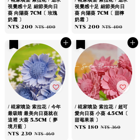
/ 椛家噴染 索拉花 / 追求
/ 椛家噴染 索拉花 / 追求
視覺感十足 細節美向日
視覺感十足 細節美向日
葵 向陽葵 7CM〔 玫瑰
葵 向陽葵 7CM〔 甜檸
奶霜 〕
奶霜 〕
Sale
NT$ 200
Regular
Sale
NT$ 200
Regular
NT$ 400
NT$ 400
price
price
price
price
優惠
優惠
/ 椛家噴染 索拉花 / 今年
/ 椛家噴染 索拉花 / 超可
最吸睛 最美向日葵就在
愛向日葵 小葵 4.5CM〔
這裡 大葵 5.5CM〔 夢
甜莓果茶 〕
境月藍 〕
Sale
NT$ 180
Regular
NT$ 360
Sale
NT$ 230
Regular
NT$ 460
price
price