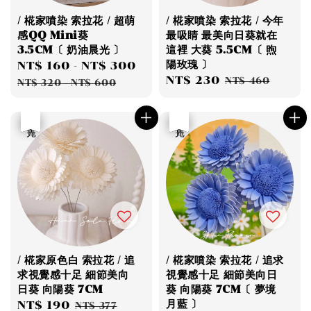
/ 椛家噴染 索拉花 / 超萌
/ 椛家噴染 索拉花 / 今年
感QQ Mini葵
最吸睛 最美向日葵就在
3.5CM〔 奶油晨光 〕
這裡 大葵 5.5CM〔 煦
陽玫瑰 〕
Sale
NT$ 160
-
NT$ 300
Regular
Sale
NT$ 230
Regular
price
price
NT$ 460
NT$ 320
-
NT$ 600
price
price
優惠
售完
優惠
售完
/ 椛家原色白 索拉花 / 追
/ 椛家噴染 索拉花 / 追求
求視覺感十足 細節美向
視覺感十足 細節美向日
日葵 向陽葵 7CM
葵 向陽葵 7CM〔 夢境
月藍 〕
Sale
NT$ 190
Regular
NT$ 377