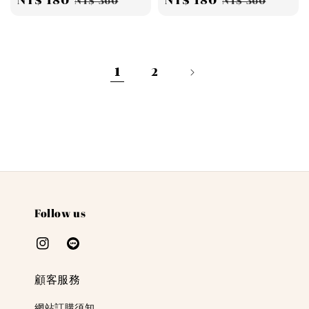
Sale
NT$ 180
Regular
Sale
NT$ 180
Regular
NT$ 360
NT$ 360
price
price
price
price
1
2
Follow us
顧客服務
網站訂購須知