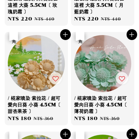
這裡 大葵 5.5CM〔 玫
這裡 大葵 5.5CM〔 月
瑰奶霜 〕
藍奶霜 〕
Sale
NT$ 220
Regular
Sale
NT$ 220
Regular
NT$ 440
NT$ 440
price
price
price
price
優惠
售完
優惠
售完
/ 椛家噴染 索拉花 / 超可
/ 椛家噴染 索拉花 / 超可
愛向日葵 小葵 4.5CM〔
愛向日葵 小葵 4.5CM〔
甜杏果茶 〕
薄荷奶霜 〕
Sale
NT$ 180
Regular
Sale
NT$ 180
Regular
NT$ 360
NT$ 360
price
price
price
price
優惠
售完
優惠
售完