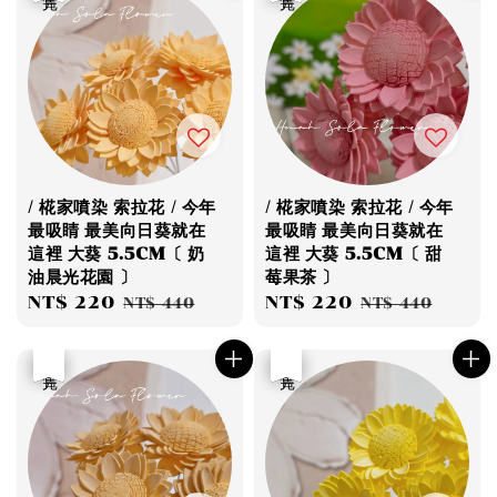
/ 椛家噴染 索拉花 / 今年
/ 椛家噴染 索拉花 / 今年
最吸睛 最美向日葵就在
最吸睛 最美向日葵就在
這裡 大葵 5.5CM〔 奶
這裡 大葵 5.5CM〔 甜
油晨光花園 〕
莓果茶 〕
Sale
NT$ 220
Regular
Sale
NT$ 220
Regular
NT$ 440
NT$ 440
price
price
price
price
優惠
售完
優惠
售完