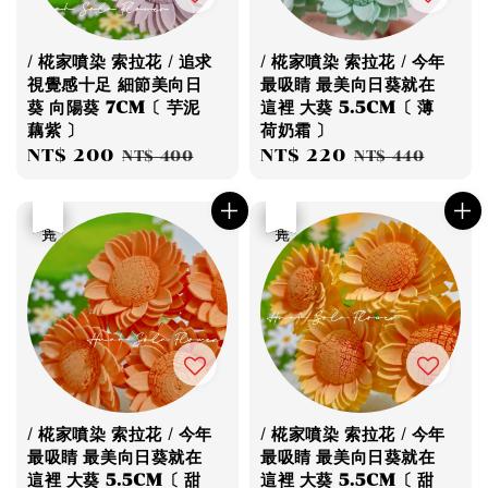
/ 椛家噴染 索拉花 / 追求
/ 椛家噴染 索拉花 / 今年
視覺感十足 細節美向日
最吸睛 最美向日葵就在
葵 向陽葵 7CM〔 芋泥
這裡 大葵 5.5CM〔 薄
藕紫 〕
荷奶霜 〕
Sale
NT$ 200
Regular
Sale
NT$ 220
Regular
NT$ 400
NT$ 440
price
price
price
price
優惠
售完
優惠
售完
/ 椛家噴染 索拉花 / 今年
/ 椛家噴染 索拉花 / 今年
最吸睛 最美向日葵就在
最吸睛 最美向日葵就在
這裡 大葵 5.5CM〔 甜
這裡 大葵 5.5CM〔 甜