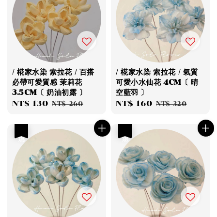
/ 椛家水染 索拉花 / 百搭
/ 椛家水染 索拉花 / 氣質
必帶可愛質感 茉莉花
可愛小水仙花 4CM〔 晴
3.5CM〔 奶油初露 〕
空藍羽 〕
Sale
NT$ 130
Regular
Sale
NT$ 160
Regular
NT$ 260
NT$ 320
price
price
price
price
優惠
優惠