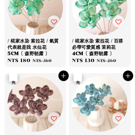
/ 椛家水染 索拉花 / 氣質
/ 椛家水染 索拉花 / 百搭
代表就是我 水仙花
必帶可愛質感 茉莉花
5CM〔 森野朝露 〕
4CM〔 森野朝露 〕
Sale
NT$ 180
Regular
Sale
NT$ 130
Regular
NT$ 360
NT$ 260
price
price
price
price
優惠
售完
優惠
售完