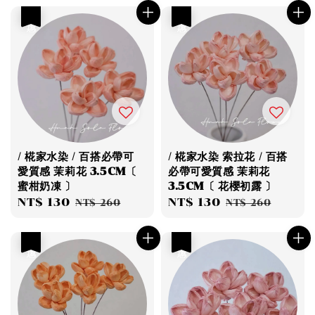
優惠
優惠
/ 椛家水染 / 百搭必帶可
/ 椛家水染 索拉花 / 百搭
愛質感 茉莉花 3.5CM〔
必帶可愛質感 茉莉花
蜜柑奶凍 〕
3.5CM〔 花櫻初露 〕
Sale
NT$ 130
Regular
Sale
NT$ 130
Regular
NT$ 260
NT$ 260
price
price
price
price
優惠
優惠