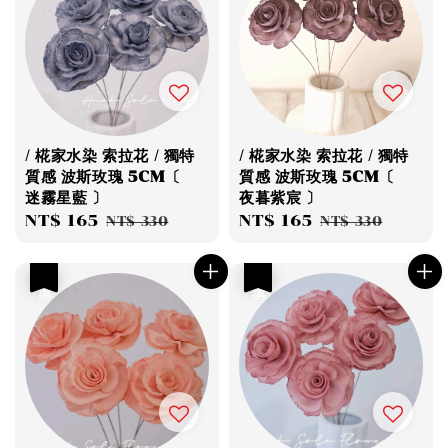
/ 椛家水染 索拉花 / 獨特
/ 椛家水染 索拉花 / 獨特
質感 波斯玫瑰 5CM〔
質感 波斯玫瑰 5CM〔
迷霧星藍 〕
夜暮紫宸 〕
Sale
NT$ 165
Regular
Sale
NT$ 165
Regular
NT$ 330
NT$ 330
price
price
price
price
優惠
優惠