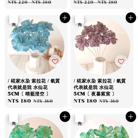
price
price
price
pri
NT$ 220
-
NT$ 380
NT$ 220
-
NT$ 380
優惠
售完
優惠
售完
/ 椛家水染 索拉花 / 氣質
/ 椛家水染 索拉花 / 氣質
代表就是我 水仙花
代表就是我 水仙花
5CM〔 晴藍澄空 〕
5CM〔 夜暮紫宸 〕
Sale
NT$ 180
Regular
Sale
NT$ 180
Regular
NT$ 360
NT$ 360
price
price
price
price
優惠
售完
優惠
售完