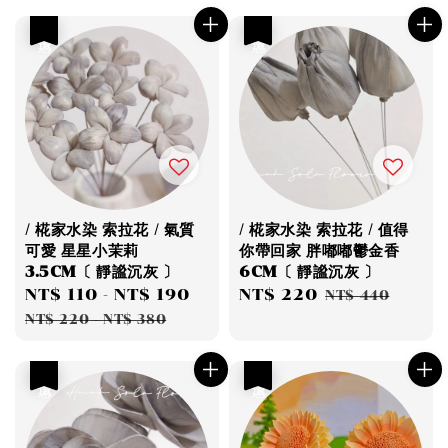
優惠
優惠
/ 椛家水染 索拉花 / 氣質
/ 椛家水染 索拉花 / 值得
可愛 星星小茉莉
你帶回家 胖嘟嘟鬱金香
3.5CM〔 靜謐沉灰 〕
6CM〔 靜謐沉灰 〕
Sale
NT$ 110
-
NT$ 190
Regular
Sale
NT$ 220
Regular
NT$ 440
price
price
price
price
NT$ 220
-
NT$ 380
優惠
優惠