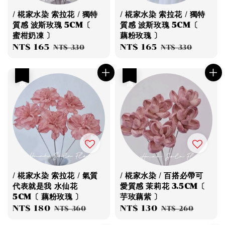
/ 椛家水染 索拉花 / 獨特
/ 椛家水染 索拉花 / 獨特
質感 波斯玫瑰 5CM〔
質感 波斯玫瑰 5CM〔
蜜柑奶凍 〕
藕粉玫瑰 〕
Sale
NT$ 165
Regular
Sale
NT$ 165
Regular
NT$ 330
NT$ 330
price
price
price
price
優惠
優惠
/ 椛家水染 索拉花 / 氣質
/ 椛家水染 / 百搭必帶可
代表就是我 水仙花
愛質感 茉莉花 3.5CM〔
5CM〔 藕粉玫瑰 〕
芋玫藕紫 〕
Sale
NT$ 180
Regular
Sale
NT$ 130
Regular
NT$ 360
NT$ 260
price
price
price
price