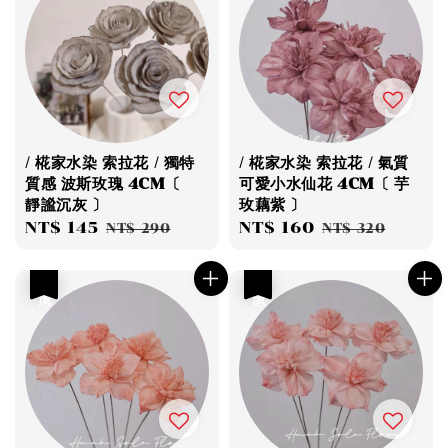
/ 椛家水染 索拉花 / 獨特
/ 椛家水染 索拉花 / 氣質
質感 波斯玫瑰 4CM〔
可愛小水仙花 4CM〔 芋
靜謐沉灰 〕
玫藕紫 〕
Sale
NT$ 145
Regular
Sale
NT$ 160
Regular
NT$ 290
NT$ 320
price
price
price
price
優惠
優惠