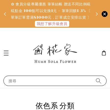
✿ 會員分級專屬優惠 筆筆結帳 贈送不同比例椛
✿ 質感系
金
椛點金 100點可以兌換1元 = 筆筆回饋1-3% 〔
defines
單筆訂單需滿$1000元，訂單成立安排出貨 〕
我想了解升級會員
搜尋
依色系 分類