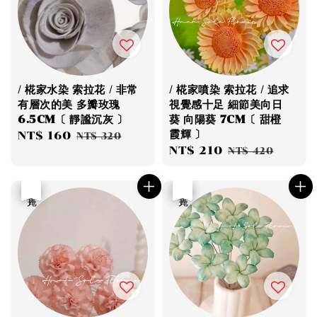
/ 椛家水染 索拉花 / 非常
/ 椛家噴染 索拉花 / 追求
有層次的美 多瓣玫瑰
視覺感十足 細節美向日
6.5CM〔 靜謐沉灰 〕
葵 向陽葵 7CM〔 甜橙
霞輝 〕
Sale
NT$ 160
Regular
NT$ 320
Sale
NT$ 210
Regular
price
price
NT$ 420
price
price
優惠
售完
優惠
售完