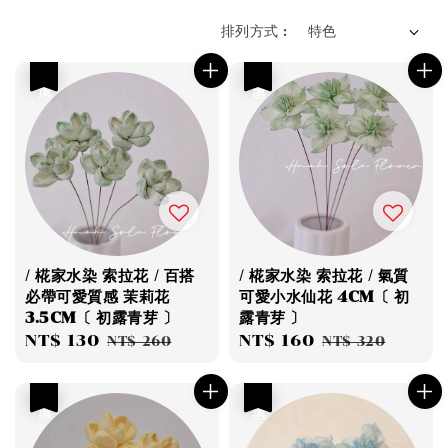
排列方式 :
優惠
優惠
/ 椛家水染 索拉花 / 百搭
/ 椛家水染 索拉花 / 氣質
必帶可愛質感 茉莉花
可愛小水仙花 4CM〔 初
3.5CM〔 初露青芽 〕
露青芽 〕
Sale
NT$ 130
Regular
Sale
NT$ 160
Regular
NT$ 260
NT$ 320
price
price
price
price
優惠
優惠