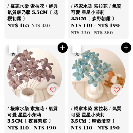
/ 椛家水染 索拉花 / 經典
/ 椛家水染 索拉花 / 氣質
氣質康乃馨 5.5CM〔 花
可愛 星星小茉莉
櫻初露 〕
3.5CM〔 森野朝露 〕
Sale
NT$ 165
Regular
Sale
NT$ 110
-
NT$ 190
Reg
NT$ 330
price
price
price
pri
NT$ 220
-
NT$ 380
優惠
售完
優惠
售完
/ 椛家水染 索拉花 / 氣質
/ 椛家水染 索拉花 / 氣質
可愛 星星小茉莉
可愛 星星小茉莉
3.5CM〔 夜暮紫宸 〕
3.5CM〔 晴藍澄空 〕
Sale
NT$ 110
-
NT$ 190
Regular
Sale
NT$ 110
-
NT$ 190
Reg