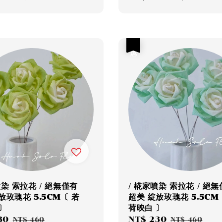
price
price
price
優惠
噴染 索拉花 / 絕無僅有
/ 椛家噴染 索拉花 / 絕
放玫瑰花 5.5CM〔 若
超美 綻放玫瑰花 5.5CM
〕
荷映白 〕
30
Regular
Sale
NT$ 230
Regular
NT$ 460
NT$ 460