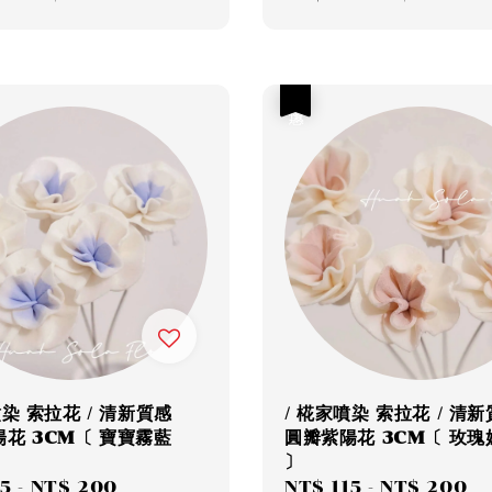
price
price
price
優惠
噴染 索拉花 / 清新質感
/ 椛家噴染 索拉花 / 清
花 3CM〔 寶寶霧藍
圓瓣紫陽花 3CM〔 玫瑰
〕
15
-
NT$ 200
Regular
Sale
NT$ 115
-
NT$ 200
R