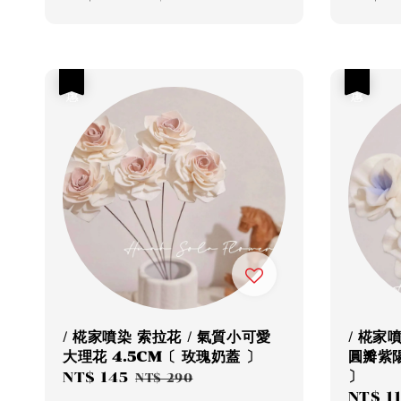
price
price
price
優惠
優惠
/ 椛家噴染 索拉花 / 氣質小可愛
/ 椛家
大理花 4.5CM〔 玫瑰奶蓋 〕
圓瓣紫陽
〕
Sale
NT$ 145
Regular
NT$ 290
Sale
NT$ 1
price
price