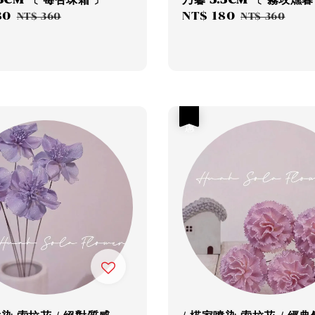
80
Regular
Sale
NT$ 180
Regular
NT$ 360
NT$ 360
price
price
price
優惠