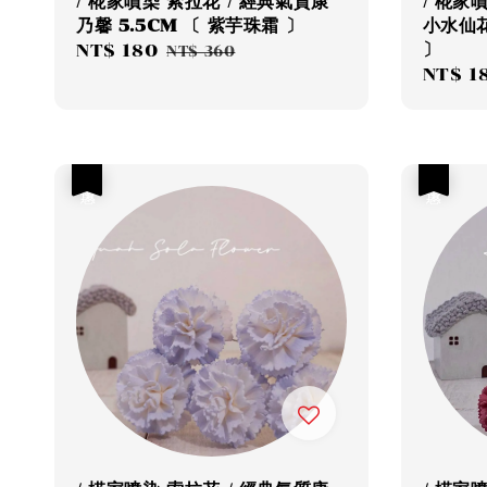
/ 椛家噴染 索拉花 / 經典氣質康
/ 椛家
乃馨 5.5CM 〔 紫芋珠霜 〕
小水仙花
〕
Sale
NT$ 180
Regular
NT$ 360
Sale
NT$ 1
price
price
price
優惠
優惠