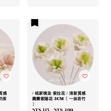
price
price
優惠
新質感
/ 椛家噴染 索拉花 / 清新質感
奶茶
圓瓣紫陽花 3CM〔 一抹若竹
〕
egular
Sale
NT$ 115
-
NT$ 200
Regular