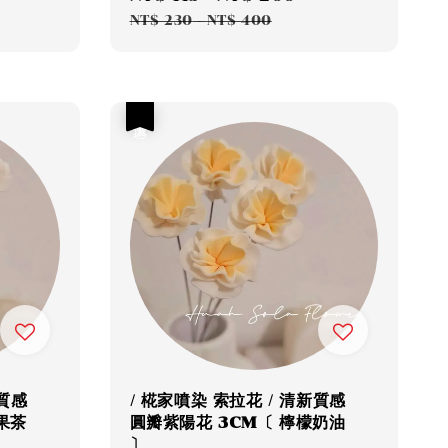
rice
price
price
NT$ 230
-
NT$ 400
優惠
新質感
/ 椛家噴染 索拉花 / 清新質感
果茶
圓瓣紫陽花 3CM〔 檸檬奶油
〕