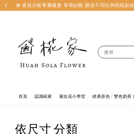
✿ 會員分級專屬優惠 筆筆結帳 贈送不同比例椛椛點金 
搜尋
首頁
認識椛家
索拉花小學堂
經典原色 / 雙色奶茶
依尺寸 分類