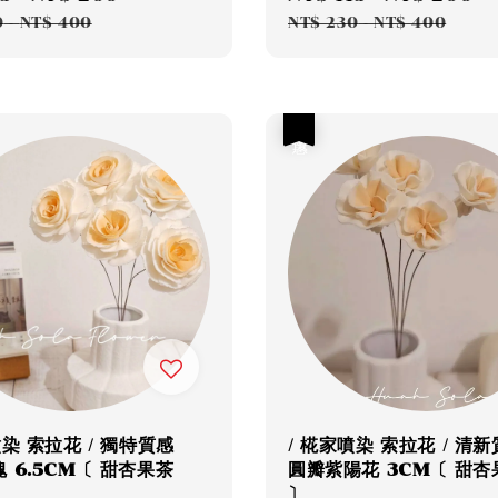
price
price
p
0
-
NT$ 400
NT$ 230
-
NT$ 400
優惠
噴染 索拉花 / 獨特質感
/ 椛家噴染 索拉花 / 清
 6.5CM〔 甜杏果茶
圓瓣紫陽花 3CM〔 甜杏
〕