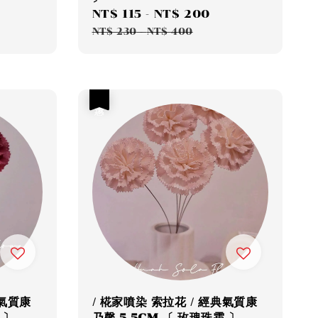
egular
Sale
NT$ 115
-
NT$ 200
Regular
rice
price
price
NT$ 230
-
NT$ 400
優惠
典氣質康
/ 椛家噴染 索拉花 / 經典氣質康
 〕
乃馨 5.5CM 〔 玫瑰珠霜 〕