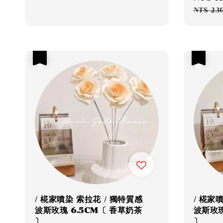
price
NT$ 23
優惠
優惠
/ 椛家噴染 索拉花 / 獨特質感
/ 椛家
波斯玫瑰 6.5CM〔 香草奶茶
波斯玫瑰
〕
〕