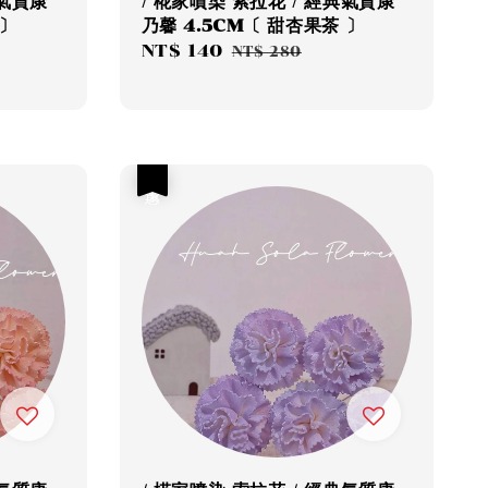
典氣質康
/ 椛家噴染 索拉花 / 經典氣質康
 〕
乃馨 4.5CM〔 甜杏果茶 〕
Sale
NT$ 140
Regular
NT$ 280
price
price
優惠