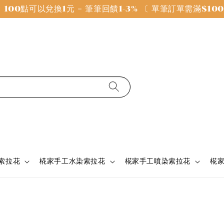
100點可以兌換1元 = 筆筆回饋1-3% 〔 單筆訂單需滿$1
 索拉花
椛家手工水染索拉花
椛家手工噴染索拉花
椛