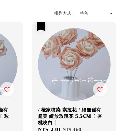
排列方式 :
優惠
無僅有
/ 椛家噴染 索拉花 / 絕無僅有
〔 玫
超美 綻放玫瑰花 5.5CM〔 杏
桃映白 〕
Sale
NT$ 230
Regular
NT$ 460