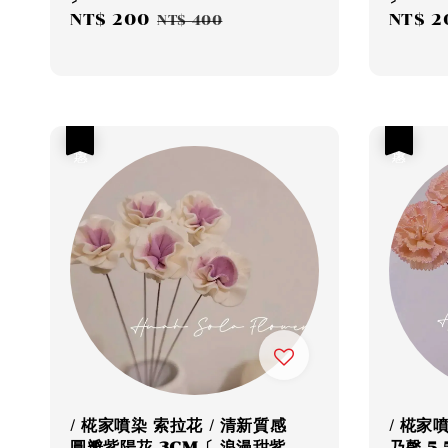
Sale
NT$ 200
Regular
Sale
NT$ 2
NT$ 400
price
price
price
優惠
優惠
/ 椛家噴染 索拉花 / 清新質感
/ 椛家
圓瓣紫陽花 3CM〔 浪漫甜紫
乃馨 5