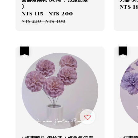
〕
Sale
NT$ 1
Sale
NT$ 115
-
NT$ 200
Regular
price
price
price
NT$ 230
-
NT$ 400
優惠
優惠