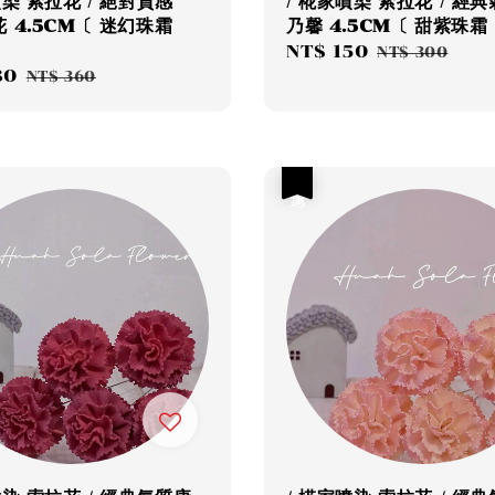
噴染 索拉花 / 絕對質感
/ 椛家噴染 索拉花 / 經
 4.5CM〔 迷幻珠霜
乃馨 4.5CM〔 甜紫珠霜
Sale
NT$ 150
Regular
NT$ 300
80
Regular
price
price
NT$ 360
price
優惠