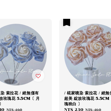
優惠
噴染 索拉花 / 絕無僅有
/ 椛家噴染 索拉花 / 絕
放玫瑰花 5.5CM〔 月
超美 綻放玫瑰花 5.5CM
〕
瑰映白 〕
30
Regular
Sale
NT$ 230
Regular
NT$ 460
NT$ 460