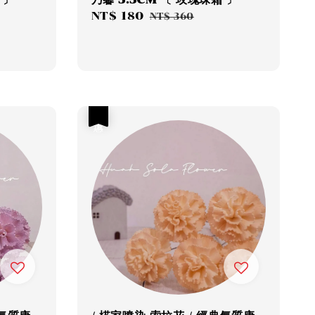
Sale
NT$ 180
Regular
NT$ 360
price
price
優惠