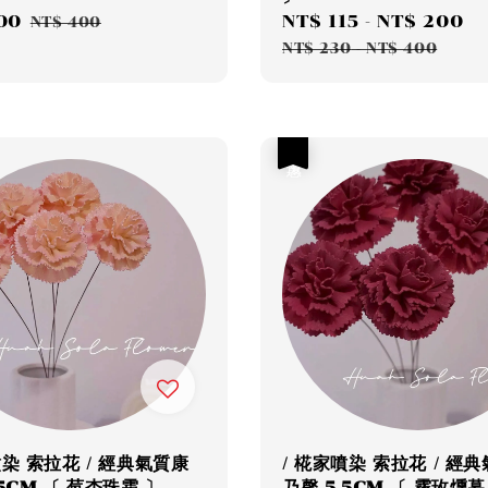
00
Regular
Sale
NT$ 115
-
NT$ 200
R
NT$ 400
price
price
p
NT$ 230
-
NT$ 400
優惠
噴染 索拉花 / 經典氣質康
/ 椛家噴染 索拉花 / 經
.5CM 〔 莓杏珠霜 〕
乃馨 5.5CM 〔 霧玫燻暮