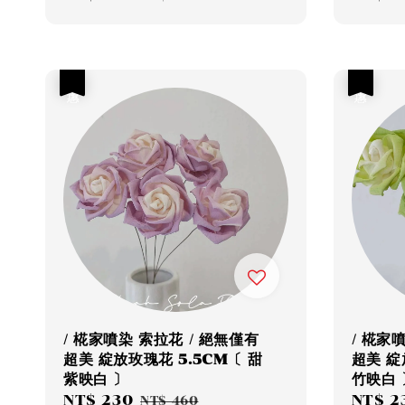
price
price
price
優惠
優惠
/ 椛家噴染 索拉花 / 絕無僅有
/ 椛家
超美 綻放玫瑰花 5.5CM〔 甜
超美 綻
紫映白 〕
竹映白 
Sale
NT$ 230
Regular
Sale
NT$ 2
NT$ 460