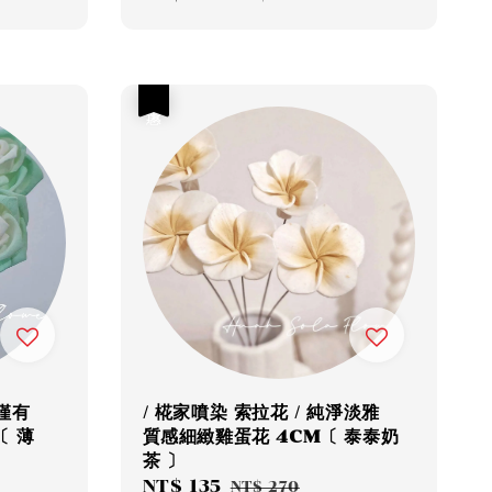
price
price
優惠
無僅有
/ 椛家噴染 索拉花 / 純淨淡雅
〔 薄
質感細緻雞蛋花 4CM〔 泰泰奶
茶 〕
Sale
NT$ 135
Regular
NT$ 270