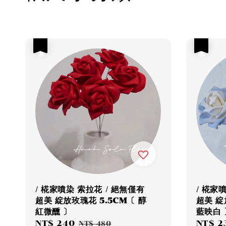
優惠
優惠
/ 椛家噴染 索拉花 / 絕無僅有
/ 椛家
超美 綻放玫瑰花 5.5CM〔 醇
超美 綻
紅微醺 〕
藍映白 
Sale
NT$ 240
Regular
Sale
NT$ 2
NT$ 480