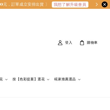
000元，訂單成立安排出貨 〕
我想了解升級會員
登入
購物車
花
按【色彩提案】選花
椛家推薦選品