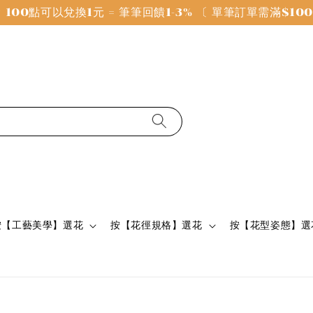
100點可以兌換1元 = 筆筆回饋1-3% 〔 單筆訂單需滿$1
按【工藝美學】選花
按【花徑規格】選花
按【花型姿態】選