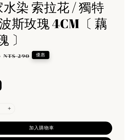
家水染 索拉花 / 獨特
 波斯玫瑰 4CM〔 藕
瑰 〕
5
Regular
優惠
NT$ 290
price
加入購物車