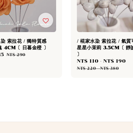
水染 索拉花 / 獨特質感
/ 椛家水染 索拉花 / 氣
 4CM〔 日暮金橙 〕
星星小茉莉 3.5CM〔 
〕
45
Regular
NT$ 290
Sale
NT$ 110
-
NT$ 190
R
price
price
p
NT$ 220
-
NT$ 380