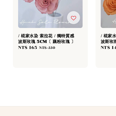
/ 椛家水染 索拉花 / 獨特質感
/ 椛家
波斯玫瑰 5CM〔 藕粉玫瑰 〕
波斯玫瑰
Sale
NT$ 165
Regular
Sale
NT$ 1
NT$ 330
price
price
price