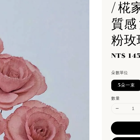
/ 椛
質感
粉玫
Sale
NT$ 14
price
朵數單位
5朵一束
數量