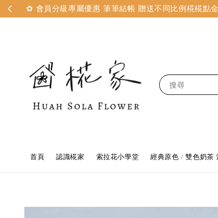
✿ 會員分級專屬優惠 筆筆結帳 贈送不同比例椛椛點金 
搜尋
首頁
認識椛家
索拉花小學堂
經典原色 / 雙色奶茶