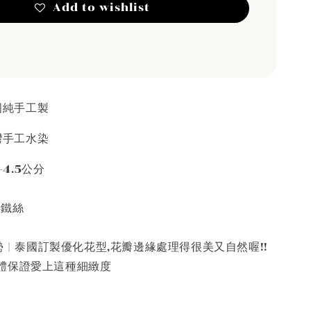
Add to wishlist
泰國純手工製
台灣手工水染
-4.5公分
接鐵絲
 |
泰國訂製優化花型,花瓣邊緣處理得很美又自然喔!!
體保證愛上這種細緻度