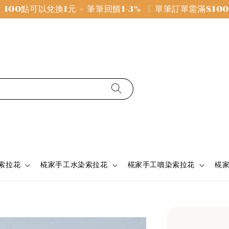
100點可以兌換1元 = 筆筆回饋1-3% 〔 單筆訂單需滿$1
 索拉花
椛家手工水染索拉花
椛家手工噴染索拉花
椛