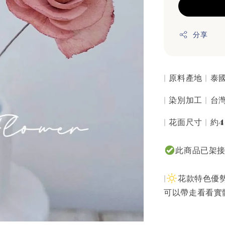
分享
| 原料產地 | 
| 染別加工 | 
| 花面尺寸 | 約4
此商品已架
|
花款特色優勢
可以帶走看看實