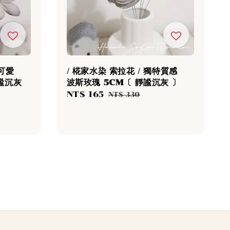
質可愛
/ 椛家水染 索拉花 / 獨特質感
靜謐沉灰
波斯玫瑰 5CM〔 靜謐沉灰 〕
Sale
NT$ 165
Regular
NT$ 330
egular
price
price
rice