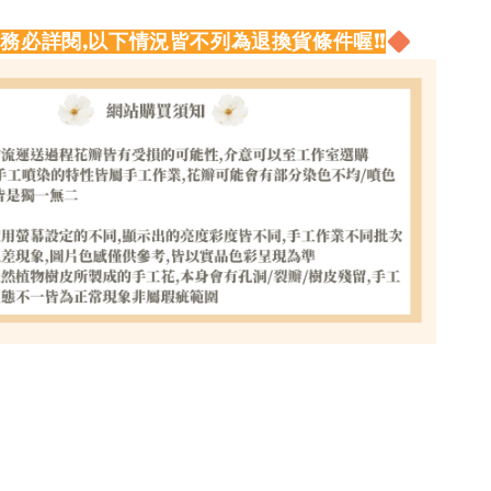
請務必詳閱,以下情況皆不列為退換貨條件喔!!