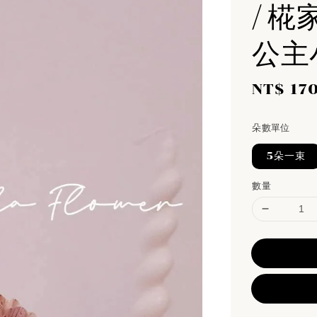
/ 椛
公主
Sale
NT$ 17
price
朵數單位
5朵一束
數量