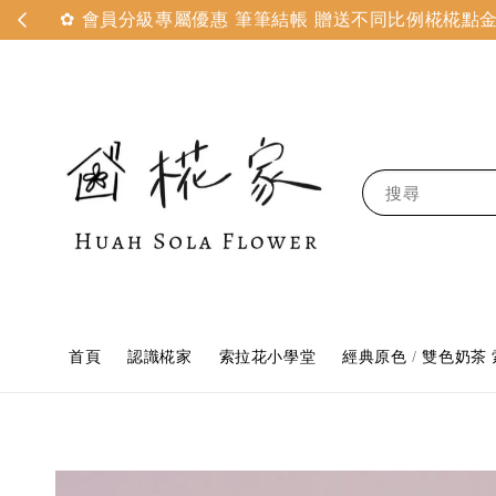
✿ 會員分級專屬優惠 筆筆結帳 贈送不同比例椛椛點金 
搜尋
首頁
認識椛家
索拉花小學堂
經典原色 / 雙色奶茶