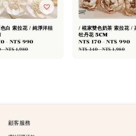
原色白 索拉花 / 純淨洋桔
/ 椛家雙色奶茶 索拉花 /
M
牡丹花 5CM
70
-
NT$ 990
Regular
Sale
NT$ 170
-
NT$ 990
R
price
price
p
0
-
NT$ 1,980
NT$ 340
-
NT$ 1,980
顧客服務