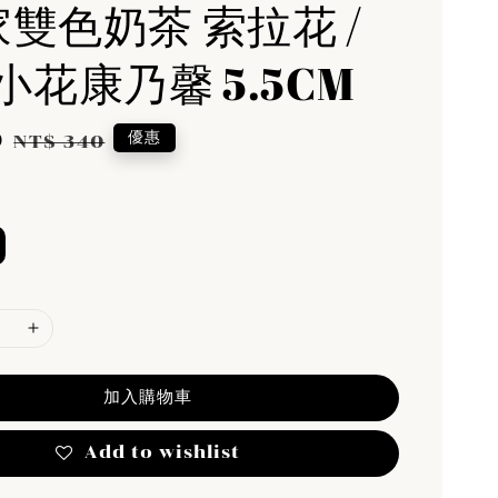
家雙色奶茶 索拉花 /
小花康乃馨 5.5CM
0
Regular
優惠
NT$ 340
price
加入購物車
Add to wishlist