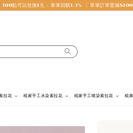
100點可以兌換1元 = 筆筆回饋1-3% 〔 單筆訂單需滿$1
 索拉花
椛家手工水染索拉花
椛家手工噴染索拉花
椛