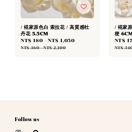
/ 椛家原色白 索拉花 / 高質感牡
/ 椛家
丹花 5.5CM
梗 6C
Sale
NT$ 180
-
NT$ 1,050
Regular
Sale
NT$ 1
price
price
price
NT$ 360
-
NT$ 2,100
NT$ 34
Follow us