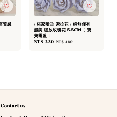
 高質感
/ 椛家噴染 索拉花 / 絕無僅有
超美 綻放玫瑰花 5.5CM〔 寶
寶霧藍 〕
egular
Sale
NT$ 230
Regular
rice
NT$ 460
price
price
Contact us