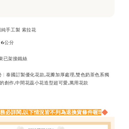
泰國純手工製 索拉花
5-6公分
束已架接鐵絲
 | 泰國訂製優化花款,花瓣加厚處理,雙色奶茶色系獨
特的創作,中間花蕊小花造型超可愛,萬用花款
請務必詳閱,以下情況皆不列為退換貨條件喔!!