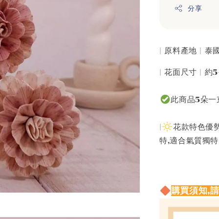
分享
| 原料產地 | 
| 花面尺寸 | 約
此商品5朵一
|
花款特色優勢
特,適合氣質獨
購買須知,