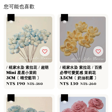
您可能也喜歡
優惠
優惠
/ 椛家水染 索拉花 / 超萌
/ 椛家水染 索拉花 / 百搭
Mini 星星小茉莉
必帶可愛質感 茉莉花
3CM〔 晴空藍羽 〕
3.5CM〔 奶油初露 〕
Sale
NT$ 190
Regular
Sale
NT$ 130
Regular
NT$ 380
NT$ 260
price
price
price
price
優惠
優惠