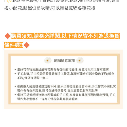
|
花款特色優勢 | 泰國訂製優化花款,整體型態超可愛,超百
搭小配花,點綴也超吸睛,可以輕鬆駕馭各種花禮
購買須知,請務必詳閱,以下情況皆不列為退換貨
條件喔!!