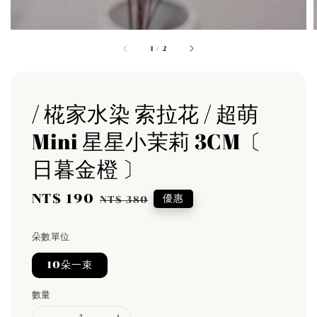
1
/
2
/ 椛家水染 索拉花 / 超萌
Mini 星星小茉莉 3CM〔
日暮金橙 〕
Sale
NT$ 190
Regular
優惠
NT$ 380
price
price
朵數單位
10朵一束
數量