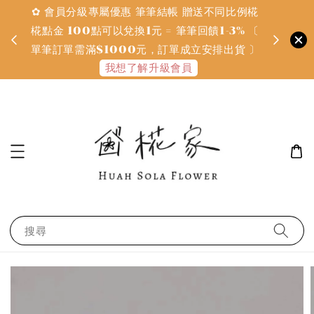
✿ 會員分級專屬優惠 筆筆結帳 贈送不同比例椛
✿ 質感系
金
椛點金 100點可以兌換1元 = 筆筆回饋1-3% 〔
defines
單筆訂單需滿$1000元，訂單成立安排出貨 〕
我想了解升級會員
搜尋