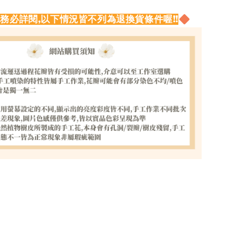
請務必詳閱,以下情況皆不列為退換貨條件喔!!