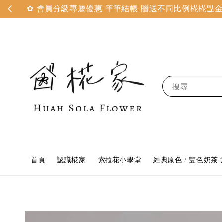
✿ 會員分級專屬優惠 筆筆結帳 贈送不同比例椛椛點金 
搜尋
首頁
認識椛家
索拉花小學堂
經典原色 / 雙色奶茶