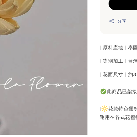
分享
| 原料產地 | 
| 染別加工 | 
| 花面尺寸 | 約3
此商品已架
|
花款特色優勢
運用在各式花禮