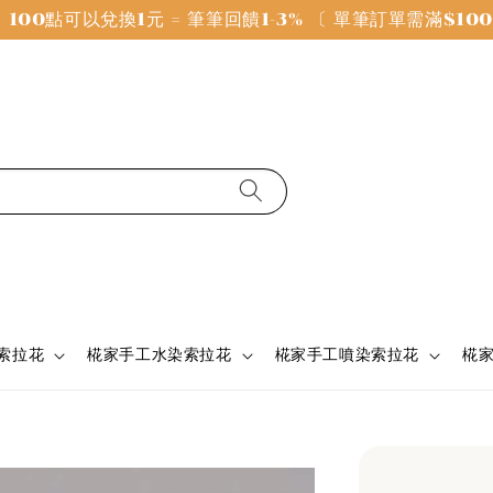
100點可以兌換1元 = 筆筆回饋1-3% 〔 單筆訂單需滿$1
 索拉花
椛家手工水染索拉花
椛家手工噴染索拉花
椛