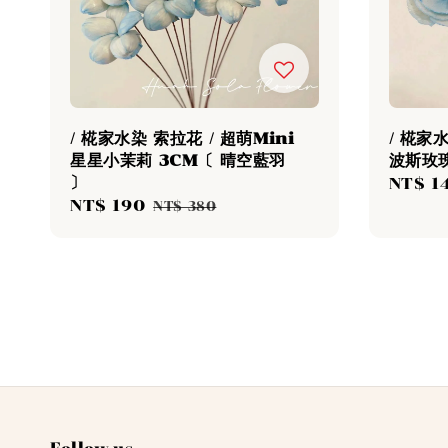
/ 椛家水染 索拉花 / 超萌Mini
/ 椛家
星星小茉莉 3CM〔 晴空藍羽
波斯玫瑰
〕
Sale
NT$ 1
Sale
NT$ 190
Regular
price
NT$ 380
price
price