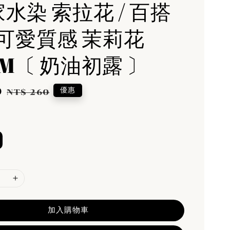
家水染 索拉花 / 百搭
可愛質感 茉莉花
CM〔 奶油初露 〕
0
Regular
優惠
NT$ 260
price
加入購物車