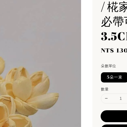
/ 椛
必帶
3.5
Sale
NT$ 13
price
朵數單位
5朵一束
數量