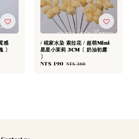
特質感
/ 椛家水染 索拉花 / 超萌Mini
瑰 〕
星星小茉莉 3CM〔 奶油初露
〕
Sale
NT$ 190
Regular
NT$ 380
price
price