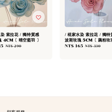
水染 索拉花 / 獨特質感
/ 椛家水染 索拉花 / 獨
 4CM〔 晴空藍羽 〕
波斯玫瑰 5CM〔 藕粉玫
45
Regular
Sale
NT$ 165
Regular
NT$ 290
NT$ 330
price
price
price