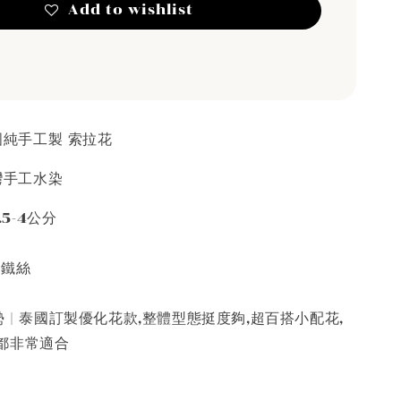
Add to wishlist
泰國純手工製 索拉花
台灣手工水染
.5-4公分
接鐵絲
 | 泰國訂製優化花款,整體型態挺度夠,超百搭小配花,
都非常適合