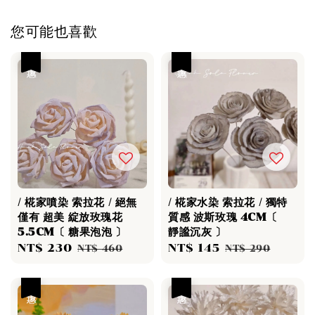
您可能也喜歡
優惠
優惠
/ 椛家噴染 索拉花 / 絕無
/ 椛家水染 索拉花 / 獨特
僅有 超美 綻放玫瑰花
質感 波斯玫瑰 4CM〔
5.5CM〔 糖果泡泡 〕
靜謐沉灰 〕
Sale
NT$ 230
Regular
Sale
NT$ 145
Regular
NT$ 460
NT$ 290
price
price
price
price
優惠
優惠