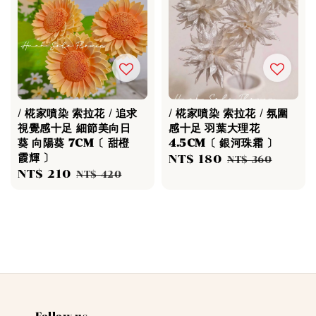
/ 椛家噴染 索拉花 / 追求
/ 椛家噴染 索拉花 / 氛圍
視覺感十足 細節美向日
感十足 羽葉大理花
葵 向陽葵 7CM〔 甜橙
4.5CM〔 銀河珠霜 〕
霞輝 〕
Sale
NT$ 180
Regular
NT$ 360
Sale
NT$ 210
Regular
NT$ 420
price
price
price
price
Follow us