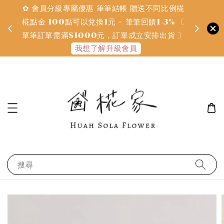
✿ 會員分級專屬優惠 筆筆結帳 贈送不同比例椛
✿ 質感系
金
椛點金 100點可以兌換1元 = 筆筆回饋1-3% 〔
defines
單筆訂單需滿$1000元，訂單成立安排出貨 〕
我想了解升級會員
搜尋