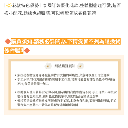
|
花款特色優勢 | 泰國訂製優化花款,整體型態超可愛,超百
搭小配花,點綴也超吸睛,可以輕鬆駕馭各種花禮
購買須知,請務必詳閱,以下情況皆不列為退換貨
條件喔!!