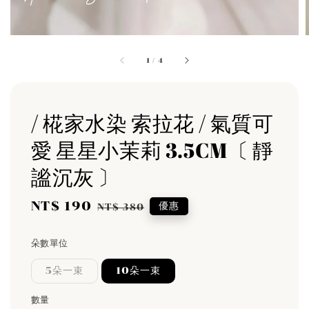
1
/
4
/ 椛家水染 索拉花 / 氣質可
愛 星星小茉莉 3.5CM〔 靜
謐沉灰 〕
Sale
NT$ 190
Regular
優惠
NT$ 380
price
price
朵數單位
5朵一束
10朵一束
數量