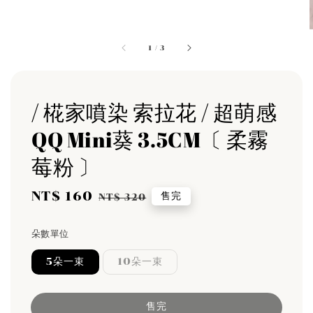
1
/
3
/ 椛家噴染 索拉花 / 超萌感
QQ Mini葵 3.5CM〔 柔霧
莓粉 〕
Sale
NT$ 160
Regular
售完
NT$ 320
price
price
朵數單位
5朵一束
10朵一束
售完