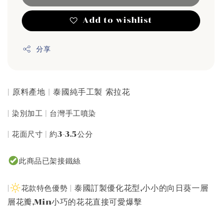
Add to wishlist
分享
| 原料產地 | 泰國純手工製 索拉花
| 染別加工 | 台灣手工噴染
| 花面尺寸 | 約3-3.5公分
此商品已架接鐵絲
泰國訂製優化花型,小小的向日葵一層
|
花款特色優勢 |
層花瓣,Min小巧的花花直接可愛爆擊