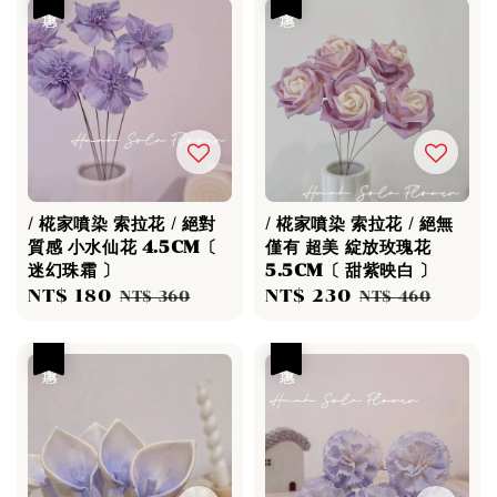
/ 椛家噴染 索拉花 / 絕對
/ 椛家噴染 索拉花 / 絕無
質感 小水仙花 4.5CM〔
僅有 超美 綻放玫瑰花
迷幻珠霜 〕
5.5CM〔 甜紫映白 〕
Sale
NT$ 180
Regular
Sale
NT$ 230
Regular
NT$ 360
NT$ 460
price
price
price
price
優惠
優惠