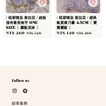
/ 椛家噴染 索拉花 / 絕無
/ 椛家噴染 索拉花 / 經典
僅有最美海芋 ONE
氣質康乃馨 4.5CM〔 寶
SIZE〔 霧藍淇淋 〕
寶霧藍 〕
Sale
NT$ 260
Regular
Sale
NT$ 140
Regular
NT$ 520
NT$ 280
price
price
price
price
Follow us
顧客服務