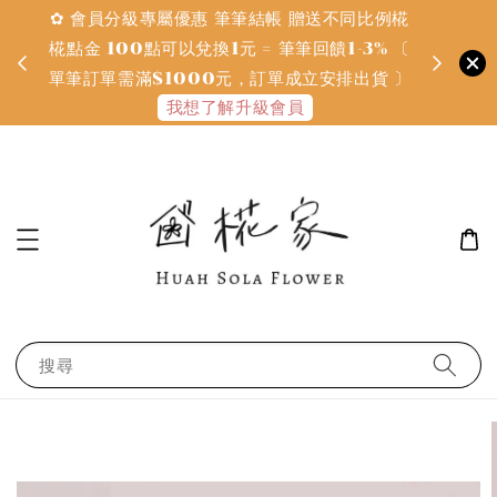
✿ 會員分級專屬優惠 筆筆結帳 贈送不同比例椛
✿ 質感系
金
椛點金 100點可以兌換1元 = 筆筆回饋1-3% 〔
defines
單筆訂單需滿$1000元，訂單成立安排出貨 〕
我想了解升級會員
搜尋