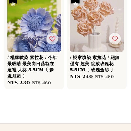
/ 椛家噴染 索拉花 / 今年
/ 椛家噴染 索拉花 / 絕無
最吸睛 最美向日葵就在
僅有 超美 綻放玫瑰花
這裡 大葵 5.5CM〔 夢
5.5CM〔 玫瑰金紗 〕
境月藍 〕
Sale
NT$ 240
Regular
NT$ 480
Sale
NT$ 230
Regular
NT$ 460
price
price
price
price