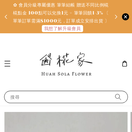
✿ 會員分級專屬優惠 筆筆結帳 贈送不同比例椛
✿ 質感系
金
椛點金 100點可以兌換1元 = 筆筆回饋1-3% 〔
defines
單筆訂單需滿$1000元，訂單成立安排出貨 〕
我想了解升級會員
搜尋