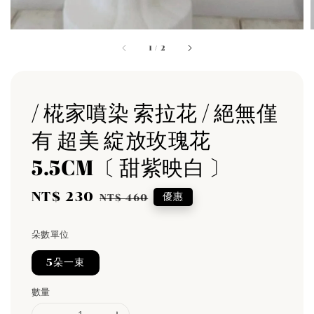
1
/
2
/ 椛家噴染 索拉花 / 絕無僅
有 超美 綻放玫瑰花
5.5CM〔 甜紫映白 〕
Sale
NT$ 230
Regular
優惠
NT$ 460
price
price
朵數單位
5朵一束
數量