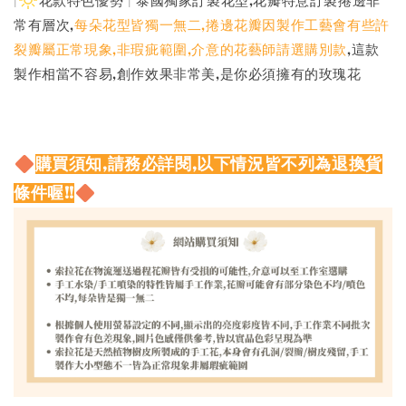
|
花款特色優勢 | 泰國獨家訂製花型,花瓣特意訂製捲邊非
常有層次,
每朵花型皆獨一無二,捲邊花瓣因製作工藝會有些許
裂瓣屬正常現象,非瑕疵範圍,介意的花藝師請選購別款
,這款
製作相當不容易,創作效果非常美,是你必須擁有的玫瑰花
購買須知,請務必詳閱,以下情況皆不列為退換貨
條件喔!!