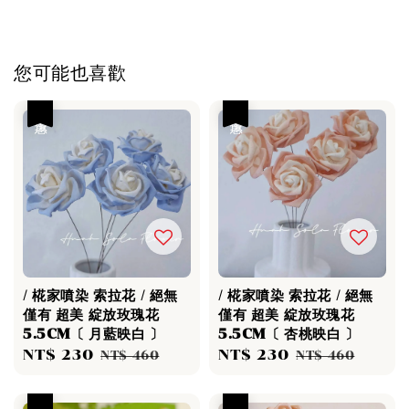
您可能也喜歡
優惠
優惠
/ 椛家噴染 索拉花 / 絕無
/ 椛家噴染 索拉花 / 絕無
僅有 超美 綻放玫瑰花
僅有 超美 綻放玫瑰花
5.5CM〔 月藍映白 〕
5.5CM〔 杏桃映白 〕
Sale
NT$ 230
Regular
Sale
NT$ 230
Regular
NT$ 460
NT$ 460
price
price
price
price
優惠
優惠