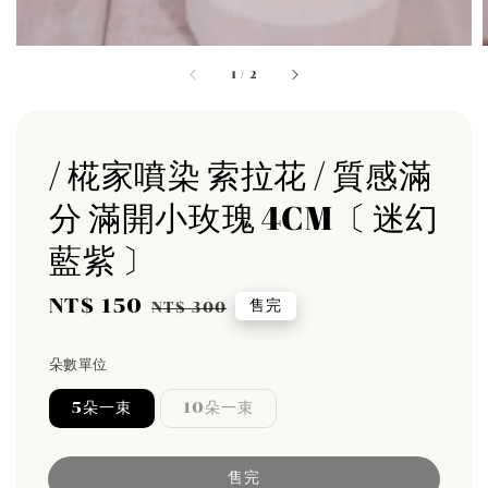
1
/
2
/ 椛家噴染 索拉花 / 質感滿
分 滿開小玫瑰 4CM〔 迷幻
藍紫 〕
Sale
NT$ 150
Regular
售完
NT$ 300
price
price
朵數單位
5朵一束
10朵一束
售完