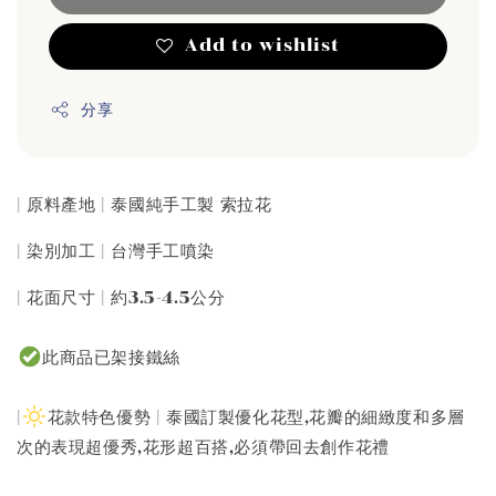
Add to wishlist
分享
| 原料產地 | 泰國純手工製 索拉花
| 染別加工 | 台灣手工噴染
| 花面尺寸 | 約3.5-4.5公分
此商品已架接鐵絲
|
花款特色優勢 | 泰國訂製優化花型,花瓣的細緻度和多層
次的表現超優秀,花形超百搭,必須帶回去創作花禮