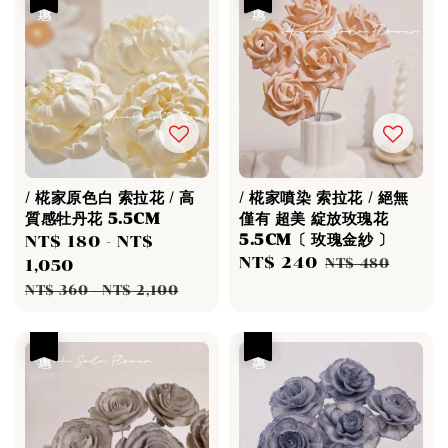
/ 椛家原色白 索拉花 / 高
/ 椛家噴染 索拉花 / 絕無
質感牡丹花 5.5CM
僅有 超美 綻放玫瑰花
5.5CM〔 玫瑰金紗 〕
Sale
NT$ 180
-
NT$
Sale
NT$ 240
Regular
price
1,050
NT$ 480
price
price
Regular
NT$ 360
-
NT$ 2,100
price
優惠
優惠