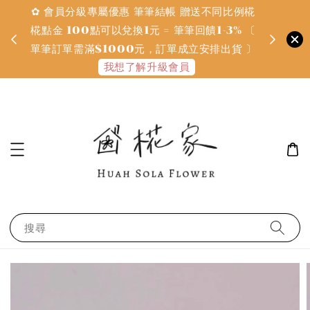
✿ 會員分級專屬優惠 筆筆結帳 贈送不同比例椛
✿ 質感系
金
椛點金 100點可以兌換1元 = 筆筆回饋1-3% 〔
defines
單筆訂單需滿$1000元，訂單成立安排出貨 〕
我想了解升級會員
搜尋