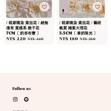
/ 椛家噴染 索拉花 / 絕無
/ 椛家噴染 索拉花 / 藝術
僅有 質感系 梔子花
氣質 捲葉大理花
7CM〔 奶杏布蕾 〕
5.5CM〔 泰奶珠光 〕
Sale
NT$ 220
Regular
Sale
NT$ 180
Regular
NT$ 440
NT$ 360
price
price
price
price
Follow us