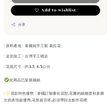
Add to wishlist
分享
| 原料產地 | 泰國純手工製 索拉花
| 染別加工 | 台灣手工噴染
| 花面尺寸 | 約3.5-4.5公分
此商品已架接鐵絲
|
花款特色優勢 | 泰國訂製優化花型,花瓣的細緻度和多層
次的表現超優秀,花形超百搭,必須帶回去創作花禮