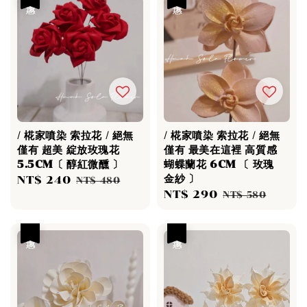
/ 椛家噴染 索拉花 / 絕無
/ 椛家噴染 索拉花 / 絕無
僅有 超美 綻放玫瑰花
僅有 最美在這裡 高質感
5.5CM〔 醇紅微醺 〕
蝴蝶蘭花 6CM 〔 玫瑰
金紗 〕
Sale
NT$ 240
Regular
NT$ 480
Sale
NT$ 290
Regular
price
price
NT$ 580
price
price
優惠
優惠