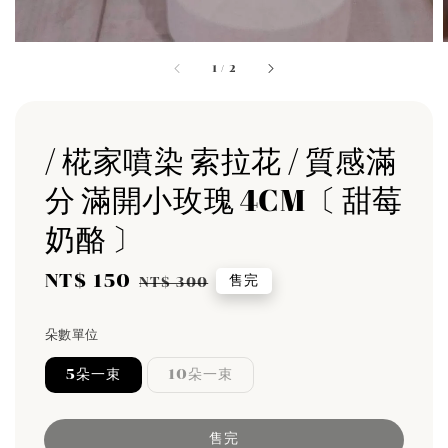
1
/
2
/ 椛家噴染 索拉花 / 質感滿
分 滿開小玫瑰 4CM〔 甜莓
奶酪 〕
Sale
NT$ 150
Regular
售完
NT$ 300
price
price
朵數單位
5朵一束
10朵一束
售完