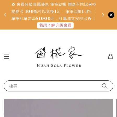
✿ 會員分級專屬優惠 筆筆結帳 贈送不同比例椛
✿ 質感系
金
椛點金 100點可以兌換1元 = 筆筆回饋1-3% 〔
defines
單筆訂單需滿$1000元，訂單成立安排出貨 〕
我想了解升級會員
搜尋