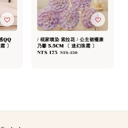
萌感QQ
/ 椛家噴染 索拉花 / 公主裙襬康
奶霜 〕
乃馨 5.5CM 〔 迷幻珠霜 〕
Regular
Sale
NT$ 175
Regular
NT$ 350
rice
price
price