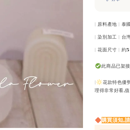
| 原料產地 | 
| 染別加工 | 
| 花面尺寸 | 約
此商品已架
|
花款特色優勢
理得非常好看,
購買須知,