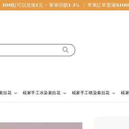
100點可以兌換1元 = 筆筆回饋1-3% 〔 單筆訂單需滿$1
 索拉花
椛家手工水染索拉花
椛家手工噴染索拉花
椛