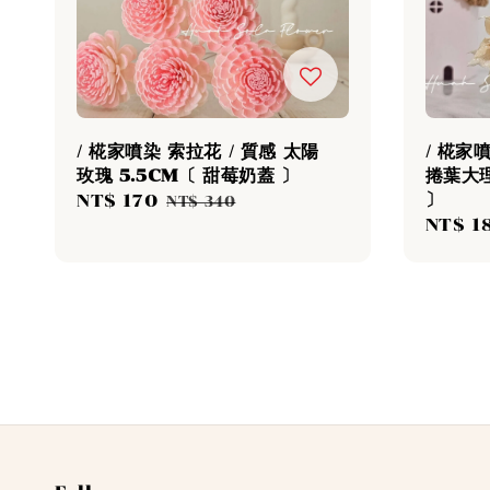
/ 椛家噴染 索拉花 / 質感 太陽
/ 椛家
玫瑰 5.5CM〔 甜莓奶蓋 〕
捲葉大理
〕
Sale
NT$ 170
Regular
NT$ 340
Sale
NT$ 1
price
price
price