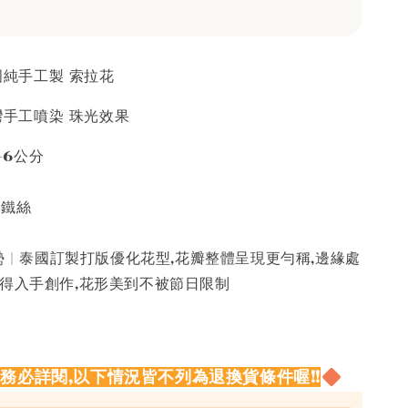
泰國純手工製 索拉花
台灣手工噴染 珠光效果
5-6公分
接鐵絲
 | 泰國訂製打版優化花型,花瓣整體呈現更勻稱,邊緣處
值得入手創作,花形美到不被節日限制
請務必詳閱,以下情況皆不列為退換貨條件喔!!