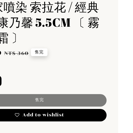
家噴染 索拉花 / 經典
乃馨 5.5CM 〔 霧
霜 〕
0
Regular
售完
NT$ 360
price
售完
Add to wishlist