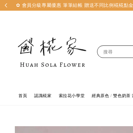
✿ 會員分級專屬優惠 筆筆結帳 贈送不同比例椛椛點金 
搜尋
首頁
認識椛家
索拉花小學堂
經典原色 / 雙色奶茶