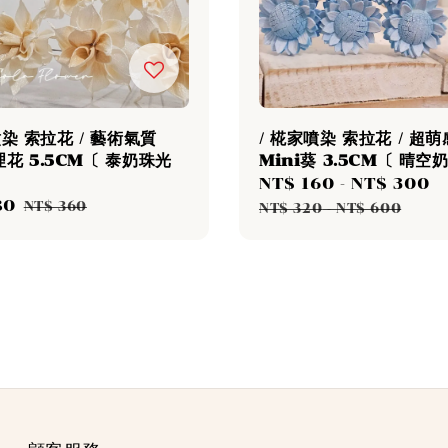
噴染 索拉花 / 藝術氣質
/ 椛家噴染 索拉花 / 超
花 5.5CM〔 泰奶珠光
Mini葵 3.5CM〔 晴空
Sale
NT$ 160
-
NT$ 300
80
Regular
price
p
NT$ 360
NT$ 320
-
NT$ 600
price