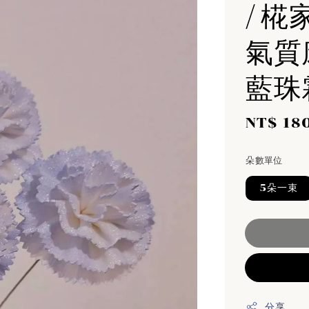
/ 椛
氣質康
藍珠
Sale
NT$ 18
price
朵數單位
5朵一束
分享