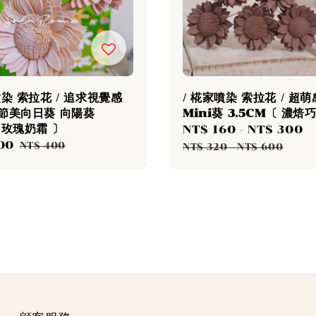
噴染 索拉花 / 追求視覺感
/ 椛家噴染 索拉花 / 超
細節美向日葵 向陽葵
Mini葵 3.5CM〔 濃焙
 玫瑰奶霜 〕
Sale
NT$ 160
-
NT$ 300
00
Regular
price
p
NT$ 400
NT$ 320
-
NT$ 600
price