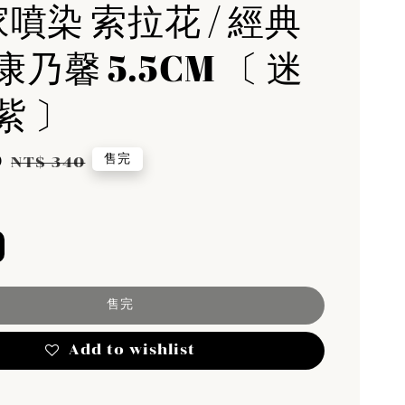
家噴染 索拉花 / 經典
乃馨 5.5CM 〔 迷
紫 〕
0
Regular
售完
NT$ 340
price
售完
Add to wishlist