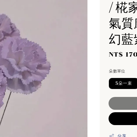
/ 椛
氣質康
幻藍
Sale
NT$ 17
price
朵數單位
5朵一束
分享