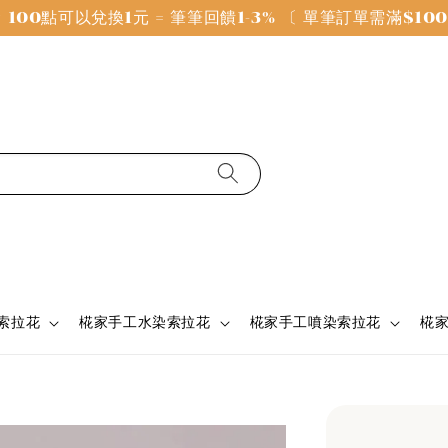
100點可以兌換1元 = 筆筆回饋1-3% 〔 單筆訂單需滿$1
 索拉花
椛家手工水染索拉花
椛家手工噴染索拉花
椛