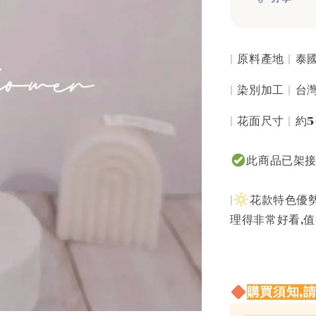
| 原料產地 | 
| 染別加工 | 
| 花面尺寸 | 約
此商品已架
|
花款特色優勢
理得非常好看,
購買須知,