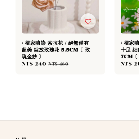
/ 椛家噴染 索拉花 / 絕無僅有
/ 椛家
超美 綻放玫瑰花 5.5CM〔 玫
十足 
瑰金紗 〕
7CM〔
Sale
NT$ 240
Regular
Sale
NT$ 2
NT$ 480
price
price
price