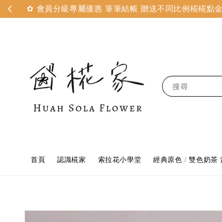
✿ 會員分級專屬優惠 筆筆結帳 贈送不同比例椛椛點金 
搜尋
首頁
認識椛家
索拉花小學堂
經典原色 / 雙色奶茶