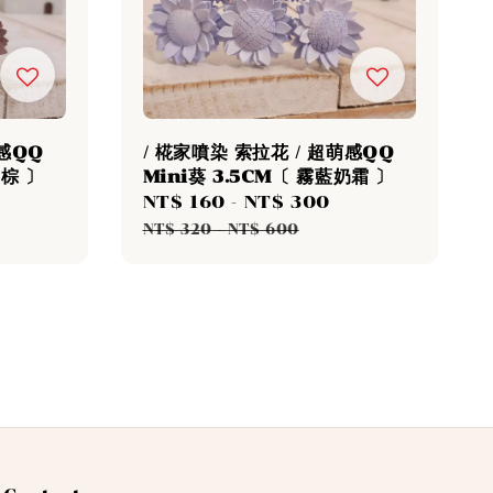
萌感QQ
/ 椛家噴染 索拉花 / 超萌感QQ
巧棕 〕
Mini葵 3.5CM〔 霧藍奶霜 〕
Regular
Sale
NT$ 160
-
NT$ 300
Regular
rice
price
price
NT$ 320
-
NT$ 600