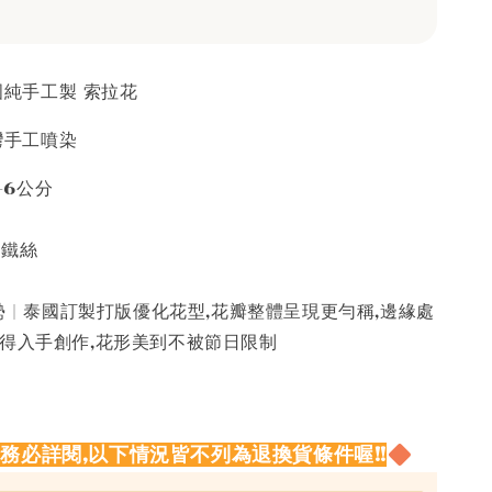
泰國純手工製 索拉花
台灣手工噴染
5-6公分
接鐵絲
 | 泰國訂製打版優化花型,花瓣整體呈現更勻稱,邊緣處
值得入手創作,花形美到不被節日限制
請務必詳閱,以下情況皆不列為退換貨條件喔!!