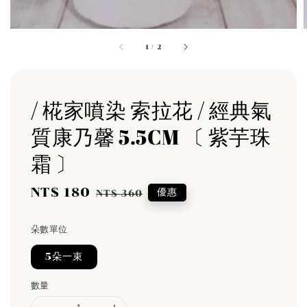
1
/
2
/ 椛家噴染 索拉花 / 經典氣
質康乃馨 5.5CM 〔 紫芋珠
霜 〕
Sale
NT$ 180
Regular
優惠
NT$ 360
price
price
朵數單位
5朵一束
數量