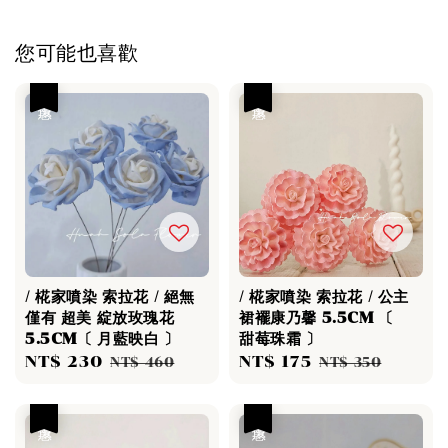
您可能也喜歡
優惠
優惠
/ 椛家噴染 索拉花 / 絕無
/ 椛家噴染 索拉花 / 公主
僅有 超美 綻放玫瑰花
裙襬康乃馨 5.5CM 〔
5.5CM〔 月藍映白 〕
甜莓珠霜 〕
Sale
NT$ 230
Regular
Sale
NT$ 175
Regular
NT$ 460
NT$ 350
price
price
price
price
優惠
優惠