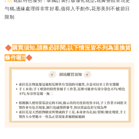
|
花款特色優勢 | 泰國訂製打版優化花型,花瓣整體呈現更
勻稱,邊緣處理得非常好看,值得入手創作,花形美到不被節日
限制
購買須知,請務必詳閱,以下情況皆不列為退換貨
條件喔!!