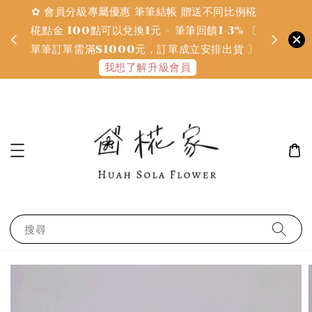
✿ 會員分級專屬優惠 筆筆結帳 贈送不同比例椛
✿ 質感系
金
椛點金 100點可以兌換1元 = 筆筆回饋1-3% 〔
defines
單筆訂單需滿$1000元，訂單成立安排出貨 〕
我想了解升級會員
搜尋