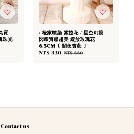
術氣質
/ 椛家噴染 索拉花 / 星空幻境
玫瑰珠光
閃耀質感超美 綻放玫瑰花
6.5CM〔 闇夜寶藍 〕
Sale
NT$ 330
Regular
NT$ 660
price
price
Contact us