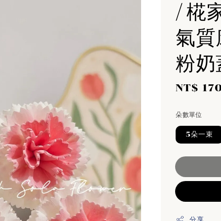
/ 椛
氣質康
粉奶
Sale
NT$ 17
price
朵數單位
5朵一束
分享