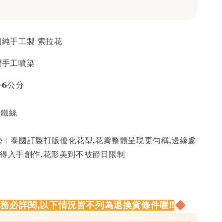
泰國純手工製 索拉花
台灣手工噴染
5-6公分
接鐵絲
 | 泰國訂製打版優化花型,花瓣整體呈現更勻稱,邊緣處
值得入手創作,花形美到不被節日限制
請務必詳閱,以下情況皆不列為退換貨條件喔!!