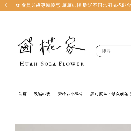
✿ 會員分級專屬優惠 筆筆結帳 贈送不同比例椛椛點金 
搜尋
首頁
認識椛家
索拉花小學堂
經典原色 / 雙色奶茶