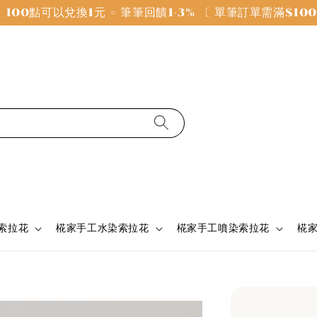
100點可以兌換1元 = 筆筆回饋1-3% 〔 單筆訂單需滿$1
 索拉花
椛家手工水染索拉花
椛家手工噴染索拉花
椛