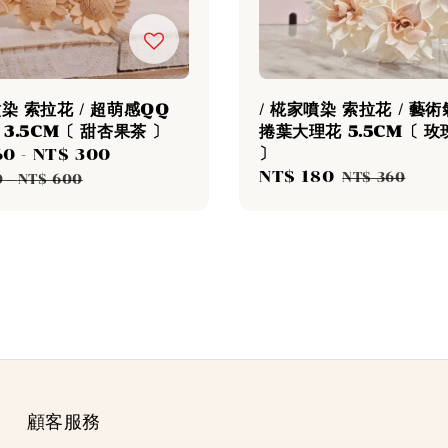
噴染 索拉花 / 超萌感QQ
/ 椛家噴染 索拉花 / 藝
葵 3.5CM〔 甜杏果茶 〕
捲葉大理花 5.5CM〔 
〕
60
-
NT$ 300
Regular
Sale
NT$ 180
Regular
price
NT$ 360
0
-
NT$ 600
price
price
顧客服務