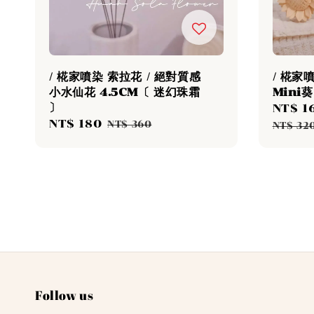
/ 椛家噴染 索拉花 / 絕對質感
/ 椛家
小水仙花 4.5CM〔 迷幻珠霜
Mini
〕
Sale
NT$ 1
Sale
NT$ 180
Regular
price
NT$ 360
NT$ 32
price
price
Follow us