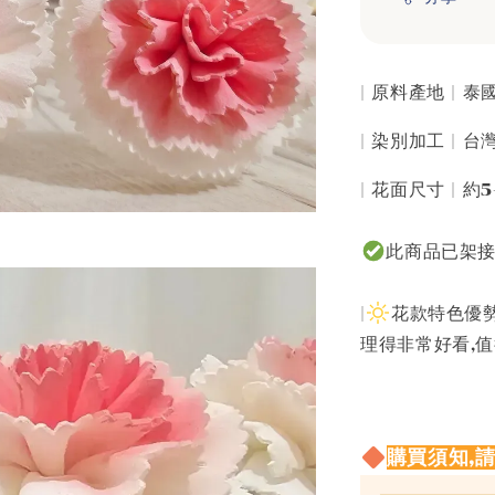
| 原料產地 | 
| 染別加工 | 
| 花面尺寸 | 約
此商品已架
|
花款特色優勢
理得非常好看,
購買須知,