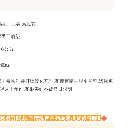
泰國純手工製 索拉花
台灣手工噴染
5-6公分
接鐵絲
 | 泰國訂製打版優化花型,花瓣整體呈現更勻稱,邊緣處
值得入手創作,花形美到不被節日限制
請務必詳閱,以下情況皆不列為退換貨條件喔!!