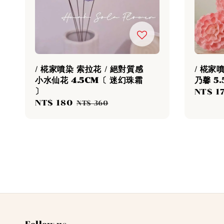
/ 椛家噴染 索拉花 / 絕對質感
/ 椛家
小水仙花 4.5CM〔 迷幻珠霜
乃馨 5
〕
Sale
NT$ 1
Sale
NT$ 180
Regular
price
NT$ 360
price
price