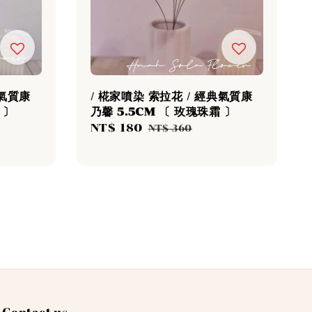
典氣質康
/ 椛家噴染 索拉花 / 經典氣質康
 〕
乃馨 5.5CM 〔 玫瑰珠霜 〕
Sale
NT$ 180
Regular
NT$ 360
price
price