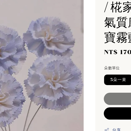
/ 椛
氣質康
寶霧
Sale
NT$ 17
price
朵數單位
5朵一束
分享