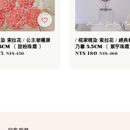
噴染 索拉花 / 公主裙襬康
/ 椛家噴染 索拉花 / 經
.5CM 〔 甜粉珠霜 〕
乃馨 5.5CM 〔 紫芋珠霜
75
Regular
Sale
NT$ 180
Regular
NT$ 350
NT$ 360
price
price
price