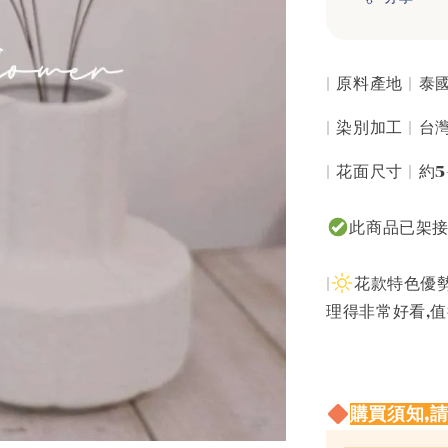
| 原料產地 | 
| 染別加工 | 
| 花面尺寸 | 約
此商品已架
|
花款特色優勢
理得非常好看,
購買須知,