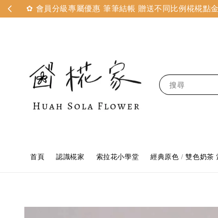
✿ 會員分級專屬優惠 筆筆結帳 贈送不同比例椛椛點金 
搜尋
首頁
認識椛家
索拉花小學堂
經典原色 / 雙色奶茶