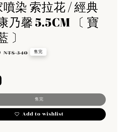
家噴染 索拉花 / 經典
乃馨 5.5CM 〔 寶
藍 〕
0
Regular
售完
NT$ 340
price
售完
Add to wishlist