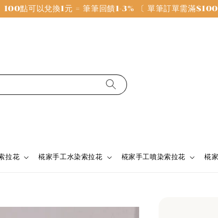
100點可以兌換1元 = 筆筆回饋1-3% 〔 單筆訂單需滿$1
 索拉花
椛家手工水染索拉花
椛家手工噴染索拉花
椛