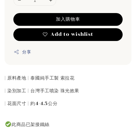
加入購物車
Add to wishlist
分享
| 原料產地 | 泰國純手工製 索拉花
| 染別加工 | 台灣手工噴染 珠光效果
| 花面尺寸 | 約4-4.5公分
此商品已架接鐵絲