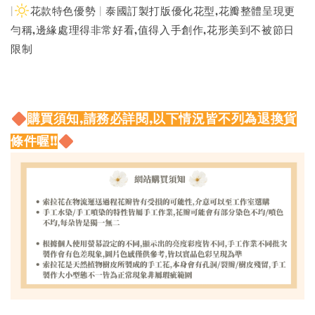
|
花款特色優勢 | 泰國訂製打版優化花型,花瓣整體呈現更
勻稱,邊緣處理得非常好看,值得入手創作,花形美到不被節日
限制
購買須知,請務必詳閱,以下情況皆不列為退換貨
條件喔!!