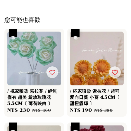
您可能也喜歡
優惠
優惠
/ 椛家噴染 索拉花 / 絕無
/ 椛家噴染 索拉花 / 超可
僅有 超美 綻放玫瑰花
愛向日葵 小葵 4.5CM〔
5.5CM〔 薄荷映白 〕
甜橙霞輝 〕
Sale
NT$ 230
Regular
Sale
NT$ 190
Regular
NT$ 460
NT$ 380
price
price
price
price
優惠
優惠