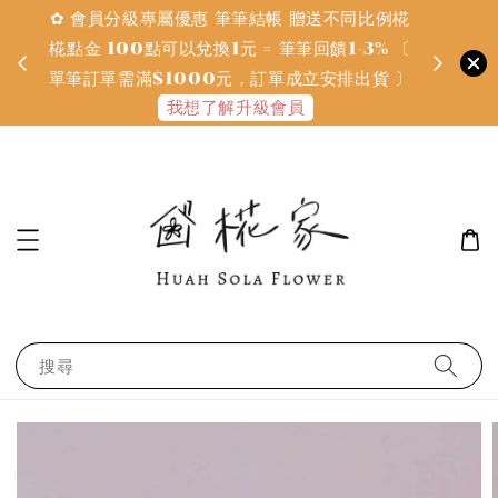
✿ 會員分級專屬優惠 筆筆結帳 贈送不同比例椛
✿ 質感系
金
椛點金 100點可以兌換1元 = 筆筆回饋1-3% 〔
defines
單筆訂單需滿$1000元，訂單成立安排出貨 〕
我想了解升級會員
搜尋