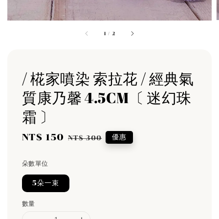
1
/
2
/ 椛家噴染 索拉花 / 經典氣
質康乃馨 4.5CM〔 迷幻珠
霜 〕
Sale
NT$ 150
Regular
優惠
NT$ 300
price
price
朵數單位
5朵一束
數量