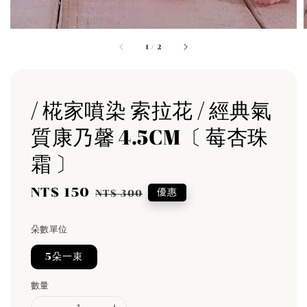
1
/
2
/ 椛家噴染 索拉花 / 經典氣
質康乃馨 4.5CM〔 莓杏珠
霜 〕
Sale
NT$ 150
Regular
優惠
NT$ 300
price
price
朵數單位
5朵一束
數量