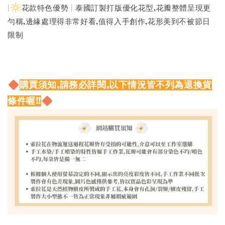
|
花款特色優勢 | 泰國訂製打版優化花型,花瓣整體呈現更
勻稱,邊緣處理得非常好看,值得入手創作,花形美到不被節日
限制
購買須知,請務必詳閱,以下情況皆不列為退換貨
條件喔!!