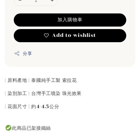
加入購物車
Add to wishlist
分享
| 原料產地 | 泰國純手工製 索拉花
| 染別加工 | 台灣手工噴染 珠光效果
| 花面尺寸 | 約4-4.5公分
此商品已架接鐵絲