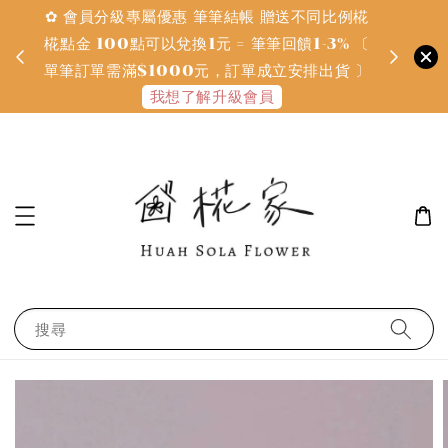
✿ 會員分級專屬優惠 筆筆結帳 贈送不同比例椛
✿ 質感系
金
椛點金 100點可以兌換1元 = 筆筆回饋1-3% 〔
defines
單筆訂單需滿$1000元，訂單成立安排出貨 〕
我想了解升級會員
搜尋