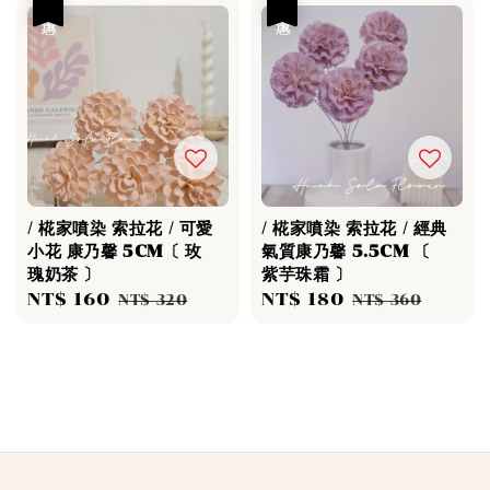
優惠
優惠
/ 椛家噴染 索拉花 / 可愛
/ 椛家噴染 索拉花 / 經典
小花 康乃馨 5CM〔 玫
氣質康乃馨 5.5CM 〔
瑰奶茶 〕
紫芋珠霜 〕
Sale
NT$ 160
Regular
Sale
NT$ 180
Regular
NT$ 320
NT$ 360
price
price
price
price