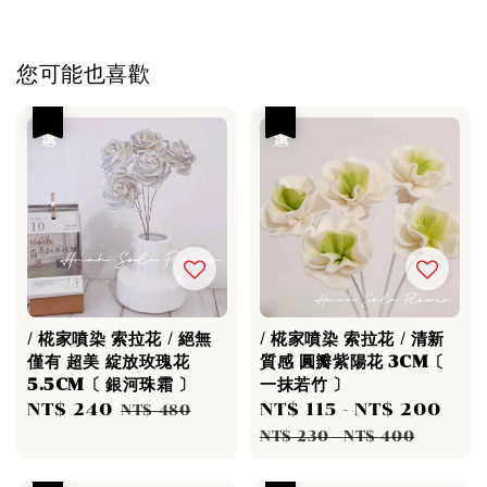
您可能也喜歡
優惠
優惠
/ 椛家噴染 索拉花 / 絕無
/ 椛家噴染 索拉花 / 清新
僅有 超美 綻放玫瑰花
質感 圓瓣紫陽花 3CM〔
5.5CM〔 銀河珠霜 〕
一抹若竹 〕
Sale
NT$ 240
Regular
Sale
NT$ 115
-
NT$ 200
Reg
NT$ 480
price
price
price
pri
NT$ 230
-
NT$ 400