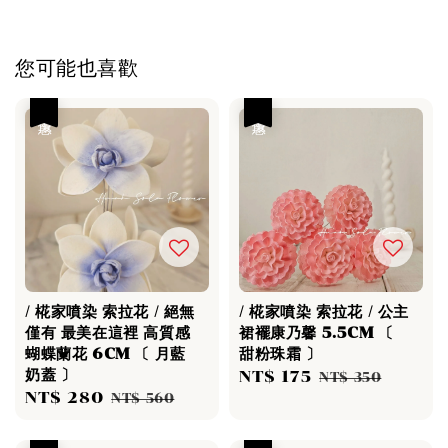
您可能也喜歡
優惠
優惠
/ 椛家噴染 索拉花 / 絕無
/ 椛家噴染 索拉花 / 公主
僅有 最美在這裡 高質感
裙襬康乃馨 5.5CM 〔
蝴蝶蘭花 6CM 〔 月藍
甜粉珠霜 〕
奶蓋 〕
Sale
NT$ 175
Regular
NT$ 350
Sale
NT$ 280
Regular
NT$ 560
price
price
price
price