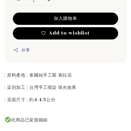
加入購物車
Add to wishlist
分享
| 原料產地 | 泰國純手工製 索拉花
| 染別加工 | 台灣手工噴染 珠光效果
| 花面尺寸 | 約4-4.5公分
此商品已架接鐵絲