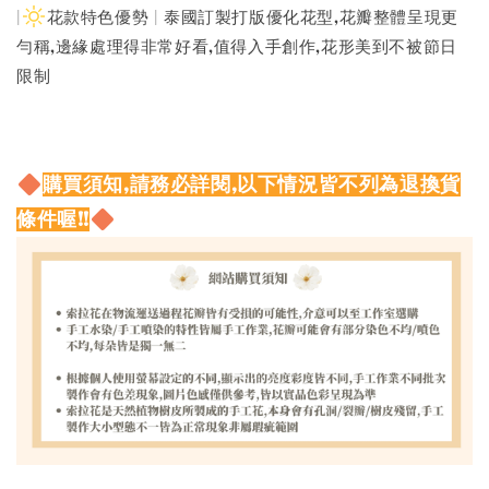
|
花款特色優勢 | 泰國訂製打版優化花型,花瓣整體呈現更
勻稱,邊緣處理得非常好看,值得入手創作,花形美到不被節日
限制
購買須知,請務必詳閱,以下情況皆不列為退換貨
條件喔!!