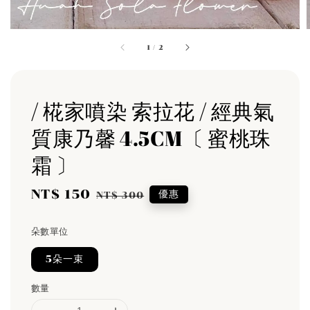
1
/
2
/ 椛家噴染 索拉花 / 經典氣
質康乃馨 4.5CM〔 蜜桃珠
霜 〕
Sale
NT$ 150
Regular
優惠
NT$ 300
price
price
朵數單位
5朵一束
數量