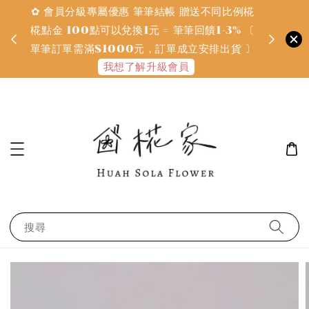
✿ 會員分級專屬優惠 筆筆結帳 贈送不同比例椛
✿ 質感系
金
椛點金 100點可以兌換1元 = 筆筆回饋1-3% 〔
defines
單筆訂單需滿$1000元，訂單成立安排出貨 〕
我想了解升級會員
搜尋