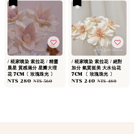
優惠
優惠
/ 椛家噴染 索拉花 / 精靈
/ 椛家噴染 索拉花 / 絕對
晨星 質感滿分 星瓣大理
加分 氣質挺美 大水仙花
花 7CM〔 玫瑰珠光 〕
7CM 〔 玫瑰珠光 〕
Sale
NT$ 280
Regular
Sale
NT$ 240
Regular
NT$ 560
NT$ 480
price
price
price
price