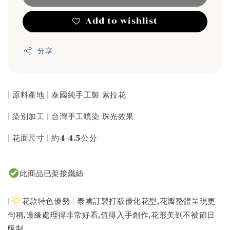
Add to wishlist
分享
| 原料產地 | 泰國純手工製 索拉花
| 染別加工 | 台灣手工噴染 珠光效果
| 花面尺寸 | 約4-4.5公分
此商品已架接鐵絲
|
花款特色優勢 | 泰國訂製打版優化花型,花瓣整體呈現更
勻稱,邊緣處理得非常好看,值得入手創作,花形美到不被節日
限制