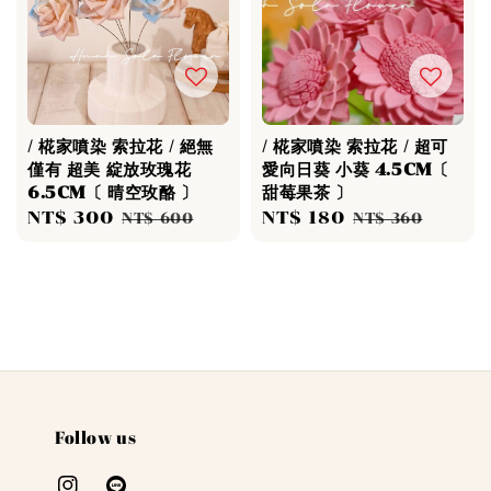
/ 椛家噴染 索拉花 / 絕無
/ 椛家噴染 索拉花 / 超可
僅有 超美 綻放玫瑰花
愛向日葵 小葵 4.5CM〔
6.5CM〔 晴空玫酪 〕
甜莓果茶 〕
Sale
NT$ 300
Regular
Sale
NT$ 180
Regular
NT$ 600
NT$ 360
price
price
price
price
Follow us