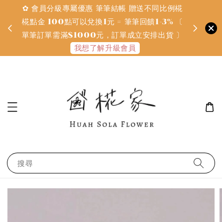
✿ 會員分級專屬優惠 筆筆結帳 贈送不同比例椛
✿ 質感系
金
椛點金 100點可以兌換1元 = 筆筆回饋1-3% 〔
defines
單筆訂單需滿$1000元，訂單成立安排出貨 〕
我想了解升級會員
搜尋