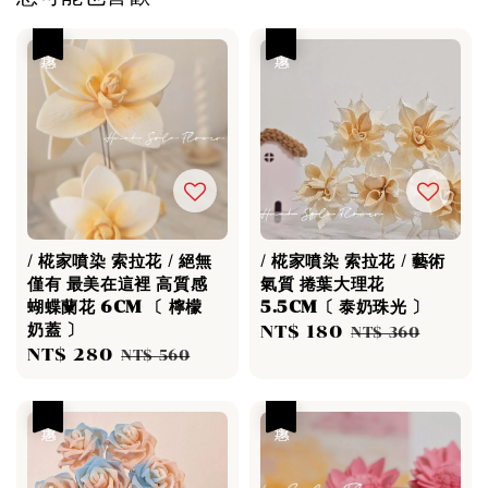
優惠
優惠
/ 椛家噴染 索拉花 / 絕無
/ 椛家噴染 索拉花 / 藝術
僅有 最美在這裡 高質感
氣質 捲葉大理花
蝴蝶蘭花 6CM 〔 檸檬
5.5CM〔 泰奶珠光 〕
奶蓋 〕
Sale
NT$ 180
Regular
NT$ 360
Sale
NT$ 280
Regular
NT$ 560
price
price
price
price
優惠
優惠