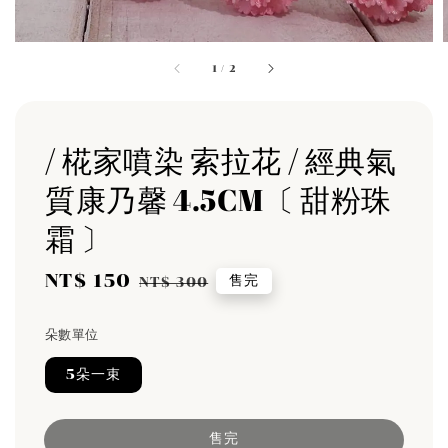
1
/
2
/ 椛家噴染 索拉花 / 經典氣
質康乃馨 4.5CM〔 甜粉珠
霜 〕
Sale
NT$ 150
Regular
售完
NT$ 300
price
price
朵數單位
5朵一束
售完