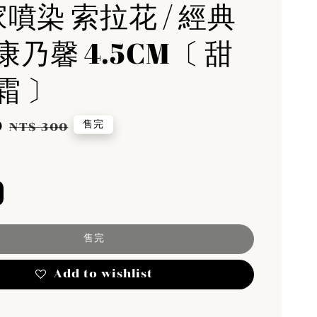
家噴染 索拉花 / 經典
乃馨 4.5CM〔 甜
霜 〕
0
Regular
售完
NT$ 300
price
售完
Add to wishlist