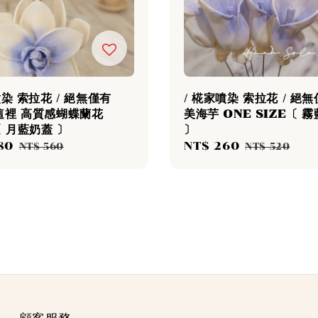
噴染 索拉花 / 絕無僅有
/ 椛家噴染 索拉花 / 絕
這裡 高質感蝴蝶蘭花
美海芋 ONE SIZE〔 
〔 月藍奶蓋 〕
〕
80
Regular
Sale
NT$ 260
Regular
NT$ 560
NT$ 520
price
price
price