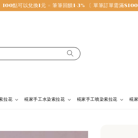
100點可以兌換1元 = 筆筆回饋1-3% 〔 單筆訂單需滿$1
 索拉花
椛家手工水染索拉花
椛家手工噴染索拉花
椛