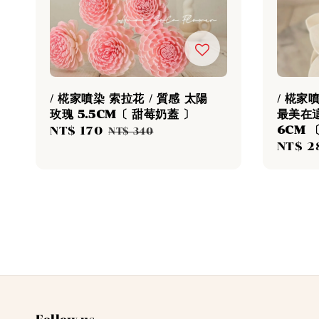
/ 椛家噴染 索拉花 / 質感 太陽
/ 椛家
玫瑰 5.5CM〔 甜莓奶蓋 〕
最美在
6CM 
Sale
NT$ 170
Regular
NT$ 340
Sale
NT$ 2
price
price
price