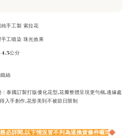
泰國純手工製 索拉花
台灣手工噴染 珠光效果
-4.5公分
接鐵絲
 | 泰國訂製打版優化花型,花瓣整體呈現更勻稱,邊緣處
值得入手創作,花形美到不被節日限制
請務必詳閱,以下情況皆不列為退換貨條件喔!!