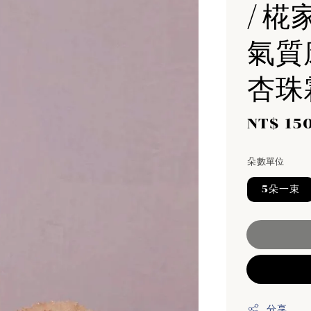
/ 椛
氣質康
杏珠
Sale
NT$ 15
price
朵數單位
5朵一束
分享