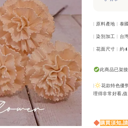
| 原料產地 | 
| 染別加工 | 
| 花面尺寸 | 約4
此商品已架
|
花款特色優勢
理得非常好看,
購買須知,