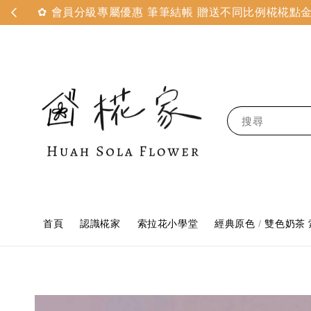
✿ 會員分級專屬優惠 筆筆結帳 贈送不同比例椛椛點金 
搜尋
首頁
認識椛家
索拉花小學堂
經典原色 / 雙色奶茶