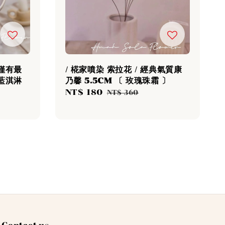
無僅有最
/ 椛家噴染 索拉花 / 經典氣質康
霧藍淇淋
乃馨 5.5CM 〔 玫瑰珠霜 〕
Sale
NT$ 180
Regular
NT$ 360
price
price