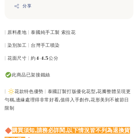
分享
| 原料產地 | 泰國純手工製 索拉花
| 染別加工 | 台灣手工噴染
| 花面尺寸 | 約4-4.5公分
此商品已架接鐵絲
|
花款特色優勢 | 泰國訂製打版優化花型,花瓣整體呈現更
勻稱,邊緣處理得非常好看,值得入手創作,花形美到不被節日
限制
購買須知,請務必詳閱,以下情況皆不列為退換貨