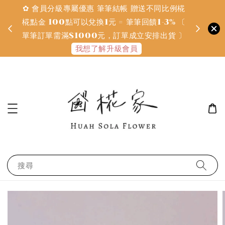
✿ 會員分級專屬優惠 筆筆結帳 贈送不同比例椛
✿ 質感系
金
椛點金 100點可以兌換1元 = 筆筆回饋1-3% 〔
defines
單筆訂單需滿$1000元，訂單成立安排出貨 〕
我想了解升級會員
搜尋