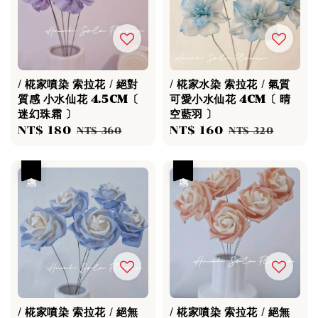
/ 椛家噴染 索拉花 / 絕對
/ 椛家水染 索拉花 / 氣質
質感 小水仙花 4.5CM〔
可愛小水仙花 4CM〔 晴
迷幻珠霜 〕
空藍羽 〕
Sale
NT$ 180
Regular
Sale
NT$ 160
Regular
NT$ 360
NT$ 320
price
price
price
price
優惠
優惠
/ 椛家噴染 索拉花 / 絕無
/ 椛家噴染 索拉花 / 絕無