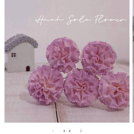
1
/
2