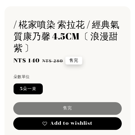
/ 椛家噴染 索拉花 / 經典氣
質康乃馨 4.5CM〔 浪漫甜
紫 〕
Sale
NT$ 140
Regular
售完
NT$ 280
price
price
朵數單位
5朵一束
售完
Add to wishlist