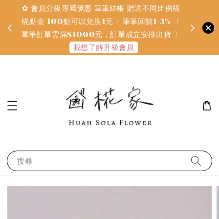
✿ 會員分級專屬優惠 筆筆結帳 贈送不同比例椛
✿ 質感系
金
椛點金 100點可以兌換1元 = 筆筆回饋1-3% 〔
defines
單筆訂單需滿$1000元，訂單成立安排出貨 〕
我想了解升級會員
搜尋