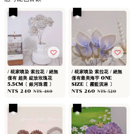
優惠
優惠
/ 椛家噴染 索拉花 / 絕無
/ 椛家噴染 索拉花 / 絕無
僅有 超美 綻放玫瑰花
僅有最美海芋 ONE
5.5CM〔 銀河珠霜 〕
SIZE〔 霧藍淇淋 〕
Sale
NT$ 240
Regular
Sale
NT$ 260
Regular
NT$ 480
NT$ 520
price
price
price
price
優惠
優惠