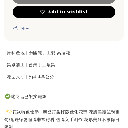
Add to wishlist
分享
| 原料產地 | 泰國純手工製 索拉花
| 染別加工 | 台灣手工噴染
| 花面尺寸 | 約4-4.5公分
此商品已架接鐵絲
|
花款特色優勢 | 泰國訂製打版優化花型,花瓣整體呈現更
勻稱,邊緣處理得非常好看,值得入手創作,花形美到不被節日
限制