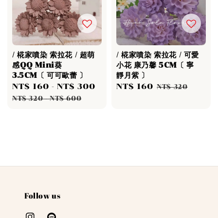
/ 椛家噴染 索拉花 / 超萌
/ 椛家噴染 索拉花 / 可愛
感QQ Mini葵
小花 康乃馨 5CM〔 寧
3.5CM〔 可可歐蕾 〕
靜月紫 〕
Sale
NT$ 160
-
NT$ 300
Regular
Sale
NT$ 160
Regular
NT$ 320
price
price
price
price
NT$ 320
-
NT$ 600
Follow us