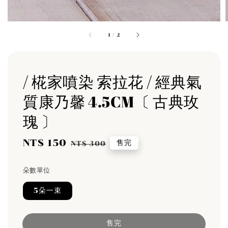
1
/
2
/ 椛家噴染 索拉花 / 經典氣
質康乃馨 4.5CM〔 古典玫
瑰 〕
Sale
NT$ 150
Regular
售完
NT$ 300
price
price
朵數單位
5朵一束
售完