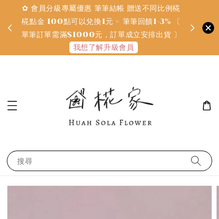
✿ 會員分級專屬優惠 筆筆結帳 贈送不同比例椛
✿ 質感系
金
椛點金 100點可以兌換1元 = 筆筆回饋1-3% 〔
defines
單筆訂單需滿$1000元，訂單成立安排出貨 〕
我想了解升級會員
搜尋