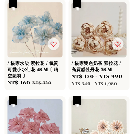
優惠
優惠
/ 椛家水染 索拉花 / 氣質
/ 椛家雙色奶茶 索拉花 /
可愛小水仙花 4CM〔 晴
高質感牡丹花 5CM
空藍羽 〕
Sale
NT$ 170
-
NT$ 990
Re
Sale
NT$ 160
Regular
NT$ 320
price
pri
NT$ 340
-
NT$ 1,980
price
price
優惠
優惠