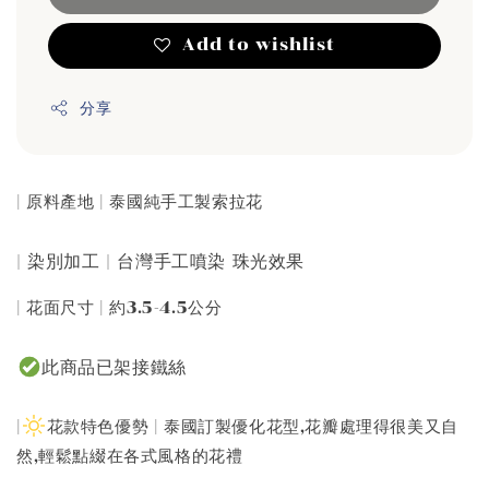
Add to wishlist
分享
| 原料產地 | 泰國純手工製索拉花
| 染別加工 | 台灣手工噴染 珠光效果
| 花面尺寸 | 約3.5-4.5公分
此商品已架接鐵絲
|
花款特色優勢 | 泰國訂製優化花型,花瓣處理得很美又自
然,輕鬆點綴在各式風格的花禮