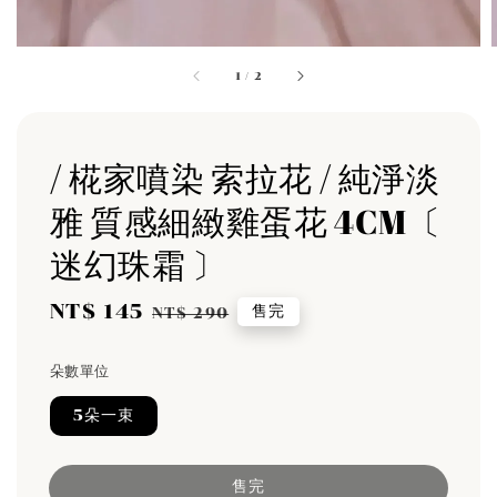
1
/
2
/ 椛家噴染 索拉花 / 純淨淡
雅 質感細緻雞蛋花 4CM〔
迷幻珠霜 〕
Sale
NT$ 145
Regular
售完
NT$ 290
price
price
朵數單位
5朵一束
售完