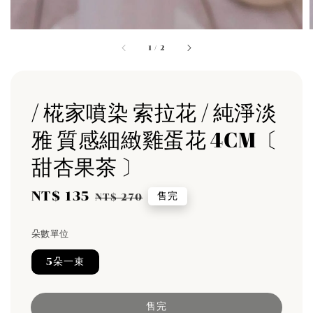
1
/
2
/ 椛家噴染 索拉花 / 純淨淡
雅 質感細緻雞蛋花 4CM〔
甜杏果茶 〕
Sale
NT$ 135
Regular
售完
NT$ 270
price
price
朵數單位
5朵一束
售完