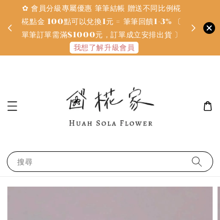
✿ 會員分級專屬優惠 筆筆結帳 贈送不同比例椛
✿ 質感系
金
椛點金 100點可以兌換1元 = 筆筆回饋1-3% 〔
defines
單筆訂單需滿$1000元，訂單成立安排出貨 〕
我想了解升級會員
搜尋