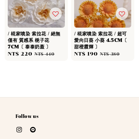
/ 椛家噴染 索拉花 / 絕無
/ 椛家噴染 索拉花 / 超可
僅有 質感系 梔子花
愛向日葵 小葵 4.5CM〔
7CM〔 泰泰奶蓋 〕
甜橙霞輝 〕
Sale
NT$ 220
Regular
Sale
NT$ 190
Regular
NT$ 440
NT$ 380
price
price
price
price
Follow us