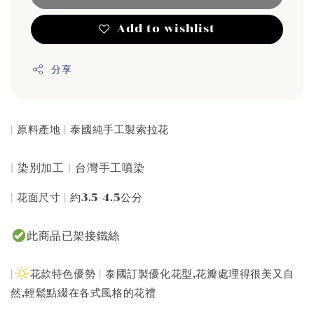
Add to wishlist
分享
| 原料產地 | 泰國純手工製索拉花
| 染別加工 | 台灣手工噴染
| 花面尺寸 | 約3.5-4.5公分
此商品已架接鐵絲
|
花款特色優勢 | 泰國訂製優化花型,花瓣處理得很美又自
然,輕鬆點綴在各式風格的花禮