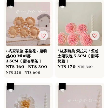
優惠
優惠
/ 椛家噴染 索拉花 / 超萌
/ 椛家噴染 索拉花 / 質感
感QQ Mini葵
太陽玫瑰 5.5CM〔 甜莓
3.5CM〔 甜杏果茶 〕
奶蓋 〕
Sale
NT$ 160
-
NT$ 300
Regular
Sale
NT$ 170
Regular
NT$ 340
price
price
price
price
NT$ 320
-
NT$ 600
優惠
優惠