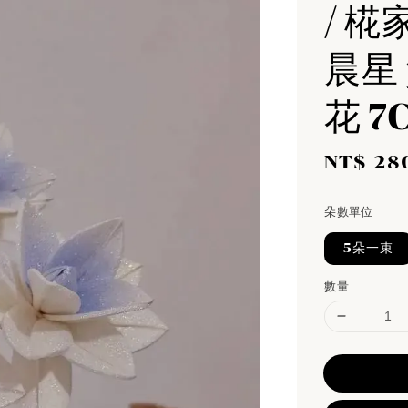
/ 椛
晨星
花 7
Sale
NT$ 28
price
朵數單位
5朵一束
數量