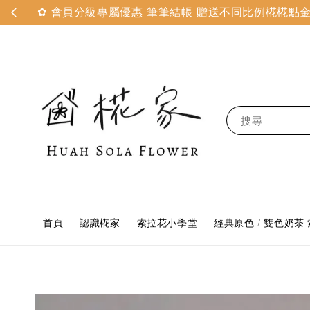
✿ 會員分級專屬優惠 筆筆結帳 贈送不同比例椛椛點金 
搜尋
首頁
認識椛家
索拉花小學堂
經典原色 / 雙色奶茶