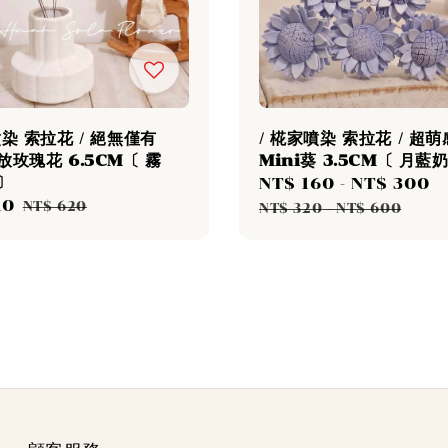
噴染 索拉花 / 絕無僅有
/ 椛家噴染 索拉花 / 超
放玫瑰花 6.5CM〔 霧
Mini葵 3.5CM〔 月藍
〕
Sale
NT$ 160
-
NT$ 300
10
Regular
price
p
NT$ 620
NT$ 320
-
NT$ 600
price