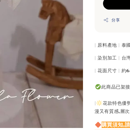
分享
| 原料產地 | 
| 染別加工 | 
| 花面尺寸 | 約6
此商品已架
|
花款特色優勢
漫又有質感,層次
購買須知,