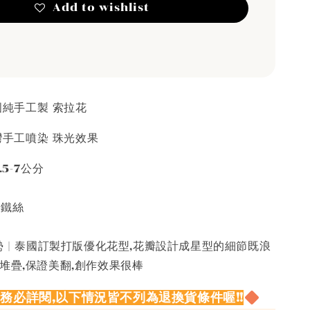
Add to wishlist
泰國純手工製 索拉花
台灣手工噴染 珠光效果
.5-7公分
接鐵絲
 | 泰國訂製打版優化花型,花瓣設計成星型的細節既浪
堆疊,保證美翻,創作效果很棒
請務必詳閱,以下情況皆不列為退換貨條件喔!!