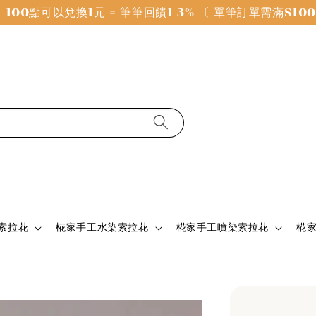
100點可以兌換1元 = 筆筆回饋1-3% 〔 單筆訂單需滿$1
 索拉花
椛家手工水染索拉花
椛家手工噴染索拉花
椛