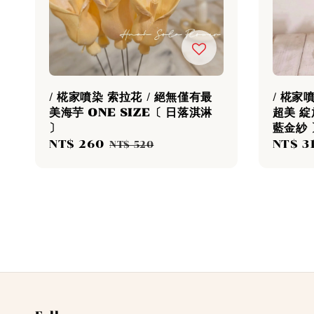
/ 椛家噴染 索拉花 / 絕無僅有最
/ 椛家
美海芋 ONE SIZE〔 日落淇淋
超美 綻
〕
藍金紗 
Sale
NT$ 260
Regular
Sale
NT$ 3
NT$ 520
price
price
price