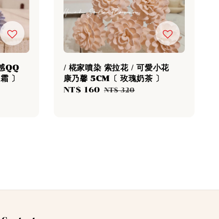
萌感QQ
/ 椛家噴染 索拉花 / 可愛小花
奶霜 〕
康乃馨 5CM〔 玫瑰奶茶 〕
Regular
Sale
NT$ 160
Regular
NT$ 320
rice
price
price