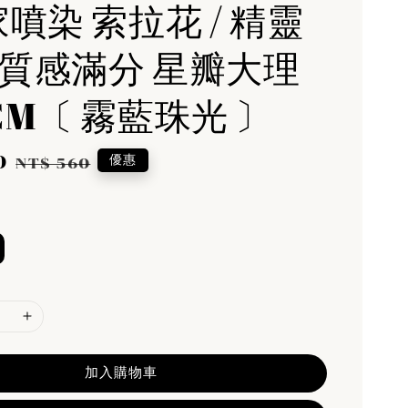
家噴染 索拉花 / 精靈
 質感滿分 星瓣大理
CM〔 霧藍珠光 〕
0
Regular
優惠
NT$ 560
price
加入購物車