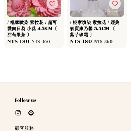
/ 椛家噴染 索拉花 / 超可
/ 椛家噴染 索拉花 / 經典
愛向日葵 小葵 4.5CM〔
氣質康乃馨 5.5CM 〔
甜莓果茶 〕
紫芋珠霜 〕
Sale
NT$ 180
Regular
Sale
NT$ 180
Regular
NT$ 360
NT$ 360
price
price
price
price
Follow us
顧客服務