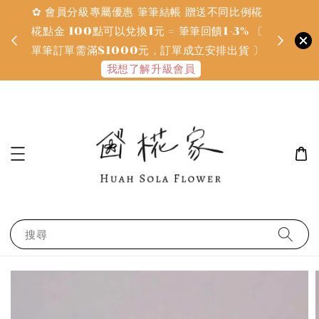
✿ 會員分級專屬優惠 筆筆結帳 贈送不同比例椛
✿ 質感系
金
椛點金 100點可以兌換1元 = 筆筆回饋1-3% 〔
defines
單筆訂單需滿$1000元，訂單成立安排出貨 〕
我想了解升級會員
搜尋