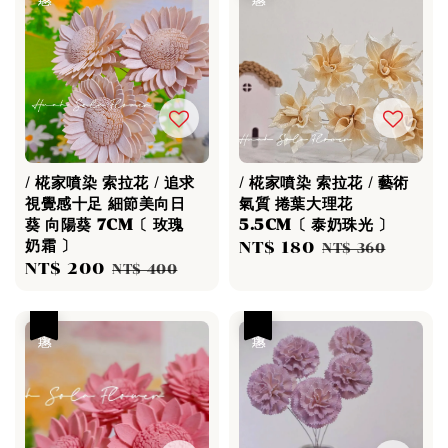
/ 椛家噴染 索拉花 / 追求
/ 椛家噴染 索拉花 / 藝術
視覺感十足 細節美向日
氣質 捲葉大理花
葵 向陽葵 7CM〔 玫瑰
5.5CM〔 泰奶珠光 〕
奶霜 〕
Sale
NT$ 180
Regular
NT$ 360
Sale
NT$ 200
Regular
NT$ 400
price
price
price
price
優惠
優惠