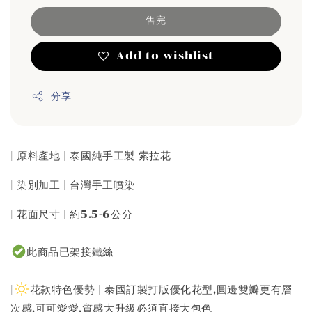
售完
Add to wishlist
分享
| 原料產地 | 泰國純手工製 索拉花
| 染別加工 | 台灣手工噴染
| 花面尺寸 | 約5.5-6公分
此商品已架接鐵絲
|
花款特色優勢 | 泰國訂製打版優化花型,圓邊雙瓣更有層
次感,可可愛愛,質感大升級必須直接大包色