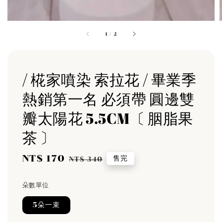
1
/
2
/ 椛家噴染 索拉花 / 畢業季
熱銷第一名 必須帶 圓邊雙
瓣太陽花 5.5CM〔 胭脂果
茶 〕
Sale
NT$ 170
Regular
售完
NT$ 340
price
price
朵數單位
5朵一束