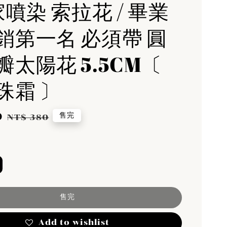
家噴染 索拉花 / 畢業
銷第一名 必須帶 圓
瓣太陽花 5.5CM〔
珠霜 〕
0
Regular
售完
NT$ 380
price
售完
Add to wishlist