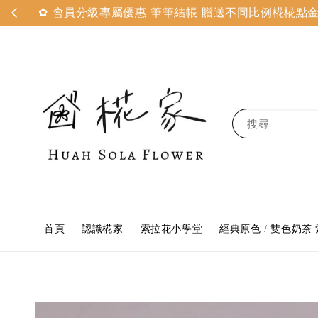
✿ 會員分級專屬優惠 筆筆結帳 贈送不同比例椛椛點金 
搜尋
首頁
認識椛家
索拉花小學堂
經典原色 / 雙色奶茶