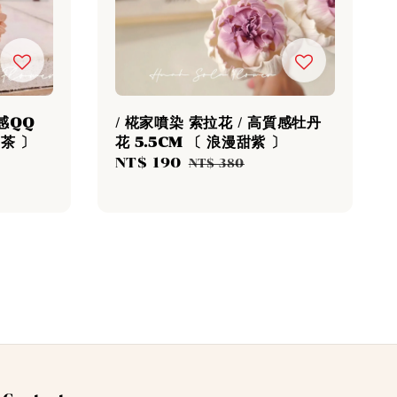
萌感QQ
/ 椛家噴染 索拉花 / 高質感牡丹
奶茶 〕
花 5.5CM 〔 浪漫甜紫 〕
Regular
Sale
NT$ 190
Regular
NT$ 380
rice
price
price