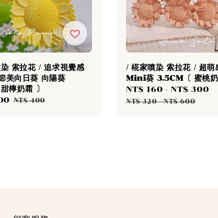
噴染 索拉花 / 追求視覺感
/ 椛家噴染 索拉花 / 超
細節美向日葵 向陽葵
Mini葵 3.5CM〔 蜜桃
 甜檸奶霜 〕
Sale
NT$ 160
-
NT$ 300
00
Regular
price
p
NT$ 400
NT$ 320
-
NT$ 600
price