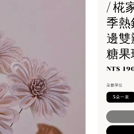
/ 椛
季熱
邊雙
糖果
Sale
NT$ 19
price
朵數單位
5朵一束