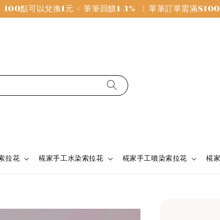
100點可以兌換1元 = 筆筆回饋1-3% 〔 單筆訂單需滿$1
 索拉花
椛家手工水染索拉花
椛家手工噴染索拉花
椛