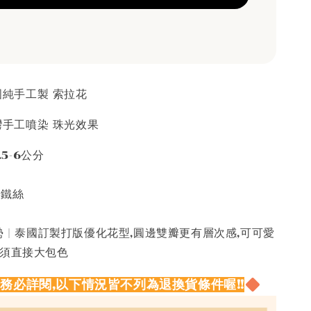
泰國純手工製 索拉花
台灣手工噴染 珠光效果
.5-6公分
接鐵絲
 | 泰國訂製打版優化花型,圓邊雙瓣更有層次感,可可愛
必須直接大包色
請務必詳閱,以下情況皆不列為退換貨條件喔!!