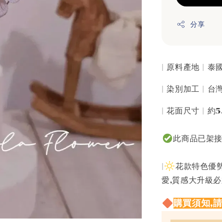
分享
| 原料產地 | 
| 染別加工 | 
| 花面尺寸 | 約5
此商品已架
|
花款特色優勢
愛,質感大升級
購買須知,