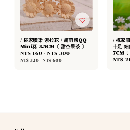
/ 椛家噴染 索拉花 / 超萌感QQ
/ 椛家
Mini葵 3.5CM〔 甜杏果茶 〕
十足 
7CM〔
Sale
NT$ 160
-
NT$ 300
Regular
Sale
NT$ 2
price
price
NT$ 320
-
NT$ 600
price