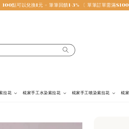
100點可以兌換1元 = 筆筆回饋1-3% 〔 單筆訂單需滿$1
 索拉花
椛家手工水染索拉花
椛家手工噴染索拉花
椛