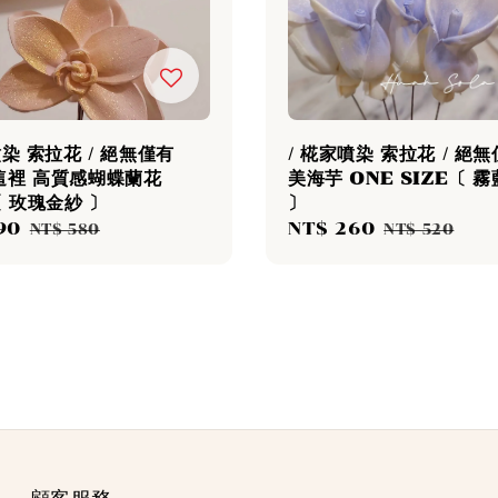
噴染 索拉花 / 絕無僅有
/ 椛家噴染 索拉花 / 絕
這裡 高質感蝴蝶蘭花
美海芋 ONE SIZE〔 
〔 玫瑰金紗 〕
〕
90
Regular
Sale
NT$ 260
Regular
NT$ 580
NT$ 520
price
price
price