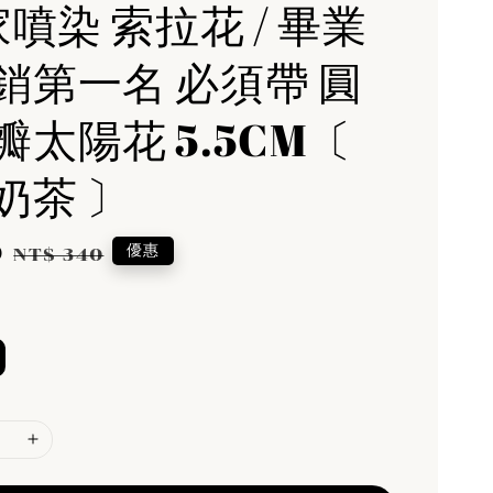
家噴染 索拉花 / 畢業
銷第一名 必須帶 圓
瓣太陽花 5.5CM〔
奶茶 〕
0
Regular
優惠
NT$ 340
price