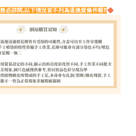
請務必詳閱,以下情況皆不列為退換貨條件喔!!