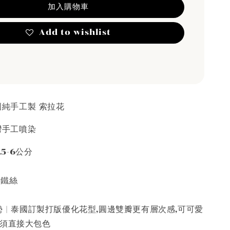
加入購物車
Add to wishlist
泰國純手工製 索拉花
台灣手工噴染
.5-6公分
接鐵絲
 | 泰國訂製打版優化花型,圓邊雙瓣更有層次感,可可愛
必須直接大包色