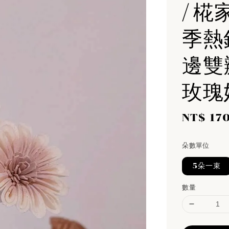
/ 椛
季熱
邊雙
玫瑰
Sale
NT$ 17
price
朵數單位
5朵一束
數量