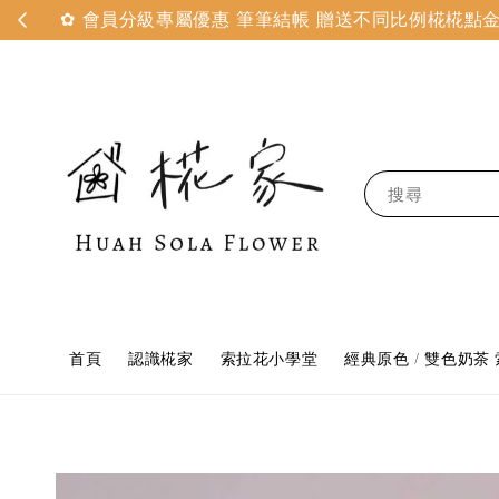
✿ 會員分級專屬優惠 筆筆結帳 贈送不同比例椛椛點金 
搜尋
首頁
認識椛家
索拉花小學堂
經典原色 / 雙色奶茶