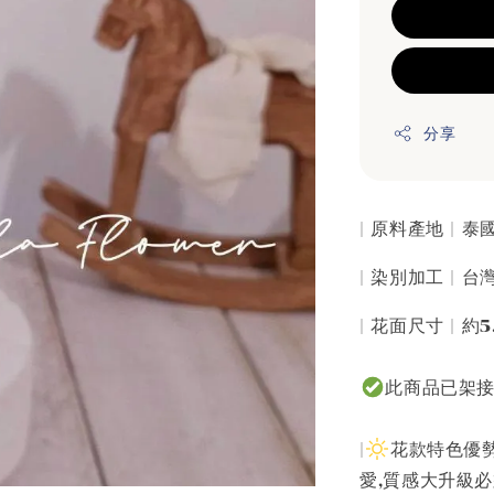
分享
| 原料產地 | 
| 染別加工 | 
| 花面尺寸 | 約5
此商品已架
|
花款特色優勢
愛,質感大升級