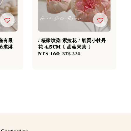
無僅有最
/ 椛家噴染 索拉花 / 氣質小牡丹
霧藍淇淋
花 4.5CM〔 甜莓果茶 〕
Sale
NT$ 160
Regular
NT$ 320
price
price