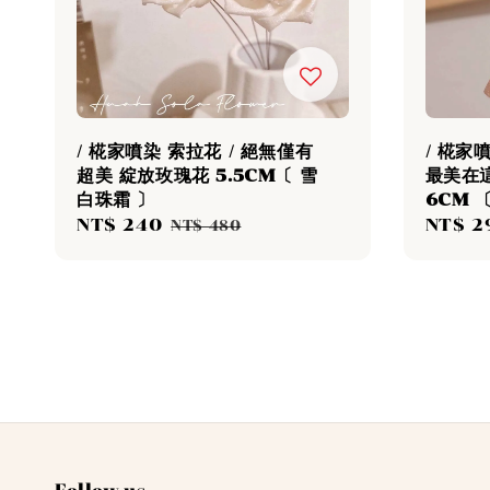
/ 椛家噴染 索拉花 / 絕無僅有
/ 椛家
超美 綻放玫瑰花 5.5CM〔 雪
最美在
白珠霜 〕
6CM 
Sale
NT$ 240
Regular
Sale
NT$ 2
NT$ 480
price
price
price