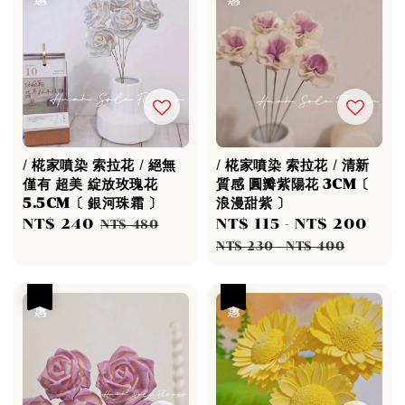
/ 椛家噴染 索拉花 / 絕無
/ 椛家噴染 索拉花 / 清新
僅有 超美 綻放玫瑰花
質感 圓瓣紫陽花 3CM〔
5.5CM〔 銀河珠霜 〕
浪漫甜紫 〕
Sale
NT$ 240
Regular
Sale
NT$ 115
-
NT$ 200
Reg
NT$ 480
price
price
price
pri
NT$ 230
-
NT$ 400
優惠
優惠