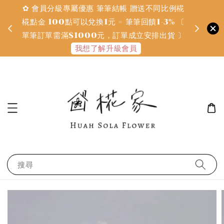
✿ 會員分級專屬優惠 筆筆結帳 贈送不同比例椛
✿ 質感系
金
椛點金 100點可以兌換1元 = 筆筆回饋1-3% 〔
defines
單筆訂單需滿$1000元，訂單成立安排出貨 〕
我想了解升級會員
搜尋