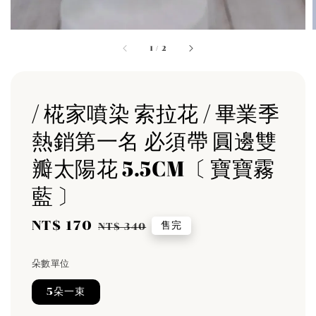
1
/
2
/ 椛家噴染 索拉花 / 畢業季
熱銷第一名 必須帶 圓邊雙
瓣太陽花 5.5CM〔 寶寶霧
藍 〕
Sale
NT$ 170
Regular
售完
NT$ 340
price
price
朵數單位
5朵一束