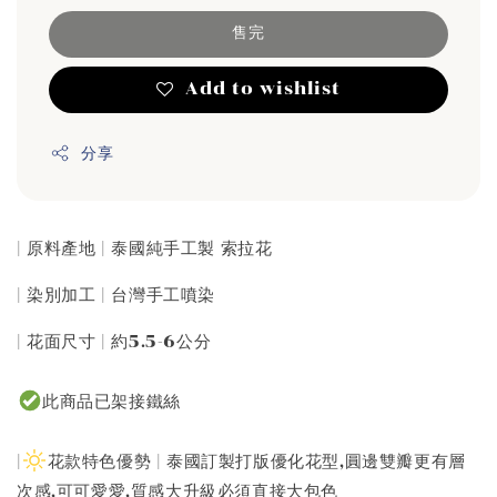
售完
Add to wishlist
分享
| 原料產地 | 泰國純手工製 索拉花
| 染別加工 | 台灣手工噴染
| 花面尺寸 | 約5.5-6公分
此商品已架接鐵絲
|
花款特色優勢 | 泰國訂製打版優化花型,圓邊雙瓣更有層
次感,可可愛愛,質感大升級必須直接大包色