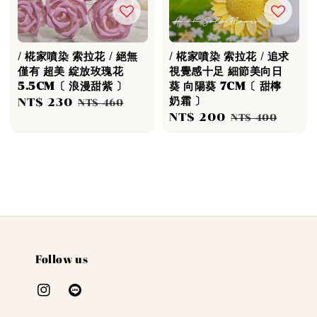
/ 椛家噴染 索拉花 / 絕無
/ 椛家噴染 索拉花 / 追求
僅有 超美 綻放玫瑰花
視覺感十足 細節美向日
5.5CM〔 浪漫甜紫 〕
葵 向陽葵 7CM〔 甜檸
奶霜 〕
Sale
NT$ 230
Regular
NT$ 460
Sale
NT$ 200
Regular
price
price
NT$ 400
price
price
Follow us