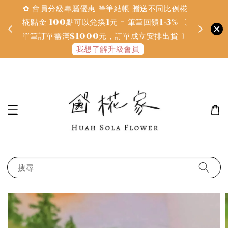
✿ 會員分級專屬優惠 筆筆結帳 贈送不同比例椛
✿ 質感系
金
椛點金 100點可以兌換1元 = 筆筆回饋1-3% 〔
defines
單筆訂單需滿$1000元，訂單成立安排出貨 〕
我想了解升級會員
搜尋