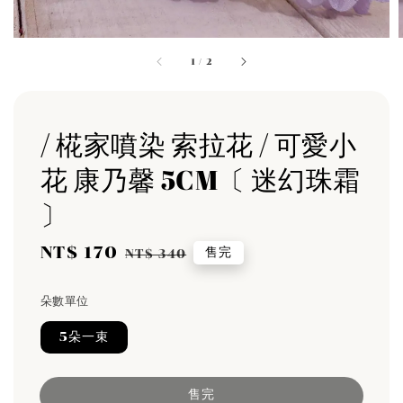
1
/
2
/ 椛家噴染 索拉花 / 可愛小
花 康乃馨 5CM〔 迷幻珠霜
〕
Sale
NT$ 170
Regular
售完
NT$ 340
price
price
朵數單位
5朵一束
售完