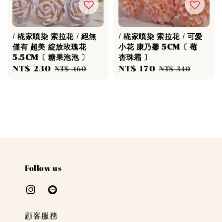
/ 椛家噴染 索拉花 / 絕無
/ 椛家噴染 索拉花 / 可愛
僅有 超美 綻放玫瑰花
小花 康乃馨 5CM〔 莓
5.5CM〔 糖果泡泡 〕
杏珠霜 〕
Sale
NT$ 230
Regular
Sale
NT$ 170
Regular
NT$ 460
NT$ 340
price
price
price
price
Follow us
顧客服務