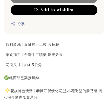
Add to wishlist
分享
| 原料產地 | 泰國純手工製 索拉花
| 染別加工 | 台灣手工噴染 珠光效果
| 花面尺寸 | 約4-5公分
此商品已架接鐵絲
|
花款特色優勢 | 泰國訂製優化花型,小花造型的康乃馨,既
活潑可愛也氣質滿分!