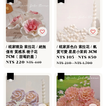
/ 椛家噴染 索拉花 / 絕無
/ 椛家原色白 索拉花 / 氣
僅有 質感系 梔子花
質可愛 星星小茉莉 3CM
7CM〔 甜莓奶蓋 〕
Sale
NT$ 105
-
NT$ 850
Reg
Sale
NT$ 220
Regular
NT$ 440
price
pri
NT$ 210
-
NT$ 1,700
price
price
優惠
優惠