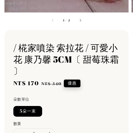
1
/
2
/ 椛家噴染 索拉花 / 可愛小
花 康乃馨 5CM〔 甜莓珠霜
〕
Sale
NT$ 170
Regular
優惠
NT$ 340
price
price
朵數單位
5朵一束
數量