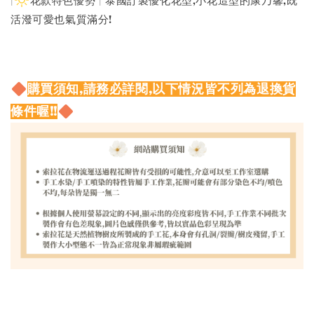
|
花款特色優勢 | 泰國訂製優化花型,小花造型的康乃馨,既
活潑可愛也氣質滿分!
購買須知,請務必詳閱,以下情況皆不列為退換貨
條件喔!!