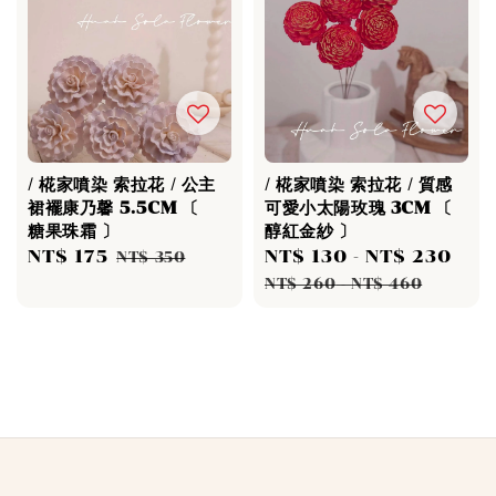
/ 椛家噴染 索拉花 / 公主
/ 椛家噴染 索拉花 / 質感
裙襬康乃馨 5.5CM 〔
可愛小太陽玫瑰 3CM 〔
糖果珠霜 〕
醇紅金紗 〕
Sale
NT$ 175
Regular
Sale
NT$ 130
-
NT$ 230
Reg
NT$ 350
price
price
price
pri
NT$ 260
-
NT$ 460