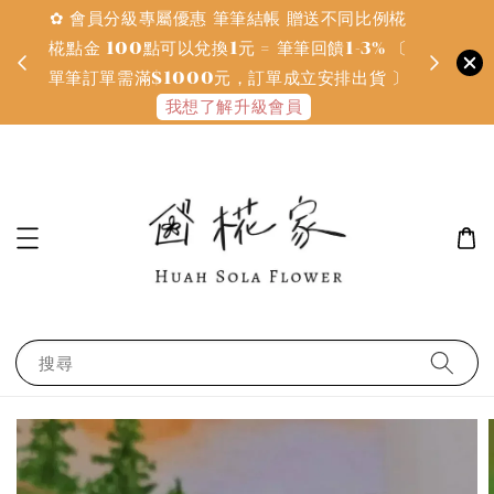
✿ 會員分級專屬優惠 筆筆結帳 贈送不同比例椛
✿ 質感系
金
椛點金 100點可以兌換1元 = 筆筆回饋1-3% 〔
defines
單筆訂單需滿$1000元，訂單成立安排出貨 〕
我想了解升級會員
搜尋