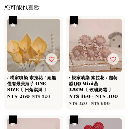
您可能也喜歡
優惠
優惠
/ 椛家噴染 索拉花 / 絕無
/ 椛家噴染 索拉花 / 超萌
僅有最美海芋 ONE
感QQ Mini葵
SIZE〔 日落淇淋 〕
3.5CM〔 玫瑰奶霜 〕
Sale
NT$ 260
Regular
Sale
NT$ 160
-
NT$ 300
Re
NT$ 520
price
price
price
pri
NT$ 320
-
NT$ 600
優惠
優惠