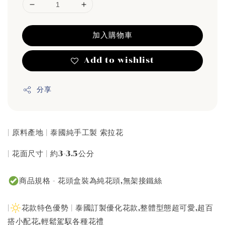
加入購物車
Add to wishlist
分享
| 原料產地 | 泰國純手工製 索拉花
| 花面尺寸 | 約3-3.5公分
商品規格 - 花頭盒裝為純花頭,無架接鐵絲
|
花款特色優勢 | 泰國訂製優化花款,整體型態超可愛,超百
搭小配花,輕鬆駕馭各種花禮