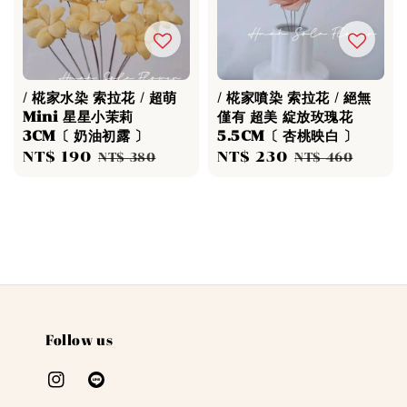
/ 椛家水染 索拉花 / 超萌
/ 椛家噴染 索拉花 / 絕無
Mini 星星小茉莉
僅有 超美 綻放玫瑰花
3CM〔 奶油初露 〕
5.5CM〔 杏桃映白 〕
Sale
NT$ 190
Regular
Sale
NT$ 230
Regular
NT$ 380
NT$ 460
price
price
price
price
Follow us