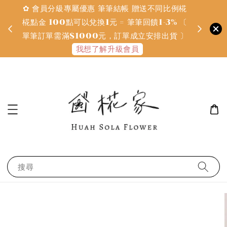
✿ 會員分級專屬優惠 筆筆結帳 贈送不同比例椛
✿ 質感系
金
椛點金 100點可以兌換1元 = 筆筆回饋1-3% 〔
defines
單筆訂單需滿$1000元，訂單成立安排出貨 〕
我想了解升級會員
搜尋