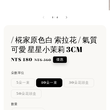
1
/
4
/ 椛家原色白 索拉花 / 氣質
可愛 星星小茉莉 3CM
Sale
NT$ 180
Regular
優惠
NT$ 360
price
price
朵數單位
5朵一束
10朵一束
30朵花頭盒
50朵花頭盒
數量