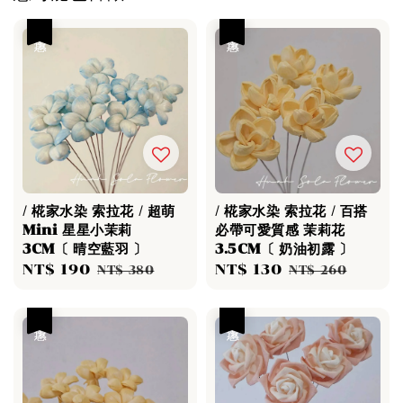
優惠
優惠
/ 椛家水染 索拉花 / 超萌
/ 椛家水染 索拉花 / 百搭
Mini 星星小茉莉
必帶可愛質感 茉莉花
3CM〔 晴空藍羽 〕
3.5CM〔 奶油初露 〕
Sale
NT$ 190
Regular
Sale
NT$ 130
Regular
NT$ 380
NT$ 260
price
price
price
price
優惠
優惠