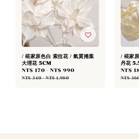
/ 椛家原色白 索拉花 / 氣質捲葉
/ 椛家
大理花 5CM
丹花 5.
Sale
NT$ 170
-
NT$ 990
Regular
Sale
NT$ 1
price
price
price
NT$ 340
-
NT$ 1,980
NT$ 36