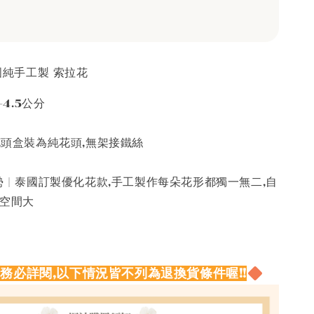
泰國純手工製 索拉花
-4.5公分
 花頭盒裝為純花頭,無架接鐵絲
 | 泰國訂製優化花款,手工製作每朵花形都獨一無二,自
作空間大
請務必詳閱,以下情況皆不列為退換貨條件喔!!