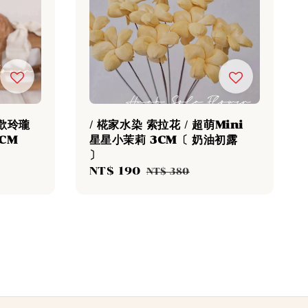
喜歡玲瓏
/ 椛家水染 索拉花 / 超萌Mini
CM
星星小茉莉 3CM〔 奶油初露
〕
Regular
Sale
NT$ 190
Regular
price
NT$ 380
price
price