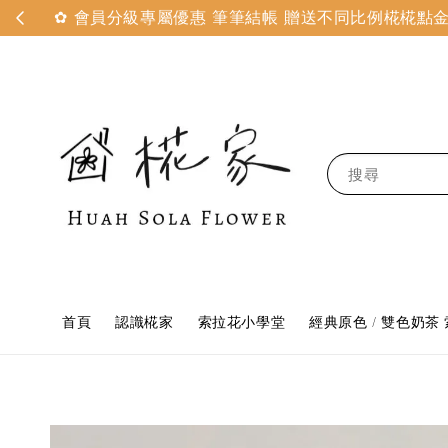
✿ 會員分級專屬優惠 筆筆結帳 贈送不同比例椛椛點金 
搜尋
首頁
認識椛家
索拉花小學堂
經典原色 / 雙色奶茶