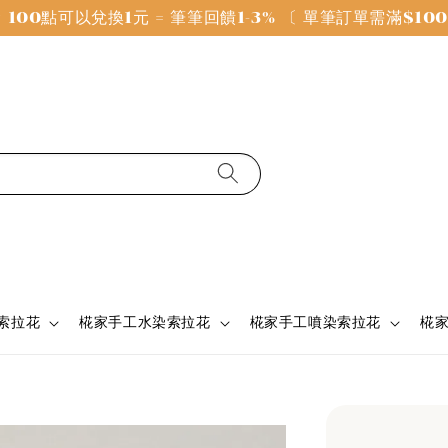
100點可以兌換1元 = 筆筆回饋1-3% 〔 單筆訂單需滿$1
 索拉花
椛家手工水染索拉花
椛家手工噴染索拉花
椛