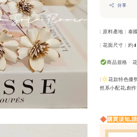
分享
| 原料產地 | 
| 花面尺寸 | 約4
商品規格 -
|
花款特色優勢
然系小配花,創
購買須知,