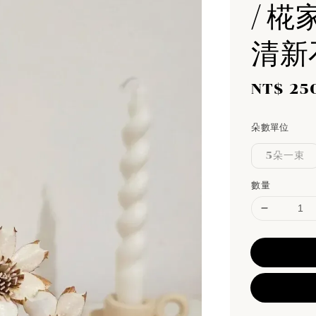
/ 椛
清新
Sale
NT$ 25
price
朵數單位
5朵一束
數量