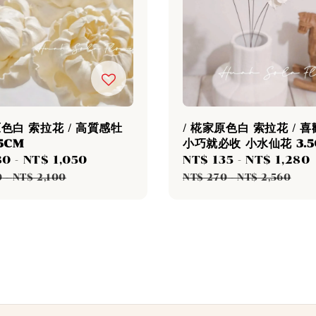
原色白 索拉花 / 高質感牡
/ 椛家原色白 索拉花 / 
5CM
小巧就必收 小水仙花 3.5
80
-
NT$ 1,050
Regular
Sale
NT$ 135
-
NT$ 1,280
price
price
0
-
NT$ 2,100
NT$ 270
-
NT$ 2,560