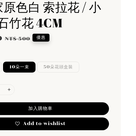
家原色白 索拉花 / 小
石竹花 4CM
0
Regular
優惠
NT$ 500
price
10朵一束
50朵花頭盒裝
加入購物車
Add to wishlist