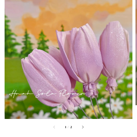
1
/
2