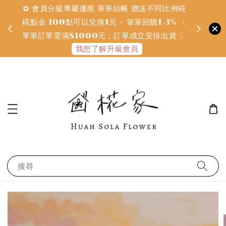
✿ 會員分級專屬優惠 筆筆結帳 贈送不同比例椛
✿ 質感系
金
椛點金 100點可以兌換1元 = 筆筆回饋1-3% 〔
defines
單筆訂單需滿$1000元，訂單成立安排出貨 〕
我想了解升級會員
搜尋