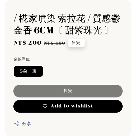
/ 椛家噴染 索拉花 / 質感鬱
金香 6CM〔 甜紫珠光 〕
Sale
NT$ 200
Regular
售完
NT$ 400
price
price
朵數單位
5朵一束
售完
Add to wishlist
分享