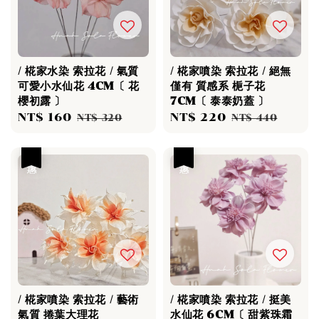
/ 椛家水染 索拉花 / 氣質
/ 椛家噴染 索拉花 / 絕無
可愛小水仙花 4CM〔 花
僅有 質感系 梔子花
櫻初露 〕
7CM〔 泰泰奶蓋 〕
Sale
NT$ 160
Regular
Sale
NT$ 220
Regular
NT$ 320
NT$ 440
price
price
price
price
優惠
優惠
/ 椛家噴染 索拉花 / 藝術
/ 椛家噴染 索拉花 / 挺美
氣質 捲葉大理花
水仙花 6CM〔 甜紫珠霜