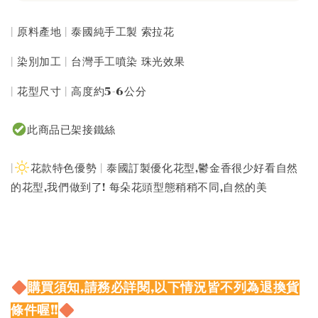
| 原料產地 | 泰國純手工製 索拉花
| 染別加工 | 台灣手工噴染 珠光效果
| 花型尺寸 | 高度約5-6公分
此商品已架接鐵絲
|
花款特色優勢 | 泰國訂製優化花型,鬱金香很少好看自然
的花型,我們做到了! 每朵花頭型態稍稍不同,自然的美
購買須知,請務必詳閱,以下情況皆不列為退換貨
條件喔!!