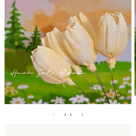
1
/
3