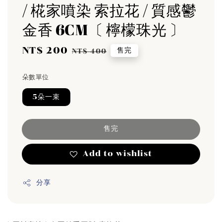
/ 椛家噴染 索拉花 / 質感鬱
金香 6CM〔 檸檬珠光 〕
Sale
NT$ 200
Regular
售完
NT$ 400
price
price
朵數單位
5朵一束
售完
Add to wishlist
分享