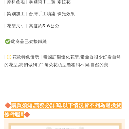
| 原料產地 | 泰國純手工製 索拉花
| 染別加工 | 台灣手工噴染 珠光效果
| 花型尺寸 | 高度約5-6公分
此商品已架接鐵絲
|
花款特色優勢 | 泰國訂製優化花型,鬱金香很少好看自然
的花型,我們做到了! 每朵花頭型態稍稍不同,自然的美
購買須知,請務必詳閱,以下情況皆不列為退換貨
條件喔!!