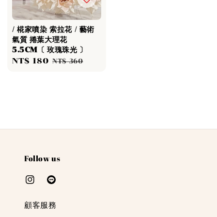
/ 椛家噴染 索拉花 / 藝術
氣質 捲葉大理花
5.5CM〔 玫瑰珠光 〕
Sale
NT$ 180
Regular
NT$ 360
price
price
Follow us
顧客服務