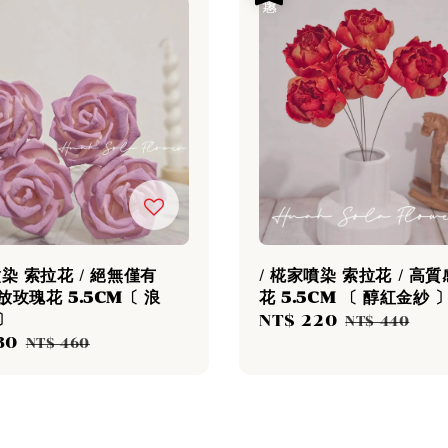
噴染 索拉花 / 絕無僅有
/ 椛家噴染 索拉花 / 高
放玫瑰花 5.5CM〔 浪
花 5.5CM 〔 醇紅金紗 
〕
Sale
NT$ 220
Regular
NT$ 440
30
Regular
price
price
NT$ 460
price