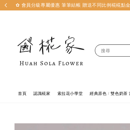
✿ 會員分級專屬優惠 筆筆結帳 贈送不同比例椛椛點金 
搜尋
首頁
認識椛家
索拉花小學堂
經典原色 / 雙色奶茶