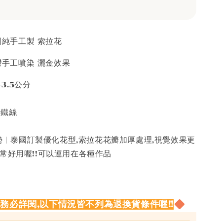
泰國純手工製 索拉花
台灣手工噴染 灑金效果
-3.5公分
接鐵絲
 | 泰國訂製優化花型,索拉花花瓣加厚處理,視覺效果更
常好用喔!!可以運用在各種作品
請務必詳閱,以下情況皆不列為退換貨條件喔!!