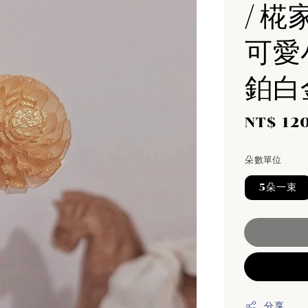
/ 椛
可愛
鉑白
Sale
NT$ 12
price
朵數單位
5朵一束
分享