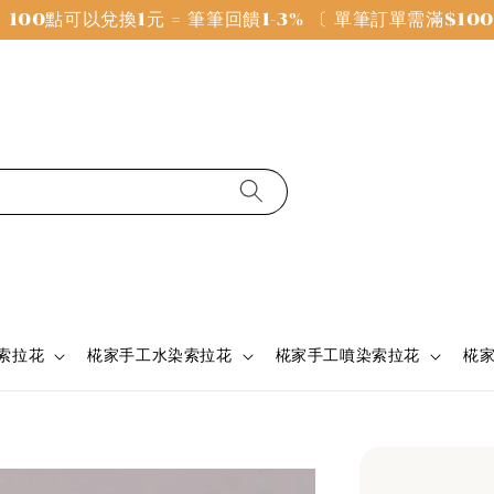
100點可以兌換1元 = 筆筆回饋1-3% 〔 單筆訂單需滿$1
 索拉花
椛家手工水染索拉花
椛家手工噴染索拉花
椛