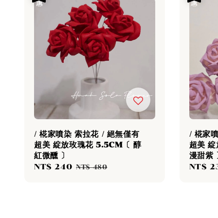
/ 椛家噴染 索拉花 / 絕無僅有
/ 椛家
超美 綻放玫瑰花 5.5CM〔 醇
超美 綻
紅微醺 〕
漫甜紫 
Sale
NT$ 240
Regular
Sale
NT$ 2
NT$ 480
price
price
price