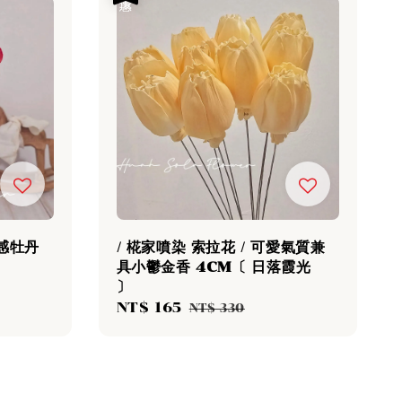
質感牡丹
/ 椛家噴染 索拉花 / 可愛氣質兼
〕
具小鬱金香 4CM〔 日落霞光
〕
Sale
NT$ 165
Regular
NT$ 330
price
price