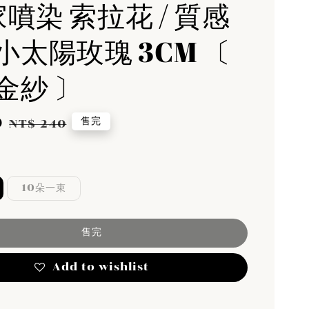
家噴染 索拉花 / 質感
小太陽玫瑰 3CM 〔
金紗 〕
0
Regular
售完
NT$ 240
price
10朵一束
售完
Add to wishlist