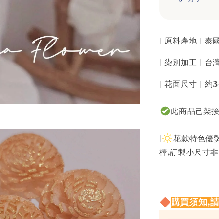
| 原料產地 | 
| 染別加工 | 
| 花面尺寸 | 約3
此商品已架
|
花款特色優勢
棒,訂製小尺寸非
購買須知,