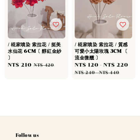
/ 椛家噴染 索拉花 / 挺美
/ 椛家噴染 索拉花 / 質感
水仙花 6CM〔 醇紅金紗
可愛小太陽玫瑰 3CM 〔
〕
流金微醺 〕
Sale
NT$ 210
Regular
Sale
NT$ 120
-
NT$ 220
Re
NT$ 420
price
price
price
pri
NT$ 240
-
NT$ 440
Follow us