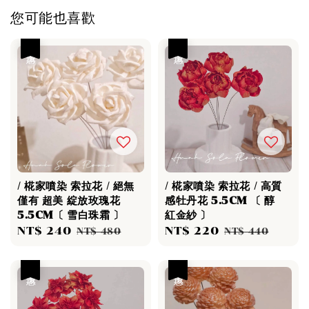
您可能也喜歡
優惠
優惠
/ 椛家噴染 索拉花 / 絕無
/ 椛家噴染 索拉花 / 高質
僅有 超美 綻放玫瑰花
感牡丹花 5.5CM 〔 醇
5.5CM〔 雪白珠霜 〕
紅金紗 〕
Sale
NT$ 240
Regular
Sale
NT$ 220
Regular
NT$ 480
NT$ 440
price
price
price
price
優惠
優惠