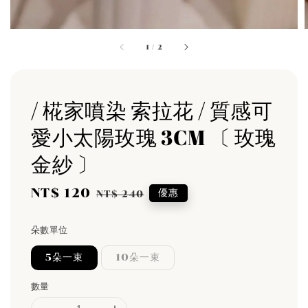
1
/
2
/ 椛家噴染 索拉花 / 質感可
愛小太陽玫瑰 3CM 〔 玫瑰
金紗 〕
Sale
NT$ 120
Regular
優惠
NT$ 240
price
price
朵數單位
5朵一束
10朵一束
數量