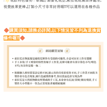
|
花款特色優勢 | 泰國訂製優化花型,索拉花花瓣加厚處理,
視覺效果更棒,訂製小尺寸非常好用喔!!可以運用在各種作品
購買須知,請務必詳閱,以下情況皆不列為退換貨
條件喔!!