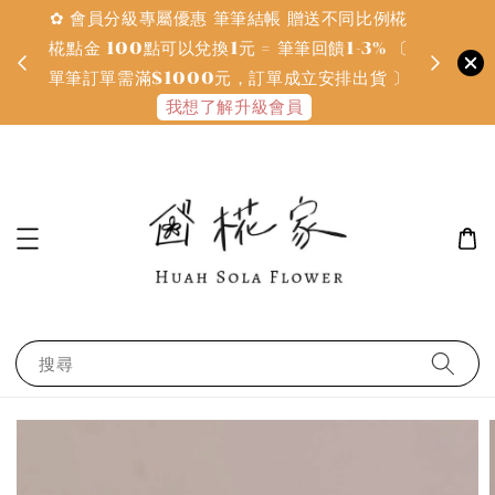
✿ 會員分級專屬優惠 筆筆結帳 贈送不同比例椛
✿ 質感系
金
椛點金 100點可以兌換1元 = 筆筆回饋1-3% 〔
defines
單筆訂單需滿$1000元，訂單成立安排出貨 〕
我想了解升級會員
搜尋