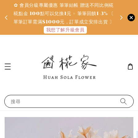
✿ 會員分級專屬優惠 筆筆結帳 贈送不同比例椛
✿ 質感系
金
椛點金 100點可以兌換1元 = 筆筆回饋1-3% 〔
defines
單筆訂單需滿$1000元，訂單成立安排出貨 〕
我想了解升級會員
搜尋