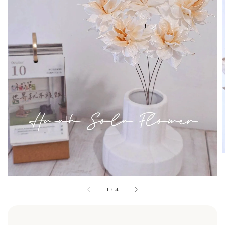
1
/
4