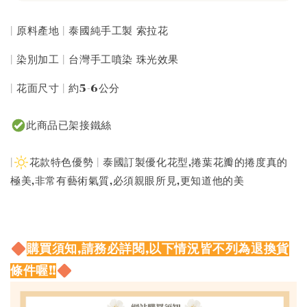
| 原料產地 | 泰國純手工製 索拉花
| 染別加工 | 台灣手工噴染 珠光效果
| 花面尺寸 | 約5-6公分
此商品已架接鐵絲
|
花款特色優勢 | 泰國訂製優化花型,捲葉花瓣的捲度真的
極美,非常有藝術氣質,必須親眼所見,更知道他的美
購買須知,請務必詳閱,以下情況皆不列為退換貨
條件喔!!