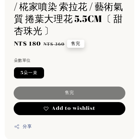
/ 椛家噴染 索拉花 / 藝術氣
質 捲葉大理花 5.5CM〔 甜
杏珠光 〕
Sale
NT$ 180
Regular
售完
NT$ 360
price
price
朵數單位
5朵一束
售完
Add to wishlist
分享