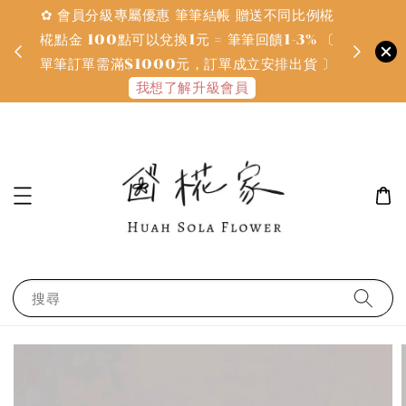
✿ 會員分級專屬優惠 筆筆結帳 贈送不同比例椛
✿ 質感系
金
椛點金 100點可以兌換1元 = 筆筆回饋1-3% 〔
defines
單筆訂單需滿$1000元，訂單成立安排出貨 〕
我想了解升級會員
搜尋