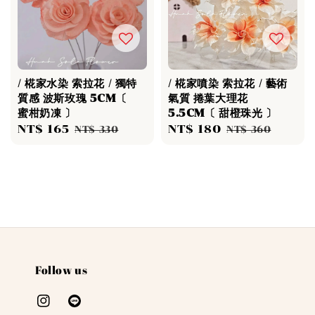
/ 椛家水染 索拉花 / 獨特
/ 椛家噴染 索拉花 / 藝術
質感 波斯玫瑰 5CM〔
氣質 捲葉大理花
蜜柑奶凍 〕
5.5CM〔 甜橙珠光 〕
Sale
NT$ 165
Regular
Sale
NT$ 180
Regular
NT$ 330
NT$ 360
price
price
price
price
Follow us