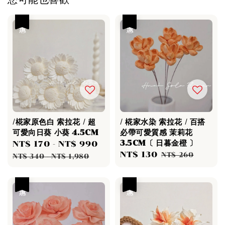
優惠
優惠
/椛家原色白 索拉花 / 超
/ 椛家水染 索拉花 / 百搭
可愛向日葵 小葵 4.5CM
必帶可愛質感 茉莉花
3.5CM〔 日暮金橙 〕
Sale
NT$ 170
-
NT$ 990
Regular
Sale
NT$ 130
Regular
price
price
NT$ 260
NT$ 340
-
NT$ 1,980
price
price
優惠
優惠