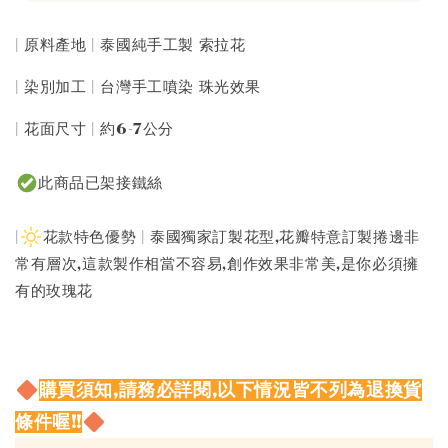
| 原料產地 | 泰國純手工製 索拉花
| 染別加工 | 台灣手工噴染 珠光效果
| 花面尺寸 | 約6-7公分
此商品已架接鐵絲
|
花款特色優勢 | 泰國獨家訂製花型,花瓣特意訂製捲邊非
常有層次,這款製作相當不容易,創作效果非常美,是你必須擁
有的玫瑰花
購買須知,請務必詳閱,以下情況皆不列為退換貨
條件喔!!