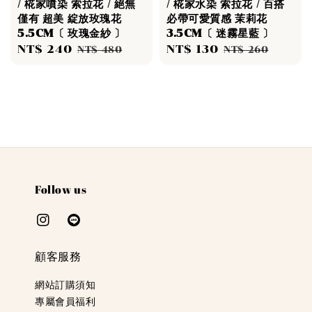
/ 椛家噴染 索拉花 / 絕無
/ 椛家水染 索拉花 / 百搭
僅有 超美 綻放玫瑰花
必帶可愛質感 茉莉花
5.5CM〔 玫瑰金紗 〕
3.5CM〔 迷霧星藍 〕
Sale
NT$ 240
Regular
Sale
NT$ 130
Regular
NT$ 480
NT$ 260
price
price
price
price
Follow us
顧客服務
網站訂購須知
專屬會員福利