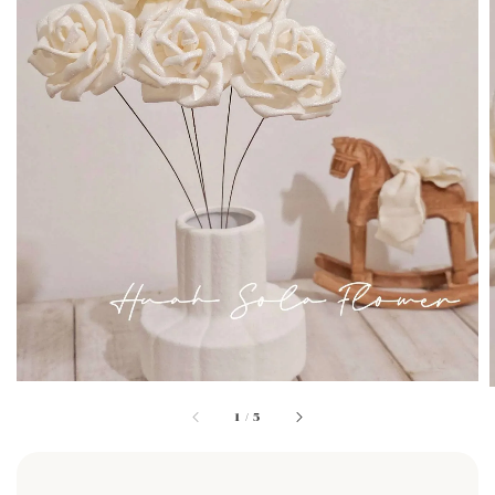
1
/
5