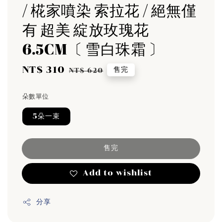
/ 椛家噴染 索拉花 / 絕無僅
有 超美 綻放玫瑰花
6.5CM〔 雪白珠霜 〕
Sale
NT$ 310
Regular
售完
NT$ 620
price
price
朵數單位
5朵一束
售完
Add to wishlist
分享