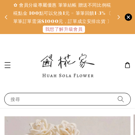
✿ 會員分級專屬優惠 筆筆結帳 贈送不同比例椛
✿ 質感系
金
椛點金 100點可以兌換1元 = 筆筆回饋1-3% 〔
defines
單筆訂單需滿$1000元，訂單成立安排出貨 〕
我想了解升級會員
搜尋