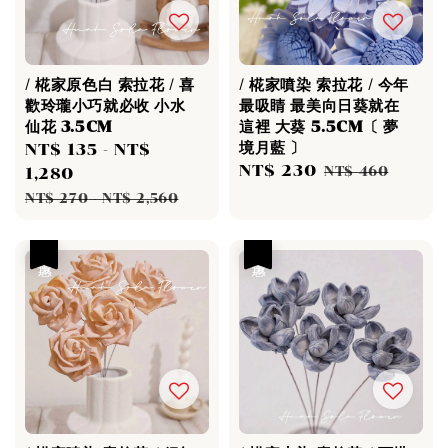
/ 椛家原色白 索拉花 / 喜
/ 椛家噴染 索拉花 / 今年
歡玲瓏小巧就必收 小水
最吸睛 最美向日葵就在
仙花 3.5CM
這裡 大葵 5.5CM〔 夢
境月藍 〕
Sale
NT$ 135
-
NT$
Sale
NT$ 230
Regular
price
1,280
NT$ 460
price
price
Regular
NT$ 270
-
NT$ 2,560
price
優惠
優惠