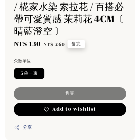
/ 椛家水染 索拉花 / 百搭必
帶可愛質感 茉莉花 4CM〔
晴藍澄空 〕
Sale
NT$ 130
Regular
售完
NT$ 260
price
price
朵數單位
5朵一束
售完
Add to wishlist
分享