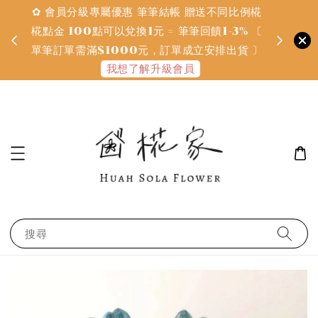
✿ 會員分級專屬優惠 筆筆結帳 贈送不同比例椛
✿ 質感系
金
椛點金 100點可以兌換1元 = 筆筆回饋1-3% 〔
defines
單筆訂單需滿$1000元，訂單成立安排出貨 〕
我想了解升級會員
搜尋