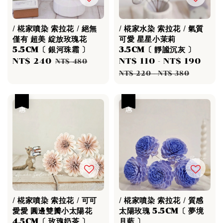
/ 椛家噴染 索拉花 / 絕無
/ 椛家水染 索拉花 / 氣質
僅有 超美 綻放玫瑰花
可愛 星星小茉莉
5.5CM〔 銀河珠霜 〕
3.5CM〔 靜謐沉灰 〕
Sale
NT$ 240
Regular
Sale
NT$ 110
-
NT$ 190
Reg
NT$ 480
price
price
price
pri
NT$ 220
-
NT$ 380
優惠
優惠
/ 椛家噴染 索拉花 / 可可
/ 椛家噴染 索拉花 / 質感
愛愛 圓邊雙瓣小太陽花
太陽玫瑰 5.5CM〔 夢境
4.5CM〔 玫瑰奶茶 〕
月藍 〕