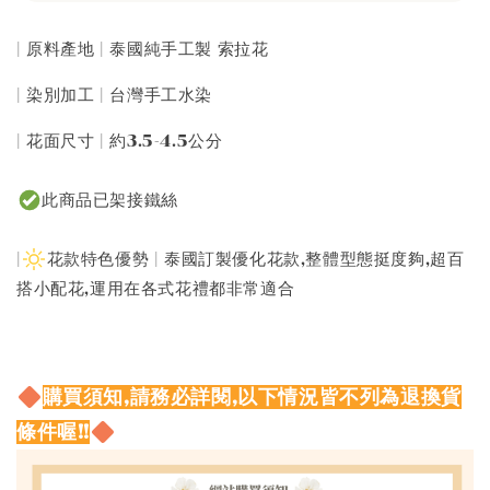
| 原料產地 | 泰國純手工製 索拉花
| 染別加工 | 台灣手工水染
| 花面尺寸 | 約3.5-4.5公分
此商品已架接鐵絲
|
花款特色優勢 | 泰國訂製優化花款,整體型態挺度夠,超百
搭小配花,運用在各式花禮都非常適合
購買須知,請務必詳閱,以下情況皆不列為退換貨
條件喔!!