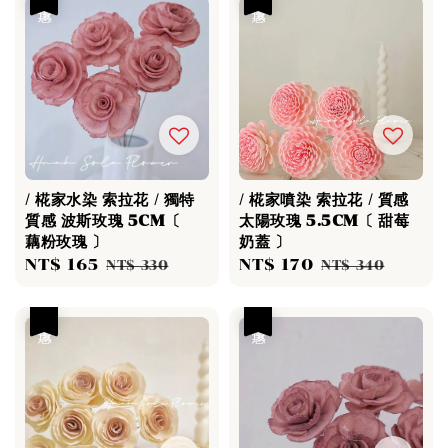
/ 椛家水染 索拉花 / 獨特
/ 椛家噴染 索拉花 / 質感
質感 波斯玫瑰 5CM〔
太陽玫瑰 5.5CM〔 甜莓
藕粉玫瑰 〕
奶蓋 〕
Sale
NT$ 165
Regular
Sale
NT$ 170
Regular
NT$ 330
NT$ 340
price
price
price
price
優惠
優惠