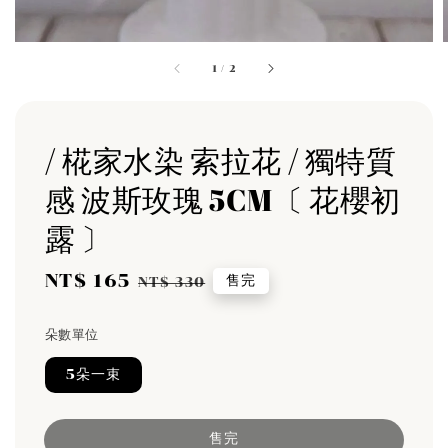
1
/
2
/ 椛家水染 索拉花 / 獨特質
感 波斯玫瑰 5CM〔 花櫻初
露 〕
Sale
NT$ 165
Regular
售完
NT$ 330
price
price
朵數單位
5朵一束
售完