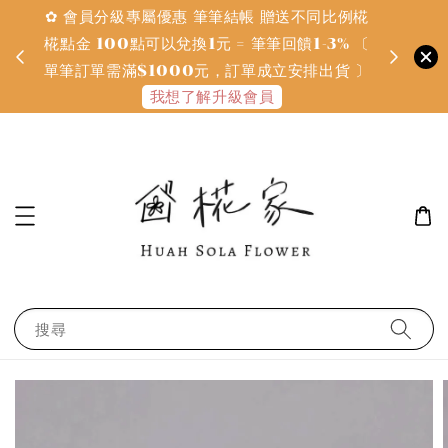
✿ 會員分級專屬優惠 筆筆結帳 贈送不同比例椛
✿ 質感系
金
椛點金 100點可以兌換1元 = 筆筆回饋1-3% 〔
defines
單筆訂單需滿$1000元，訂單成立安排出貨 〕
我想了解升級會員
搜尋