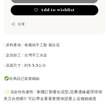
Add to wishlist
分享
| 原料產地 | 泰國純手工製 索拉花
| 染別加工 | 台灣手工水染
| 花面尺寸 | 約5-5.5公分
此商品已架接鐵絲
泰國訂製優化花型,花瓣邊緣處理得很
|
花款特色優勢 |
美又自然喔!! 可以帶走看看實體保證愛上這種細緻度